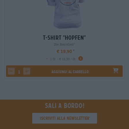
T-Shirt "Hopfen"
Die Bierothek
®
€ 19,90
-
1 St. - € 19,90 / St.
Aggiungi al carrello
decrease quantity
increase quantity
Sali a bordo!
'Iscriviti alla newsletter'