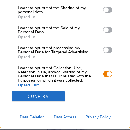
grosshandel@bierothek.de
I want to opt-out of the Sharing of my
personal data.
Opted In
Verifica in loco
I want to opt-out of the Sale of my
Personal Data.
È T-Shirt "Cheers" Da Die Bierothek® Disponibile anche nella
Opted In
mia filiale?
Controlla ora
I want to opt-out of processing my
Personal Data for Targeted Advertising.
Opted In
I want to opt-out of Collection, Use,
Potresti assaggiare anche quello
Retention, Sale, and/or Sharing of my
Personal Data that Is Unrelated with the
Purposes for which it was collected.
Opted Out
CONFIRM
Data Deletion
Data Access
Privacy Policy