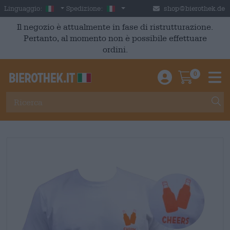
Skip to main content
Italian
Italia
Linguaggio:
Spedizione:
shop@bierothek.de
Il negozio è attualmente in fase di ristrutturazione.
Pertanto, al momento non è possibile effettuare
ordini.
0
Einloggen / An
Warenkor
M