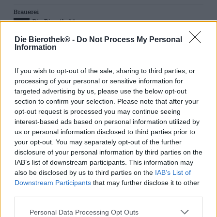
Brauerei
Die Bierothek
®
Tessera Bierothek®
Die Bierothek® -
Do Not Process My Personal
BIE_CF_880000188
Information
LMIV
Operatore responsabile del settore alimentare (UE)
If you wish to opt-out of the sale, sharing to third parties, or
Bierothek GmbH, An der Spinnerei 3, 96047
processing of your personal or sensitive information for
Bamberg Deutschland(DE)
targeted advertising by us, please use the below opt-out
Bierregion
section to confirm your selection. Please note that after your
Deutschland
opt-out request is processed you may continue seeing
interest-based ads based on personal information utilized by
us or personal information disclosed to third parties prior to
your opt-out. You may separately opt-out of the further
CONSULENZA GRATUITA SULLA BIRRA
disclosure of your personal information by third parties on the
Hai domande su questa birra? Siamo qui per te.
IAB’s list of downstream participants. This information may
shop@bierothek.de
also be disclosed by us to third parties on the
IAB’s List of
Downstream Participants
that may further disclose it to other
third parties.
commercianti o ristoratori
Du willst größere Mengen günstiger einkaufen?
Personal Data Processing Opt Outs