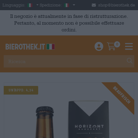
Skip to main content
Italian
Italia
Linguaggio:
Spedizione:
shop@bierothek.de
Il negozio è attualmente in fase di ristrutturazione.
Pertanto, al momento non è possibile effettuare
ordini.
0
Einloggen / An
Warenkor
M
Braufrisch
UNTAPPD: 4,34