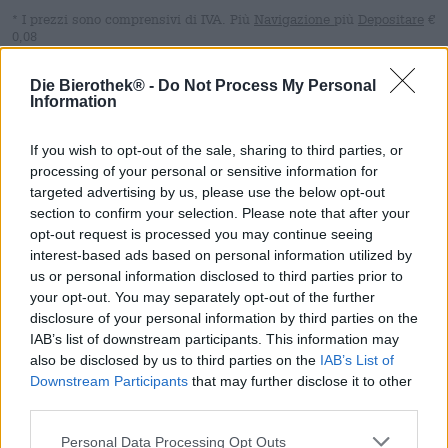
* I prezzi sono comprensivi di IVA. Più
Navigazione
più
Depositare
€
0,08
* I prezzi sono comprensivi di accisa
Die Bierothek® -
Do Not Process My Personal
Information
Descrizione
Informazioni
Recensioni
(0)
If you wish to opt-out of the sale, sharing to third parties, or
processing of your personal or sensitive information for
Le birre Night Shift di Horizont sono specialità complesse
targeted advertising by us, please use the below opt-out
che vengono affinate in botti di grappa dopo il processo
section to confirm your selection. Please note that after your
di produzione della birra. La base sono creazioni ricche,
opt-out request is processed you may continue seeing
voluminose e aromatiche come le Imperial Stout o i Barley
interest-based ads based on personal information utilized by
Wine, che acquistano carattere e intensità man mano che
us or personal information disclosed to third parties prior to
maturano. Consigliamo queste squisite gocce per le
your opt-out. You may separately opt-out of the further
occasioni speciali: gustate con attenzione, calma e
disclosure of your personal information by third parties on the
dedizione, queste birre possono trasformare qualsiasi
IAB’s list of downstream participants. This information may
giorno della settimana in una vacanza.
also be disclosed by us to third parties on the
IAB’s List of
Per la loro Night Shift Russian Imperial Stout invecchiata
Downstream Participants
that may further disclose it to other
in botte con caffè e cioccolato nella versione vintage del
third parties.
2021, i birrai hanno utilizzato una tecnica molto speciale:
la birra finita è stata conservata per tre mesi su chicchi di
Personal Data Processing Opt Outs