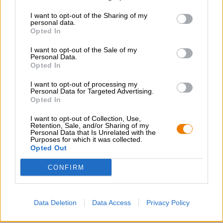
caffè appena tostati provenienti dall'Etiopia e semi di
I want to opt-out of the Sharing of my
cacao dal sapore intenso provenienti da Ghana. Durante
personal data.
questo periodo la birra ha acquisito l'aroma corposo dei
Opted In
chicchi raccolti a mano.
I want to opt-out of the Sale of my
La Imperial Russian Stout di Horizont è una bellezza
Personal Data.
oscura che deve il suo splendido colore mogano ai 12 tipi
Opted In
di malto che la compongono. Un delicato velo di schiuma
color nocciola corona la birra ed emana un incantevole
I want to opt-out of processing my
Personal Data for Targeted Advertising.
profumo di caffè appena preparato, cioccolato pregiato,
Opted In
vaniglia esotica e pregiato bourbon. Il gusto segue
fedelmente la prima impressione olfattiva e accarezza il
I want to opt-out of Collection, Use,
palato con una consistenza vellutata, intense sfumature
Retention, Sale, and/or Sharing of my
Personal Data that Is Unrelated with the
gustative e una calda gradazione alcolica del 12,5%.
Purposes for which it was collected.
Opted Out
CONFIRM
CONSULENZA GRATUITA SULLA BIRRA
Hai domande su questa birra? Siamo qui per te.
shop@bierothek.de
Data Deletion
Data Access
Privacy Policy