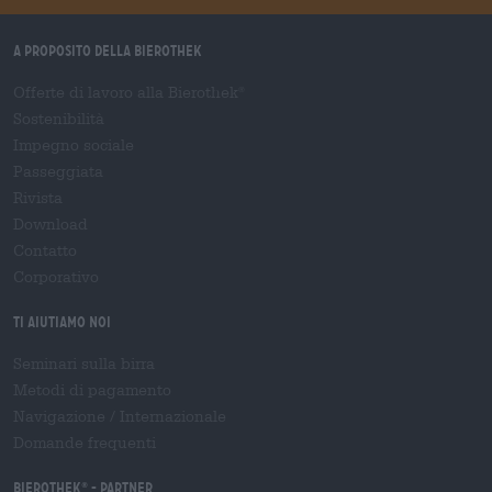
A proposito della Bierothek
Offerte di lavoro alla Bierothek
®
Sostenibilità
Impegno sociale
Passeggiata
Rivista
Download
Contatto
Corporativo
Ti aiutiamo noi
Seminari sulla birra
Metodi di pagamento
Navigazione
/
Internazionale
Domande frequenti
Bierothek
- Partner
®