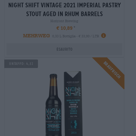
night shift vintage 2021 imperial pastry
stout aged in rhum barrels
Horizont Brewing
€ 10,89
MEHRWEG
0,33 L Bottiglia - € 33,00 / LTR
Esaurito
Braufrisch
UNTAPPD: 4,31