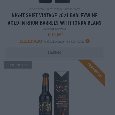
Vino d'orzo | Birre invecchiate in botte
night shift vintage 2021 barleywine
aged in rhum barrels with tonka beans
Horizont Brewing
€ 10,89
MEHRWEG
0,33 L Bottiglia - € 33,00 / LTR
Esaurito
Braufrisch
UNTAPPD: 4,34