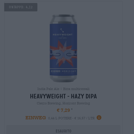
UNTAPPD: 4,12
India Pale Ale | Birra multicereali
heavyweight - hazy dipa
Cierzo Brewing, Horizont Brewing
€ 7,29
EINWEG
0,44 L POTERE - € 16,57 / LTR
Esaurito