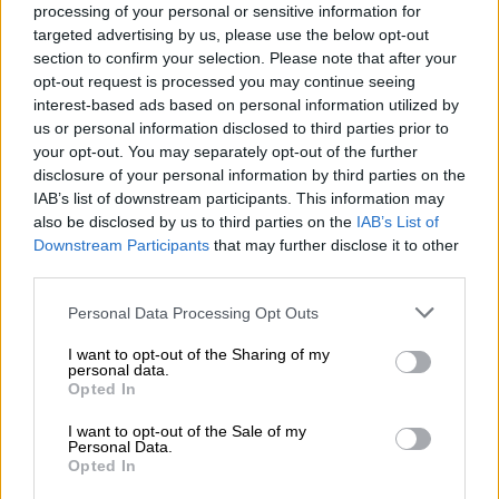
€ 10,79
processing of your personal or sensitive information for
MEHRWEG
targeted advertising by us, please use the below opt-out
0,33 L Bottiglia - € 32,70 / LTR
section to confirm your selection. Please note that after your
opt-out request is processed you may continue seeing
Esaurito
interest-based ads based on personal information utilized by
us or personal information disclosed to third parties prior to
Braufrisch
UNTAPPD: 4,24
your opt-out. You may separately opt-out of the further
disclosure of your personal information by third parties on the
IAB’s list of downstream participants. This information may
also be disclosed by us to third parties on the
IAB’s List of
Downstream Participants
that may further disclose it to other
third parties.
Personal Data Processing Opt Outs
I want to opt-out of the Sharing of my
personal data.
Opted In
I want to opt-out of the Sale of my
Porter e Stout | Birre invecchiate in botte
Personal Data.
night shift vintage 2021 double baltic
Opted In