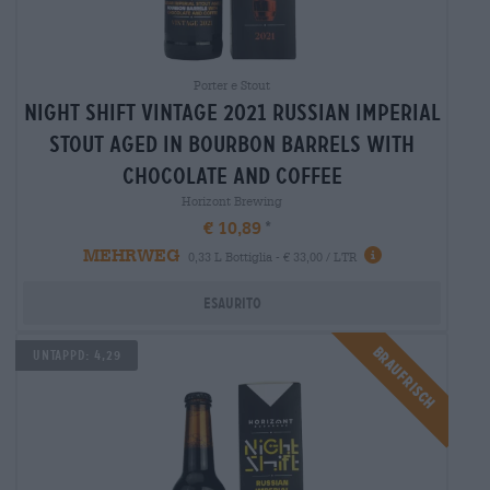
Porter e Stout
night shift vintage 2021 russian imperial
stout aged in bourbon barrels with
chocolate and coffee
Horizont Brewing
€ 10,89
MEHRWEG
0,33 L Bottiglia - € 33,00 / LTR
Esaurito
Braufrisch
UNTAPPD: 4,29