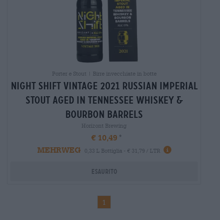
Porter e Stout | Birre invecchiate in botte
night shift vintage 2021 russian imperial
stout aged in tennessee whiskey &
bourbon barrels
Horizont Brewing
€ 10,49
MEHRWEG
0,33 L Bottiglia - € 31,79 / LTR
Esaurito
1