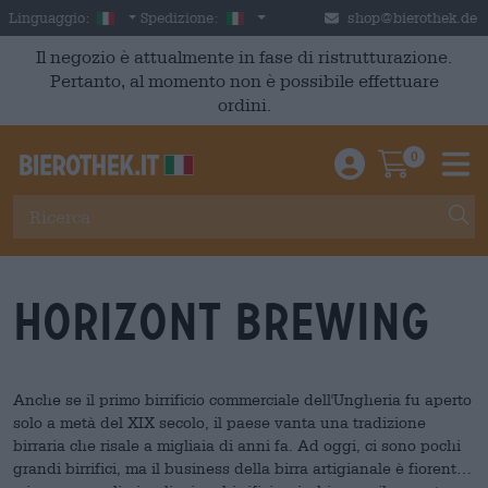
Skip to main content
Italian
Italia
Linguaggio:
Spedizione:
shop@bierothek.de
Il negozio è attualmente in fase di ristrutturazione.
Pertanto, al momento non è possibile effettuare
ordini.
0
Einloggen / An
Warenkor
M
Horizont Brewing
Anche se il primo birrificio commerciale dell'Ungheria fu aperto
solo a metà del XIX secolo, il paese vanta una tradizione
birraria che risale a migliaia di anni fa. Ad oggi, ci sono pochi
grandi birrifici, ma il business della birra artigianale è fiorente