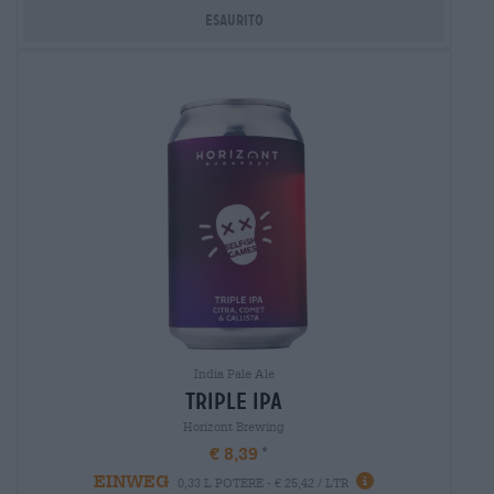
Esaurito
India Pale Ale
triple ipa
Horizont Brewing
€ 8,39
EINWEG
0,33 L POTERE - € 25,42 / LTR