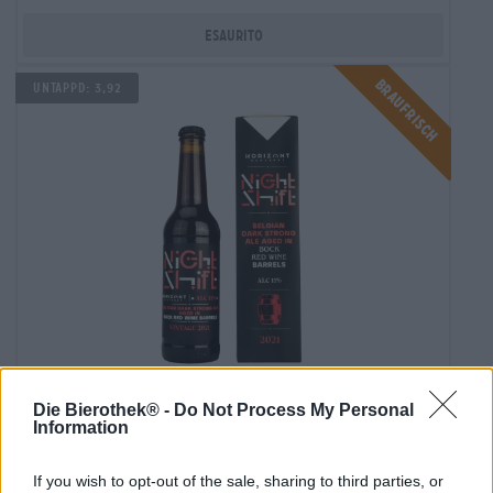
Esaurito
Braufrisch
UNTAPPD: 3,92
Birre belghe | Birre invecchiate in botte
Die Bierothek® -
Do Not Process My Personal
night shift vintage 2021 belgian dark
Information
strong ale aged in red wine barrels.
Horizont Brewing
If you wish to opt-out of the sale, sharing to third parties, or