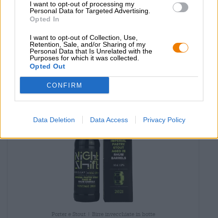
porter aged in bourbon barrels
I want to opt-out of processing my
Personal Data for Targeted Advertising.
Horizont Brewing
Opted In
€ 10,89
MEHRWEG
I want to opt-out of Collection, Use,
0,33 L Bottiglia - € 33,00 / LTR
Retention, Sale, and/or Sharing of my
Personal Data that Is Unrelated with the
Esaurito
Purposes for which it was collected.
Opted Out
Braufrisch
UNTAPPD: 4,05
CONFIRM
Data Deletion
Data Access
Privacy Policy
Porter e Stout | Birre invecchiate in botte