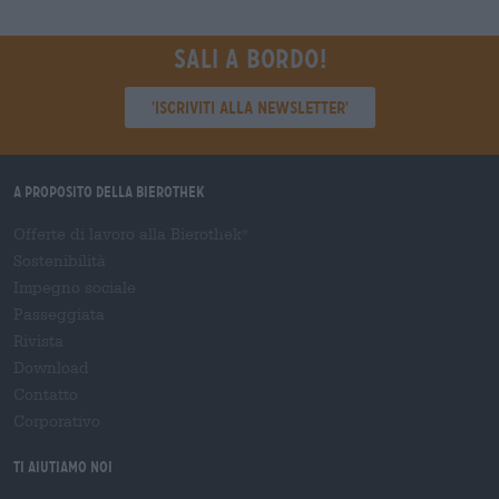
Sali a bordo!
'Iscriviti alla newsletter'
A proposito della Bierothek
Offerte di lavoro alla Bierothek
®
Sostenibilità
Impegno sociale
Passeggiata
Rivista
Download
Contatto
Corporativo
Ti aiutiamo noi