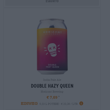
Esaurito
India Pale Ale
double hazy queen
Horizont Brewing
€ 7,69
EINWEG
0,33 L POTERE - € 23,30 / LTR