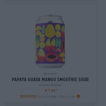
Birre acide
papaya guava mango smoothie sour
Horizont Brewing
€ 7,99
EINWEG
0,33 L POTERE - € 24,21 / LTR