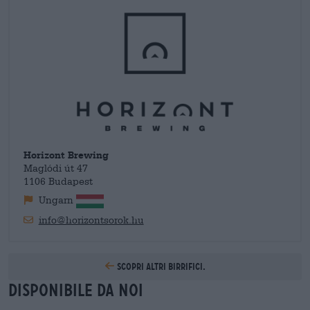
volte sontuose, a volte minimaliste e comunque estremamente
chic e fornisce un'adeguata rappresentazione esterna dei
tesori nascosti al suo interno. L'ampia gamma del birrificio
comprende non solo birre gustose per tutti i giorni, ma anche
birre artigianali sofisticate, specialità sofisticate, capolavori
invecchiati in botte ed emozionanti stili di birra. Non solo noi e
i giurati dei concorsi internazionali abbiamo sviluppato un
gusto per le creazioni di Horizont, ma anche i sommelier dei
migliori ristoranti di Budapest: tutti i ristoranti premiati con
una o più stelle Michelin servono le nobili creazioni con i loro
piatti artistici.
Horizont Brewing
Maglódi út 47
1106 Budapest
Ungarn
info@horizontsorok.hu
Scopri altri birrifici.
Disponibile da noi