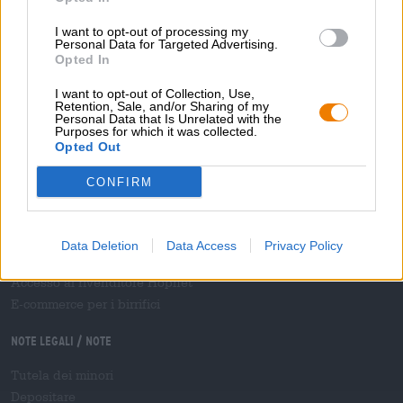
Ti aiutiamo noi
I want to opt-out of processing my
Seminari sulla birra
Personal Data for Targeted Advertising.
Opted In
Metodi di pagamento
Navigazione
/
Internazionale
I want to opt-out of Collection, Use,
Domande frequenti
Retention, Sale, and/or Sharing of my
Personal Data that Is Unrelated with the
Purposes for which it was collected.
Bierothek
- Partner
®
Opted Out
Clienti commerciali
CONFIRM
Franchigia
Inclusione nella gamma Bierothek
®
B2B e B2F
Data Deletion
Data Access
Privacy Policy
Piattaforma delle accise
Accesso al rivenditore Hopnet
E-commerce per i birrifici
Note legali / Note
Tutela dei minori
Depositare