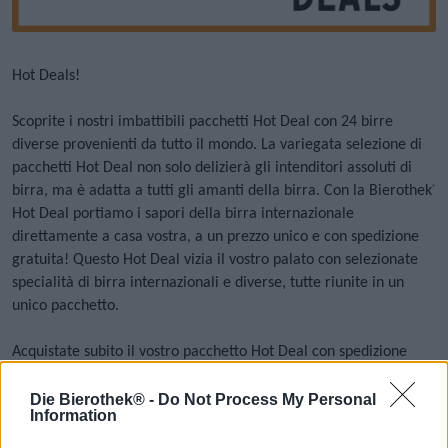
Hot Deals!
Scoprite i nostri imbattibili pacchetti Hot Deal con 24 birre
diverse provenienti da tutto il mondo. La variegata selezione di
pacchetti Hot Deal non solo delizierà gli intenditori assoluti di
birra, ma è adatta a tutti gli amanti della birra. Con la Bierothek
®
Hot Deal portiamo i sapori della birra internazionale
direttamente a casa vostra, a un prezzo unico e con spedizione
gratuita! Questo Hot Deal vizia il vostro palato con selezionate
specialità di birra internazionali e diverse, tutte riunite in un
unico pacchetto.
Acquistate subito il vostro pacchetto Hot Deal con spedizione
gratuita!
Die Bierothek® -
Do Not Process My Personal
Information