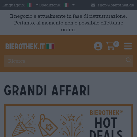
Skip to main content
Italian
Italia
Linguaggio:
Spedizione:
shop@bierothek.de
Il negozio è attualmente in fase di ristrutturazione.
Pertanto, al momento non è possibile effettuare
ordini.
0
Einloggen / An
Warenkor
M
Grandi affari