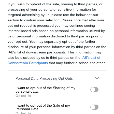
If you wish to opt-out of the sale, sharing to third parties, or
processing of your personal or sensitive information for
targeted advertising by us, please use the below opt-out
section to confirm your selection. Please note that after your
Sali a bordo!
opt-out request is processed you may continue seeing
interest-based ads based on personal information utilized by
'Iscriviti alla newsletter'
us or personal information disclosed to third parties prior to
your opt-out. You may separately opt-out of the further
disclosure of your personal information by third parties on the
IAB’s list of downstream participants. This information may
A proposito della Bierothek
also be disclosed by us to third parties on the
IAB’s List of
Offerte di lavoro alla Bierothek
®
Downstream Participants
that may further disclose it to other
third parties.
Sostenibilità
Impegno sociale
Personal Data Processing Opt Outs
Passeggiata
Rivista
I want to opt-out of the Sharing of my
personal data.
Download
Opted In
Contatto
Corporativo
I want to opt-out of the Sale of my
Personal Data.
Opted In