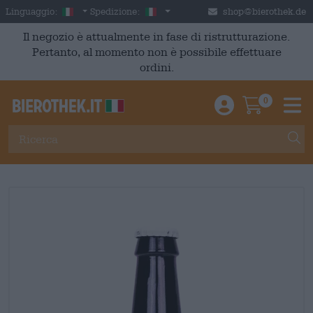
Skip to main content
Italian
Italia
Linguaggio:
Spedizione:
shop@bierothek.de
Il negozio è attualmente in fase di ristrutturazione.
Pertanto, al momento non è possibile effettuare
ordini.
0
Einloggen / An
Warenkor
M