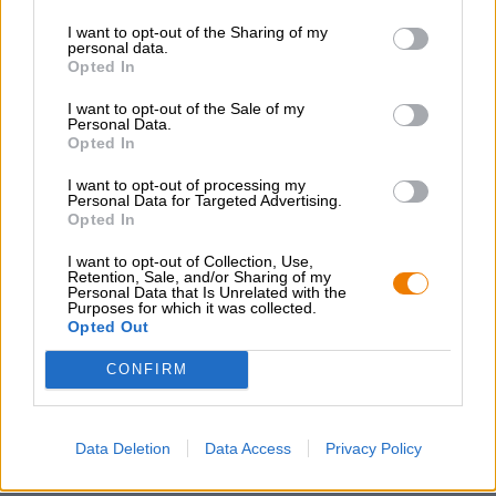
innalzano i meravigliosi profumi dei frutti di bosco appena
I want to opt-out of the Sharing of my
raccolti. Oltre al ribes nero dominante, si avvertono l'odore
personal data.
di lamponi, more scure, ribes bianco e un accenno di
Opted In
agrumi. Nella prova del gusto, la bomba ai frutti di bosco
impressiona con un frutto esplosivo, come previsto. Un
I want to opt-out of the Sale of my
equilibrio ben bilanciato di dolcezza dei frutti di bosco e
Personal Data.
Opted In
meravigliosa acidità porta al finale sorprendentemente
secco.
I want to opt-out of processing my
Personal Data for Targeted Advertising.
La Sakiškių alus Blackcurrant Brut Ale è una birra estiva
Opted In
complessa che, grazie alle sue note di frutta scura, ha un
sapore eccellente anche quando fuori fa freddo e diventa
I want to opt-out of Collection, Use,
sgradevole.
Retention, Sale, and/or Sharing of my
Personal Data that Is Unrelated with the
Purposes for which it was collected.
Opted Out
CONFIRM
CONSULENZA GRATUITA SULLA BIRRA
Hai domande su questa birra? Siamo qui per te.
Data Deletion
Data Access
Privacy Policy
shop@bierothek.de