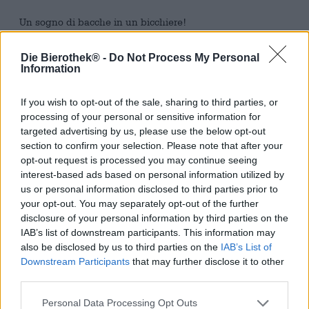
Un sogno di bacche in un bicchiere!
L'estate alza la testa per l'ultima volta e porta giornate
Die Bierothek® -
Do Not Process My Personal
calde e secche. I cespugli di bacche e gli alberi da frutto
Information
si piegano sotto il loro peso delizioso e l'aria si riempie del
profumo pesante e dolce della frutta matura. È il momento
di raccogliere la più appetitosa delle bacche: il ribes nero.
If you wish to opt-out of the sale, sharing to third parties, or
Nessun'altra bacca è più misteriosa o aromatica di questo
processing of your personal or sensitive information for
frutto.
targeted advertising by us, please use the below opt-out
section to confirm your selection. Please note that after your
L'ultima creazione di Sakiškių alus è una vera bomba alla
opt-out request is processed you may continue seeing
frutta: una Brut Ale con l'incomparabile tentazione
interest-based ads based on personal information utilized by
fruttata del ribes nero. Questa birra è più scura della solita
us or personal information disclosed to third parties prior to
birra estiva, ma incredibilmente piccante e rinfrescante.
your opt-out. You may separately opt-out of the further
Un'altra particolarità della Blackcurrant Brut Ale è il lievito
disclosure of your personal information by third parties on the
con cui viene fermentata. Per dare alla birra un tocco
IAB’s list of downstream participants. This information may
esclusivo, viene preparata con lievito di champagne. Una
also be disclosed by us to third parties on the
IAB’s List of
vera specialità della birra!
Downstream Participants
that may further disclose it to other
Sakiškių alus Blackcurrant Brut Ale scorre nel bicchiere in
third parties.
un meraviglioso tono di bacche rosse profonde e forma
una schiuma rosa a pori grossolani. Dalla spuma ariosa si
Personal Data Processing Opt Outs