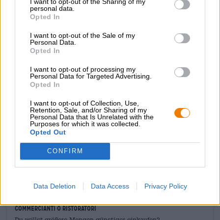
I want to opt-out of the Sharing of my
lamponi appena raccolti. L'aroma dolce dei frutti estivi si
personal data.
Opted In
mescola con eleganti note di malto, che forniscono una
buona base per i lamponi. Sulla lingua, la gose di
I want to opt-out of the Sale of my
lampone lituana si presenta con un aroma di lampone
Personal Data.
dominante. Il secondo sorso rivela la vera profondità di
Opted In
questa birra: nascosto tra i massicci lamponi si nasconde
un sorprendente sentore di erbe fresche, portato da una
I want to opt-out of processing my
Personal Data for Targeted Advertising.
piacevole salsedine. Tutti gli interruttori sono spostati
Opted In
sull'estate, questo è certo.
I want to opt-out of Collection, Use,
Pura, meravigliosa estate in un bicchiere, questa è la
Retention, Sale, and/or Sharing of my
Gose con lamponi di Sakiškių alus!
Personal Data that Is Unrelated with the
Purposes for which it was collected.
Opted Out
CONFIRM
CONSULENZA GRATUITA SULLA BIRRA
Hai domande su questa birra? Siamo qui per te.
shop@bierothek.de
Data Deletion
Data Access
Privacy Policy
commercianti o ristoratori
Du willst größere Mengen günstiger einkaufen?