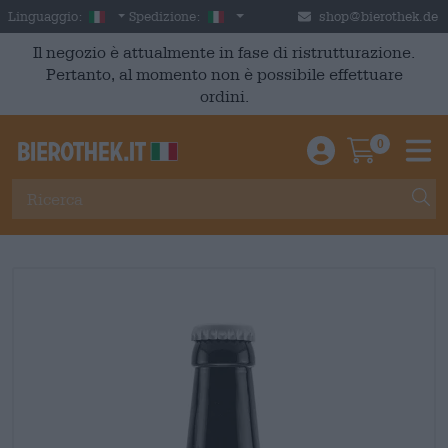
Skip to main content
Italian
Italia
Linguaggio:
Spedizione:
shop@bierothek.de
Il negozio è attualmente in fase di ristrutturazione.
Pertanto, al momento non è possibile effettuare
ordini.
0
Einloggen / An
Warenkor
M