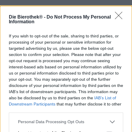
Quello che c'è dentro è quello che c'è dentro: Sakiškių alus
offre esattamente quello che promette.
Die Bierothek® -
Do Not Process My Personal
Information
I piedi nudi nell'erba rugiadosa camminano con passo
elastico verso la siepe di lamponi. Con le dita già rosse
If you wish to opt-out of the sale, sharing to third parties, or
per il dolce succo di lampone, ti metti in bocca un frutto
processing of your personal or sensitive information for
dopo l'altro. Ha un profumo paradisiaco di frutti di bosco
targeted advertising by us, please use the below opt-out
freschi: questa è l'estate in poche parole. Cosa potrebbe
section to confirm your selection. Please note that after your
esserci di più estivo dei lamponi freschi?
opt-out request is processed you may continue seeing
Ed è proprio su questa sensazione che si basa il birrificio
interest-based ads based on personal information utilized by
lituano Sakiškių alus con la sua incantevole Gose ai
us or personal information disclosed to third parties prior to
lamponi. La Gose, che in realtà proviene da Lipsia, è una
your opt-out. You may separately opt-out of the further
birra naturalmente acida che ottiene il suo gusto
disclosure of your personal information by third parties on the
incomparabile con l'aiuto di lieviti speciali e batteri lattici.
IAB’s list of downstream participants. This information may
La nota leggermente salata veniva attribuita alle acque
also be disclosed by us to third parties on the
IAB’s List of
sotterranee di Lipsia, ma molti Goshen sono anche salati.
Downstream Participants
that may further disclose it to other
Nel caso del Gose di Sakiškių alus è stato utilizzato del
third parties.
buon salgemma dell'Himalaya per conferirgli una nota
speziata e salata. È noto per la sua morbidezza e dolcezza
Personal Data Processing Opt Outs
e si abbina perfettamente alla dolcezza fruttata dei
lamponi. La Gose ai Lamponi profuma di un cesto di