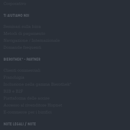
Corporativo
Ti aiutiamo noi
Seminari sulla birra
Metodi di pagamento
Navigazione
/
Internazionale
Domande frequenti
Bierothek
- Partner
®
Clienti commerciali
Franchigia
Inclusione nella gamma Bierothek
®
B2B e B2F
Piattaforma delle accise
Accesso al rivenditore Hopnet
E-commerce per i birrifici
Note legali / Note