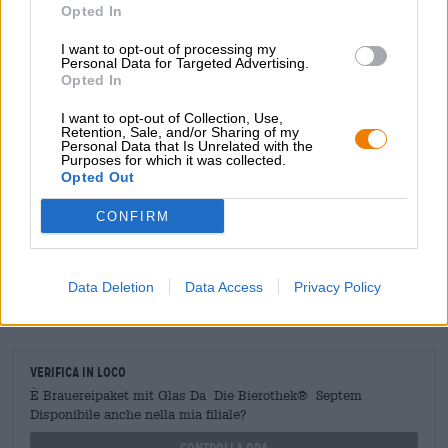
Se desideri conoscere Sofocles, che in realtà è un enologo,
Opted In
prima di assaggiare il lavoro della sua vita, ti consigliamo
la nostra
intervista con Sofocles
.
E allora applausi!
I want to opt-out of processing my
Personal Data for Targeted Advertising.
Opted In
I want to opt-out of Collection, Use,
CONSULENZA GRATUITA SULLA BIRRA
Retention, Sale, and/or Sharing of my
Personal Data that Is Unrelated with the
Hai domande su questa birra? Siamo qui per te.
Purposes for which it was collected.
shop@bierothek.de
Opted Out
CONFIRM
commercianti o ristoratori
Du willst größere Mengen günstiger einkaufen?
Data Deletion
Data Access
Privacy Policy
grosshandel@bierothek.de
Verifica in loco
È Brauereipaket mit Glas Da Die Bierothek® Septem
Disponibile anche nella mia filiale?
Controlla ora