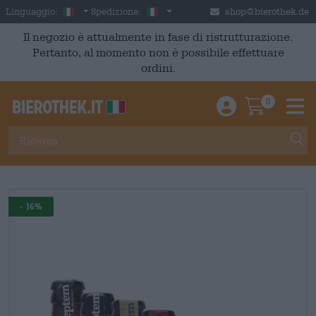
Skip to main content
Italian
Italia
Linguaggio:
Spedizione:
shop@bierothek.de
Il negozio è attualmente in fase di ristrutturazione.
Pertanto, al momento non è possibile effettuare
ordini.
0
Einloggen / An
Warenkor
M
- 16%