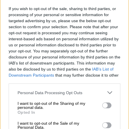
Ora puoi anche acquistare le nostre birre preferite dalla
If you wish to opt-out of the sale, sharing to third parties, or
Grecia in un pacchetto: abbiamo confezionato per te le
processing of your personal or sensitive information for
nostre birre preferite del birrificio Septem in un pacchetto
targeted advertising by us, please use the below opt-out
di birre. In questa favolosa scatola troverai una bottiglia
section to confirm your selection. Please note that after your
di Septem Wheat IPA, Pale Ale, Porter, IPA e Golden
opt-out request is processed you may continue seeing
Honey Ale.
interest-based ads based on personal information utilized by
us or personal information disclosed to third parties prior to
Riceverai anche un esclusivo bicchiere IPA dal birrificio.
your opt-out. You may separately opt-out of the further
Le birre Septem sono ottime già fuori dalla bottiglia, ma
disclosure of your personal information by third parties on the
degustarle nel bicchiere mette la corona (di schiuma) al
IAB’s list of downstream participants. This information may
tutto: grazie alla forma speciale, il bicchiere esalta gli
also be disclosed by us to third parties on the
IAB’s List of
aromi complessi e l'intera gamma di gusti. Puoi anche
Downstream Participants
that may further disclose it to other
vedere il meraviglioso colore della birra e la
third parties.
carbonatazione: una delizia per gli occhi e per il palato!
Con due diverse IPA, una porter e due birre, il pacchetto
Personal Data Processing Opt Outs
birrificio di Septem avrà sicuramente qualcosa per tutti i
I want to opt-out of the Sharing of my
gusti! Consigliamo questo pacchetto a tutti coloro che
personal data.
vogliono portare a casa un pezzo di Grecia e bere una
Opted In
birra caratteristica dei due simpaticissimi fondatori
Sofocles e Georgios.
I want to opt-out of the Sale of my
Personal Data.