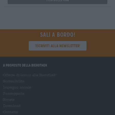
Sali a bordo!
'Iscriviti alla newsletter'
A proposito della Bierothek
Offerte di lavoro alla Bierothek
®
Sostenibilità
Impegno sociale
Passeggiata
Rivista
Download
Contatto