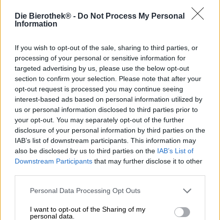
Stile della birra: Fruity Farmhouse BA
Die Bierothek® -
Do Not Process My Personal
Information
Crescent Moon è una birra che sfrutta appieno il
potenziale della terra natale di Espiga. Non solo le materie
If you wish to opt-out of the sale, sharing to third parties, or
prime utilizzate provengono dalla regione, i birrai hanno
processing of your personal or sensitive information for
anche sfruttato le specialità della zona. Sant Llorenç
targeted advertising by us, please use the below opt-out
d’Hortons si trova ad Alt Penedès, una comunità
section to confirm your selection. Please note that after your
amministrativa di Barcellona. Il Penedès è una nota
opt-out request is processed you may continue seeing
regione vinicola che grazie al suo clima mite produce
ottimi vini rossi e bianchi. Oltre all’uva, sui terreni fertili
interest-based ads based on personal information utilized by
del Penedès crescono tante altre piante, tra cui anche i
us or personal information disclosed to third parties prior to
meli.
your opt-out. You may separately opt-out of the further
disclosure of your personal information by third parties on the
Per la loro birra a mezzaluna, Espiga ha preparato una
IAB’s list of downstream participants. This information may
stagione fruttata. Una parte della birra è stata maturata
also be disclosed by us to third parties on the
IAB’s List of
con mele provenienti da agricoltura biologica certificata e
Downstream Participants
that may further disclose it to other
lieviti selvatici attaccati alle bucce, l’altra metà è stata
third parties.
riempita in botti di vino insieme alle mele e conservata
nelle stesse per 5 mesi. Dopo la maturazione, entrambe le
Personal Data Processing Opt Outs
birre sono state miscelate insieme.
I want to opt-out of the Sharing of my
Alla fine di questo elaborato processo si ottiene una
personal data.