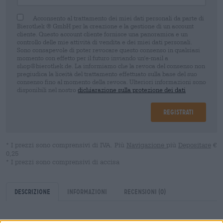
Acconsento al trattamento dei miei dati personali da parte di
Bierothek ® GmbH per la creazione e la gestione di un account
cliente. Questo account cliente fornisce una panoramica e un
controllo delle mie attività di vendita e dei miei dati personali.
Sono consapevole di poter revocare questo consenso in qualsiasi
momento con effetto per il futuro inviando un'e-mail a
shop@bierothek.de. La informiamo che la revoca del consenso non
pregiudica la liceità del trattamento effettuato sulla base del suo
consenso fino al momento della revoca. Ulteriori informazioni sono
disponibili nel nostro
dichiarazione sulla protezione dei dati
Registrati
* I prezzi sono comprensivi di IVA. Più
Navigazione
più
Depositare
€
0,25
* I prezzi sono comprensivi di accisa
Descrizione
Informazioni
Recensioni
(0)