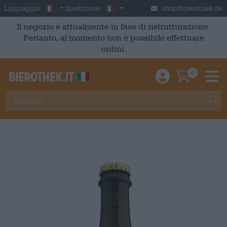
Skip to main content
Italian
Italia
Linguaggio:
Spedizione:
shop@bierothek.de
Il negozio è attualmente in fase di ristrutturazione.
Pertanto, al momento non è possibile effettuare
ordini.
0
Einloggen / An
Warenkor
M