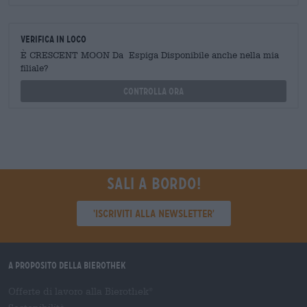
Verifica in loco
È CRESCENT MOON Da Espiga Disponibile anche nella mia
filiale?
Controlla ora
Sali a bordo!
'Iscriviti alla newsletter'
A proposito della Bierothek
Offerte di lavoro alla Bierothek
®