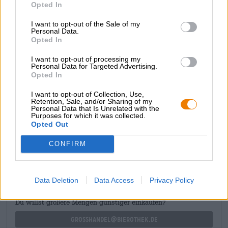
deliziosa birra di fattoria che scorre nel bicchiere in un oro
Opted In
brillante ed è decorata con un’ariosa schiuma di schiuma.
Un bouquet di mele verdi acide, uva bianca e quercia
I want to opt-out of the Sale of my
Personal Data.
invoglia a berlo. Il profilo aromatico presenta un’armonia
Opted In
di mela e uva, completata da note legnose, vaniglia e
un’acidità fruttata. Il trattamento secco offre un’enorme
I want to opt-out of processing my
gradazione alcolica dell’8,5% e ricorda il buon vino
Personal Data for Targeted Advertising.
bianco.
Opted In
I want to opt-out of Collection, Use,
Retention, Sale, and/or Sharing of my
Personal Data that Is Unrelated with the
Purposes for which it was collected.
Opted Out
CONSULENZA GRATUITA SULLA BIRRA
CONFIRM
Hai domande su questa birra? Siamo qui per te.
shop@bierothek.de
Data Deletion
Data Access
Privacy Policy
commercianti o ristoratori
Du willst größere Mengen günstiger einkaufen?
grosshandel@bierothek.de