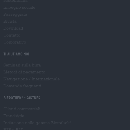
Sostenibilità
Impegno sociale
Passeggiata
Rivista
Download
Contatto
Corporativo
Ti aiutiamo noi
Seminari sulla birra
Metodi di pagamento
Navigazione
/
Internazionale
Domande frequenti
Bierothek
- Partner
®
Clienti commerciali
Franchigia
Inclusione nella gamma Bierothek
®
B2B e B2F