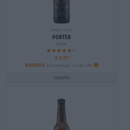
Porter e Stout
porter
Espiga
(3)
100%
€ 3,79
EINWEG
0,33 L Bottiglia - € 11,48 / LTR
Esaurito