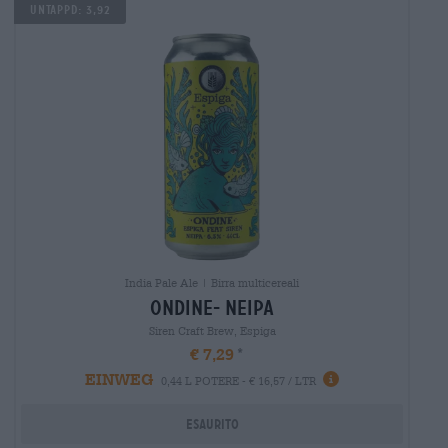
UNTAPPD: 3,92
India Pale Ale | Birra multicereali
ondine- neipa
Siren Craft Brew, Espiga
€ 7,29
EINWEG
0,44 L POTERE - € 16,57 / LTR
Esaurito