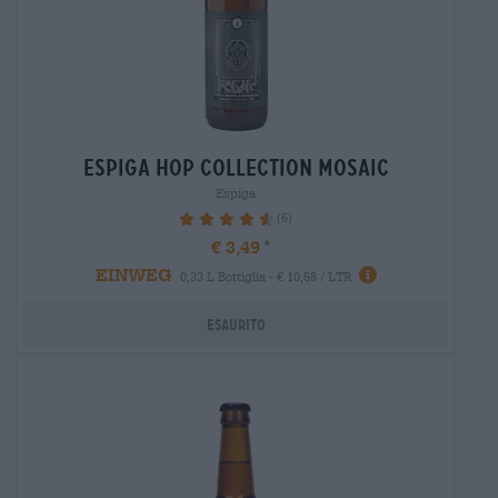
espiga hop collection mosaic
Espiga
(6)
93.33%
€ 3,49
EINWEG
0,33 L Bottiglia - € 10,58 / LTR
Esaurito