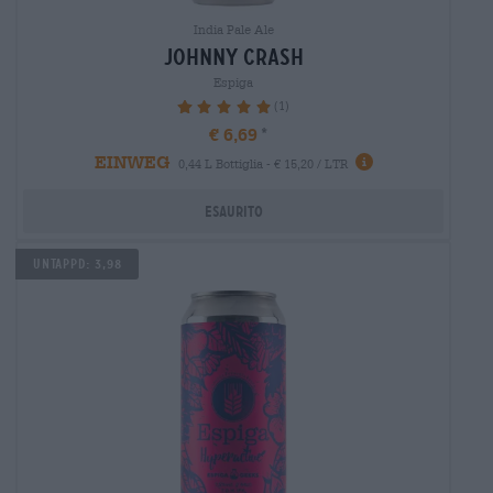
India Pale Ale
johnny crash
Espiga
(1)
100%
€ 6,69
EINWEG
0,44 L Bottiglia - € 15,20 / LTR
Esaurito
UNTAPPD: 3,98