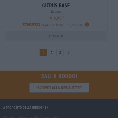
citrus base
Espiga
€ 6,99
EINWEG
0,44 L POTERE - € 15,89 / LTR
Esaurito
1
2
3
»
Sali a bordo!
'Iscriviti alla newsletter'
A proposito della Bierothek
Offerte di lavoro alla Bierothek
®