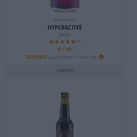
India Pale Ale
hyperactive
Espiga
(1)
100%
€ 7,39
EINWEG
0,44 L POTERE - € 16,80 / LTR
Esaurito