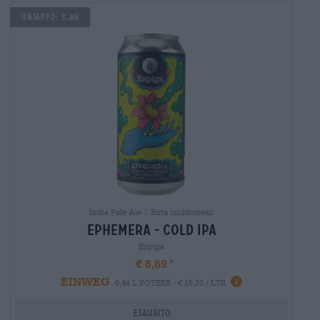
UNTAPPD: 3,86
India Pale Ale | Birra multicereali
ephemera - cold ipa
Espiga
€ 6,69
EINWEG
0,44 L POTERE - € 15,20 / LTR
Esaurito