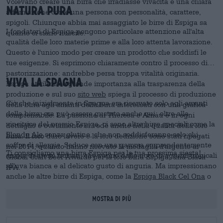
Volevano creare una birra che irradiasse vivacità e una chiara
natura pura
affermazione come una persona con personalità, carattere,
spigoli. Chiunque abbia mai assaggiato le birre di Espiga sa
I fondatori di Espiga pongono particolare attenzione all'alta
quanto ci siano riuscite.
qualità delle loro materie prime e alla loro attenta lavorazione.
Questo è l'unico modo per creare un prodotto che soddisfi le
tue esigenze. Si esprimono chiaramente contro il processo di
pastorizzazione: andrebbe persa troppa vitalità originaria.
Viva la Spagna
Espiga attribuisce grande importanza alla trasparenza della
produzione e sul suo
sito web
spiega il processo di produzione
Ciò che inizialmente in Spagna era riservato solo agli amanti
della birra agli amanti della birra interessati con una grafica
della birra, ora può essere gustato anche qui: oltre alla
comprensibile. La passione di Theresa e Arnau è in ogni
vincitrice del premio Espiga, ci sono altre birre speciali come la
dettaglio e ovviamente si vede anche nella qualità della loro
Blonde Ale
senza glutine, che non soddisferanno solo chi
birra. Il loro duro lavoro e la loro dedizione sono stati ripagati
soffre di allergie. Seduce con una gamma sorprendentemente
nel 2014, quando hanno ricevuto la medaglia d'argento ai
Ti consigliamo una birra Espiga per la tua prossima siesta!
ampia di aromi fruttati, che vanno dalle note di agrumi tropicali
Global Craft Beer Awards per la loro birra Espiga, una Black
all'uva bianca e al delicato gusto di anguria. Ma impressionano
IPA.
anche le altre birre di Espiga, come la
Espiga Black Cel Ona
o
la
Woody Cherry
, creata in collaborazione con il birrificio russo
On the Bones. Si caratterizzano per l'aroma fine e l'elegante
Mostra di più
coordinamento delle singole note aromatiche.