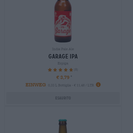
India Pale Ale
garage ipa
Espiga
(8)
97.5%
€ 3,79
EINWEG
0,33 L Bottiglia - € 11,48 / LTR
Esaurito