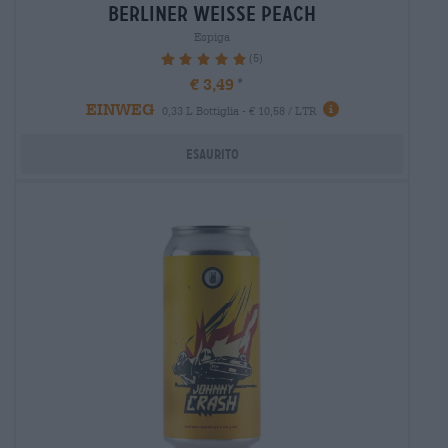
berliner weisse peach
Espiga
(5)
100%
€ 3,49
EINWEG
0,33 L Bottiglia - € 10,58 / LTR
Esaurito