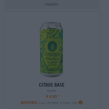
Esaurito
citrus base
Espiga
€ 6,99
EINWEG
0,44 L POTERE - € 15,89 / LTR