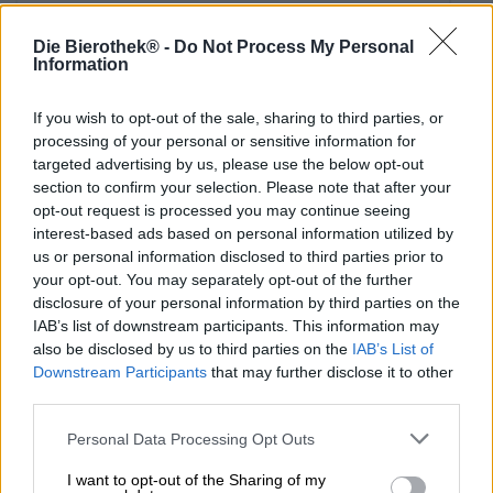
Die Bierothek® -
Do Not Process My Personal
Information
If you wish to opt-out of the sale, sharing to third parties, or
processing of your personal or sensitive information for
targeted advertising by us, please use the below opt-out
section to confirm your selection. Please note that after your
opt-out request is processed you may continue seeing
interest-based ads based on personal information utilized by
us or personal information disclosed to third parties prior to
your opt-out. You may separately opt-out of the further
Birre acide | Birra multicereali | Birre alla frutta, alle erbe e alle spezie
disclosure of your personal information by third parties on the
summer crush
IAB’s list of downstream participants. This information may
also be disclosed by us to third parties on the
IAB’s List of
Espiga
Downstream Participants
that may further disclose it to other
€ 5,39
third parties.
EINWEG
0,33 L POTERE - € 16,33 / LTR
Personal Data Processing Opt Outs
Esaurito
I want to opt-out of the Sharing of my