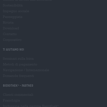
Sostenibilità
Impegno sociale
Passeggiata
Rivista
Download
Contatto
Corporativo
Ti aiutiamo noi
Seminari sulla birra
Metodi di pagamento
Navigazione
/
Internazionale
Domande frequenti
Bierothek
- Partner
®
Clienti commerciali
Franchigia
Inclusione nella gamma Bierothek
®