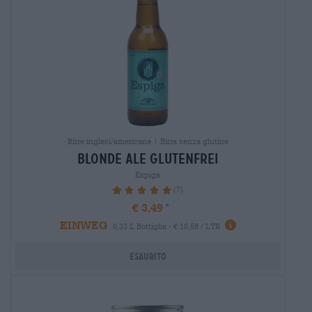
Birre inglesi/americane | Birra senza glutine
blonde ale glutenfrei
Espiga
(7)
100%
€ 3,49
EINWEG
0,33 L Bottiglia - € 10,58 / LTR
Esaurito