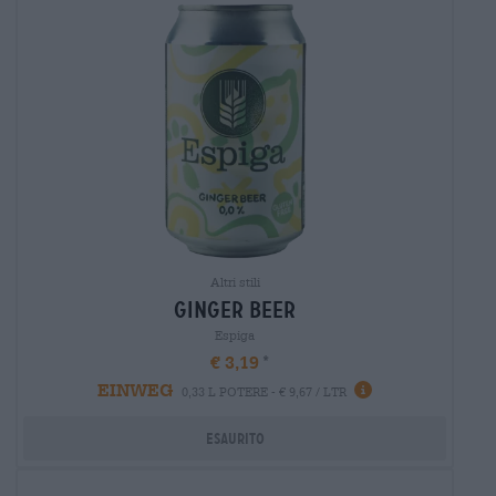
Altri stili
ginger beer
Espiga
€ 3,19
EINWEG
0,33 L POTERE - € 9,67 / LTR
Esaurito