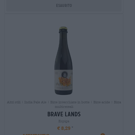
Esaurito
Altri stili | India Pale Ale | Birre invecchiate in botte | Birre acide | Birra
multicereali
brave lands
Espiga
€ 8,29