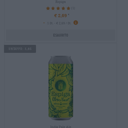
Espiga
(1)
100%
€ 2,69
-
1 St. - € 2,69 / St.
Esaurito
UNTAPPD: 3,86
India Pale Ale