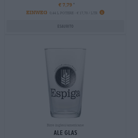
€ 7,79
EINWEG
0,44 L POTERE - € 17,70 / LTR
Esaurito
Birre inglesi/americane
ale glas