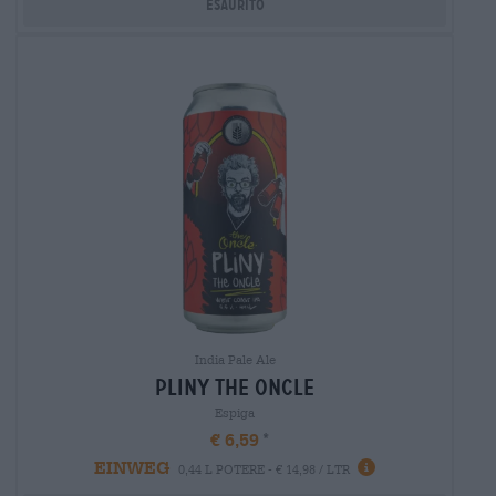
Esaurito
India Pale Ale
pliny the oncle
Espiga
€ 6,59
EINWEG
0,44 L POTERE - € 14,98 / LTR