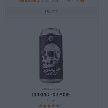
MEHRWEG
0,38 L Bottiglia - € 21,82 / LTR
Esaurito
India Pale Ale
looking for more
Espiga
(1)
100%