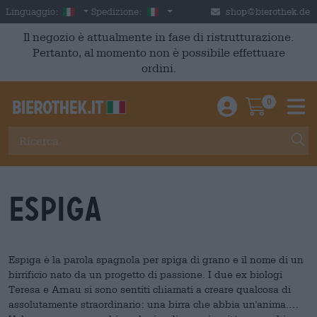
Skip to main content
Italian
Italia
Linguaggio:
Spedizione:
shop@bierothek.de
Il negozio è attualmente in fase di ristrutturazione.
Pertanto, al momento non è possibile effettuare
ordini.
0
Einloggen / An
Warenkor
M
Espiga
Espiga è la parola spagnola per spiga di grano e il nome di un
birrificio nato da un progetto di passione. I due ex biologi
Teresa e Arnau si sono sentiti chiamati a creare qualcosa di
assolutamente straordinario: una birra che abbia un'anima.