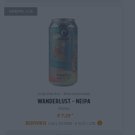
UNTAPPD: 3,74
India Pale Ale | Birra multicereali
wanderlust - neipa
Espiga
€ 7,29
EINWEG
0,44 L POTERE - € 16,57 / LTR