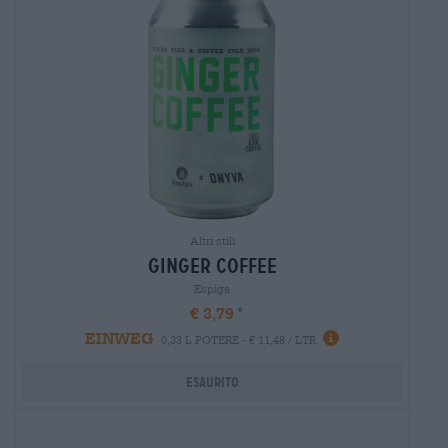
Altri stili
ginger coffee
Espiga
€ 3,79
EINWEG
0,33 L POTERE - € 11,48 / LTR
Esaurito