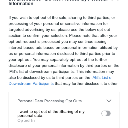
The Blond è un classico belga che incanta con lievito
Information
speziato, pienezza maltata e una sensazione morbida in
bocca. La maggior parte dei birrifici in Belgio e nei Paesi
If you wish to opt-out of the sale, sharing to third parties, or
Bassi ne hanno una variante nella loro gamma, inclusa la
processing of your personal or sensitive information for
Uiltje di Haarlem. Questi eccezionali birrai pazzi per il
targeted advertising by us, please use the below opt-out
luppolo hanno impresso la propria impronta allo stile
section to confirm your selection. Please note that after your
combinandolo con due varietà di luppolo espressive.
opt-out request is processed you may continue seeing
La birra porta in tavola una buona gradazione alcolica del
interest-based ads based on personal information utilized by
6,0% e prende in prestito il suo colore giallo solare e la
us or personal information disclosed to third parties prior to
consistenza vellutata da tre tipi di malto. Oltre al malto
your opt-out. You may separately opt-out of the further
Pilsner, Vienna e Monaco, il team ha prodotto tonnellate
disclosure of your personal information by third parties on the
di luppolo: le varietà Saaz e Magnum garantiscono
IAB’s list of downstream participants. This information may
un’esplosione di gusto fruttato sulla lingua e
also be disclosed by us to third parties on the
IAB’s List of
contribuiscono anche con una delicata amarezza. Uiltjes
Downstream Participants
that may further disclose it to other
Blond emana un profumo invitante di frutti succosi, spezie
third parties.
calde e un accenno di erba appena falciata. Il gusto
iniziale va nella stessa direzione e dispiega sulla lingua
Personal Data Processing Opt Outs
una sinfonia di frutta tropicale, note piccanti di agrumi,
frutta secca ed erbe aromatiche. Lievito speziato e malto
I want to opt-out of the Sharing of my
personal data.
leggero completano sapientemente l’aroma.
Opted In
Anche se il luppolo tende a passare in secondo piano