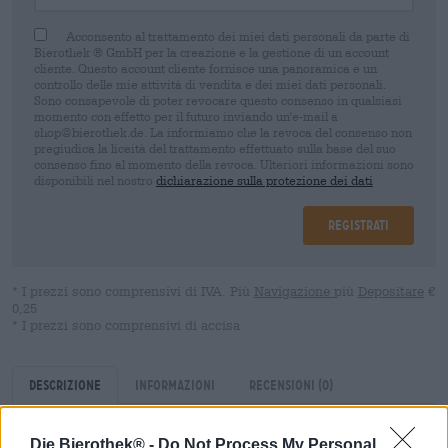
Acconsento al trattamento dei miei dati personali da parte di
Bierothek ® GmbH per la creazione e la gestione di un account
cliente. Questo account cliente fornisce una panoramica e un
controllo delle mie attività di vendita e dei miei dati personali.
Sono consapevole di poter revocare questo consenso in qualsiasi
momento con effetto per il futuro inviando un'e-mail a
shop@bierothek.de. La informiamo che la revoca del consenso non
pregiudica la liceità del trattamento effettuato sulla base del suo
consenso fino al momento della revoca. Ulteriori informazioni sono
disponibili nel nostro
dichiarazione sulla protezione dei dati
Registrati
* I prezzi sono comprensivi di IVA. Più
Navigazione
più
Depositare
€
0,25
* I prezzi sono comprensivi di accisa
Descrizione
Informazioni
Recensioni
(0)
Die Bierothek® -
Do Not Process My Personal