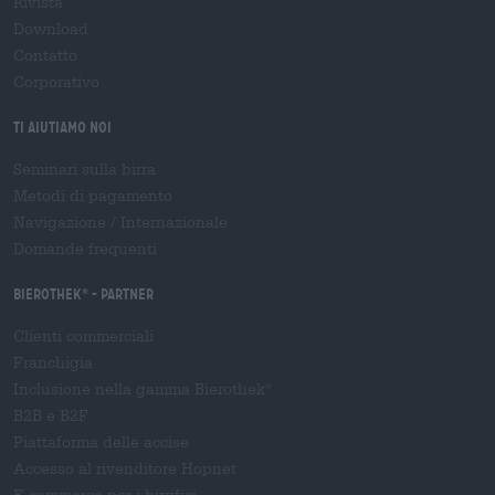
Rivista
Download
Contatto
Corporativo
Ti aiutiamo noi
Seminari sulla birra
Metodi di pagamento
Navigazione
/
Internazionale
Domande frequenti
Bierothek
- Partner
®
Clienti commerciali
Franchigia
Inclusione nella gamma Bierothek
®
B2B e B2F
Piattaforma delle accise
Accesso al rivenditore Hopnet