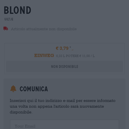
blond
Uiltje
Articolo attualmente non disponibile
€ 3,79
EINWEG
0,33 L POTERE € 11,00 / L
Non disponibile
Comunica
Inserisci qui il tuo indirizzo e-mail per essere informato
una volta non appena l'articolo sarà nuovamente
disponibile.
Your Email