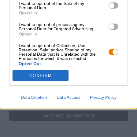
I want to opt-out of the Sale of my
rispetto alla tradizionale Blond, in questa interpretazione
Personal Data.
è chiaramente al centro dell’attenzione e forma una birra
Opted In
bevibile che si sposa perfettamente con piatti sostanziosi.
Il nostro preferito: la classica tarte flambée in stile
I want to opt-out of processing my
alsaziano con crème fraîche, cipolle e pancetta affumicata.
Personal Data for Targeted Advertising.
Opted In
I want to opt-out of Collection, Use,
Retention, Sale, and/or Sharing of my
Personal Data that Is Unrelated with the
Purposes for which it was collected.
Opted Out
CONSULENZA GRATUITA SULLA BIRRA
Hai domande su questa birra? Siamo qui per te.
CONFIRM
shop@bierothek.de
Data Deletion
Data Access
Privacy Policy
commercianti o ristoratori
Du willst größere Mengen günstiger einkaufen?
grosshandel@bierothek.de