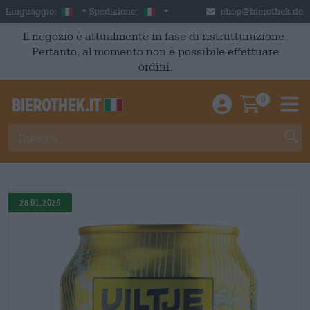
Skip to main content
Italian
Italia
Linguaggio:
Spedizione:
shop@bierothek.de
Il negozio è attualmente in fase di ristrutturazione.
Pertanto, al momento non è possibile effettuare
ordini.
0
Einloggen / An
Warenkor
M
28.01.2026