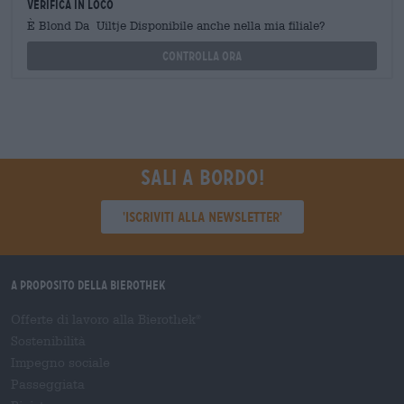
Verifica in loco
È Blond Da Uiltje Disponibile anche nella mia filiale?
Controlla ora
Sali a bordo!
'Iscriviti alla newsletter'
A proposito della Bierothek
Offerte di lavoro alla Bierothek
®
Sostenibilità
Impegno sociale
Passeggiata