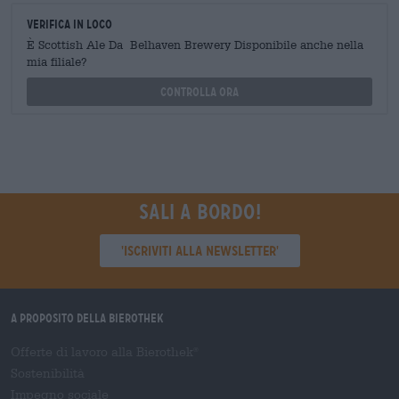
Verifica in loco
È Scottish Ale Da Belhaven Brewery Disponibile anche nella
mia filiale?
Controlla ora
Sali a bordo!
'Iscriviti alla newsletter'
A proposito della Bierothek
Offerte di lavoro alla Bierothek
®
Sostenibilità
Impegno sociale