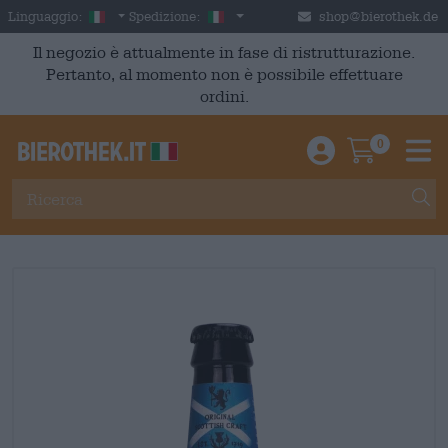
Skip to main content
Italian
Italia
Linguaggio:
Spedizione:
shop@bierothek.de
Il negozio è attualmente in fase di ristrutturazione.
Pertanto, al momento non è possibile effettuare
ordini.
0
Einloggen / An
Warenkor
M