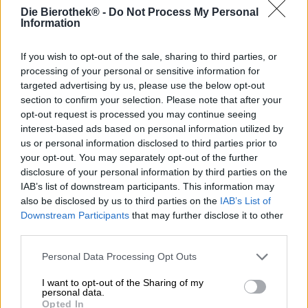
Die Bierothek® -
Do Not Process My Personal
Anche se lì piove molto e raramente la temperatura
Information
supera i 20 gradi anche in estate, la Scozia ha la sua
magia. Le verdi colline ondulate e le aspre vette delle
If you wish to opt-out of the sale, sharing to third parties, or
Highlands offrono uno sfondo maestoso a innumerevoli
processing of your personal or sensitive information for
film e serie, fanno da cornice agli annuali Giochi delle
targeted advertising by us, please use the below opt-out
Highland e sono un posto meraviglioso dove fare lunghe
section to confirm your selection. Please note that after your
escursioni o gite in bicicletta. La costa rocciosa, le onde
opt-out request is processed you may continue seeing
agitate dell’Atlantico e del Mare del Nord, estesi laghi
interest-based ads based on personal information utilized by
(con o senza mostri), rovine medievali, lande fiorite,
us or personal information disclosed to third parties prior to
vecchi ponti e idilliaci greggi di pecore su una
your opt-out. You may separately opt-out of the further
vegetazione lussureggiante formano un paesaggio
disclosure of your personal information by third parties on the
pittoresco che attira tonnellate di turisti ogni anno.
IAB’s list of downstream participants. This information may
La gioia più grande dopo una lunga passeggiata o un
also be disclosed by us to third parties on the
IAB’s List of
giro nei graziosi centri di Edimburgo o Glasgow è una
Downstream Participants
that may further disclose it to other
birra fresca. Come gli inglesi, anche gli scozzesi hanno
third parties.
una lunga tradizione birraria e un’ampia gamma delle
birre più pregiate.
L’Ale
è senza dubbio una delle birre
Personal Data Processing Opt Outs
più apprezzate dell’isola.
I want to opt-out of the Sharing of my
Un esempio particolarmente gustoso viene dal birrificio
personal data.
Opted In
scozzese Belhaven. Il birrificio con sede a Dunbar produce