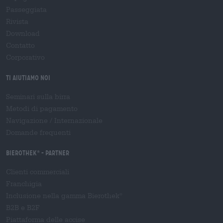
Passeggiata
Rivista
Download
Contatto
Corporativo
Ti aiutiamo noi
Seminari sulla birra
Metodi di pagamento
Navigazione
/
Internazionale
Domande frequenti
Bierothek
- Partner
®
Clienti commerciali
Franchigia
Inclusione nella gamma Bierothek
®
B2B e B2F
Piattaforma delle accise