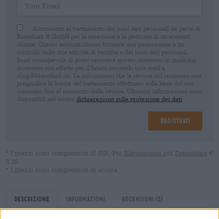
Acconsento al trattamento dei miei dati personali da parte di
Bierothek ® GmbH per la creazione e la gestione di un account
cliente. Questo account cliente fornisce una panoramica e un
controllo delle mie attività di vendita e dei miei dati personali.
Sono consapevole di poter revocare questo consenso in qualsiasi
momento con effetto per il futuro inviando un'e-mail a
shop@bierothek.de. La informiamo che la revoca del consenso non
pregiudica la liceità del trattamento effettuato sulla base del suo
consenso fino al momento della revoca. Ulteriori informazioni sono
disponibili nel nostro
dichiarazione sulla protezione dei dati
Registrati
* I prezzi sono comprensivi di IVA. Più
Navigazione
più
Depositare
€
0,25
* I prezzi sono comprensivi di accisa
Descrizione
Informazioni
Recensioni
(5)