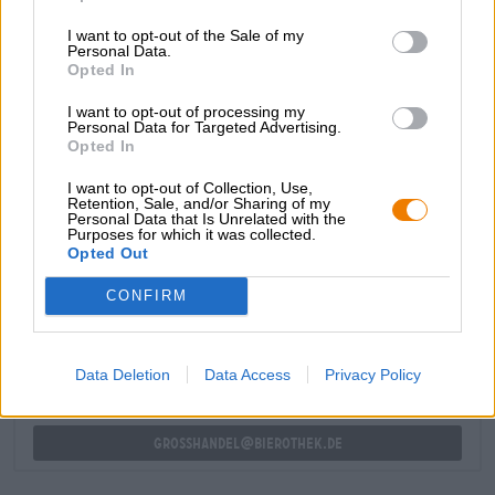
una deliziosa birra scozzese che sa di biscotti appena
I want to opt-out of the Sale of my
sfornati, noci tostate, caramello cremoso, caramello mou,
Personal Data.
erbe di bosco e resina di pino speziata. Una rinfrescante
Opted In
amarezza bilancia abilmente la dolcezza del malto,
rendendo la creazione di Belhaven un irresistibile
I want to opt-out of processing my
Personal Data for Targeted Advertising.
dissetante.
Opted In
I want to opt-out of Collection, Use,
Retention, Sale, and/or Sharing of my
Personal Data that Is Unrelated with the
Purposes for which it was collected.
Opted Out
CONSULENZA GRATUITA SULLA BIRRA
Hai domande su questa birra? Siamo qui per te.
CONFIRM
shop@bierothek.de
Data Deletion
Data Access
Privacy Policy
commercianti o ristoratori
Du willst größere Mengen günstiger einkaufen?
grosshandel@bierothek.de