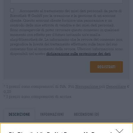
Acconsento al trattamento dei miei dati personali da parte di
Bierothek ® GmbH per la creazione e la gestione di un account
cliente. Questo account cliente fornisce una panoramica e un
controllo delle mie attività di vendita e dei miei dati personali.
Sono consapevole di poter revocare questo consenso in qualsiasi
momento con effetto per il futuro inviando un'e-mail a
shop@bierothek.de. La informiamo che la revoca del consenso non
pregiudica la liceità del trattamento effettuato sulla base del suo
consenso fino al momento della revoca. Ulteriori informazioni sono
disponibili nel nostro
dichiarazione sulla protezione dei dati
Registrati
* I prezzi sono comprensivi di IVA. Più
Navigazione
più
Depositare
€
0,20
* I prezzi sono comprensivi di accisa
Descrizione
Informazioni
Recensioni
(0)