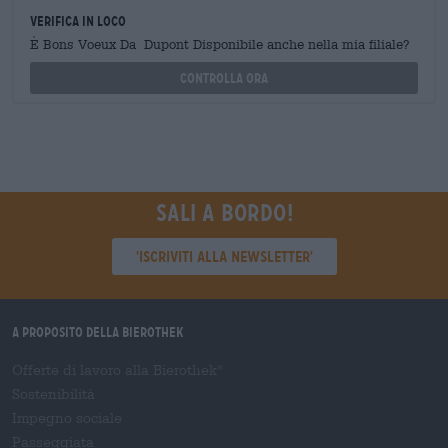
Verifica in loco
È Bons Voeux Da Dupont Disponibile anche nella mia filiale?
Controlla ora
Sali a bordo!
'Iscriviti alla newsletter'
A proposito della Bierothek
Offerte di lavoro alla Bierothek
®
Sostenibilità
Impegno sociale
Passeggiata