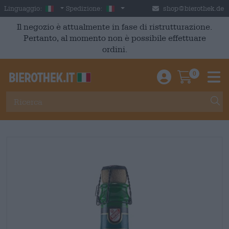
Skip to main content
Italian
Italia
Linguaggio:
Spedizione:
shop@bierothek.de
Il negozio è attualmente in fase di ristrutturazione.
Pertanto, al momento non è possibile effettuare
ordini.
0
Einloggen / An
Warenkor
M