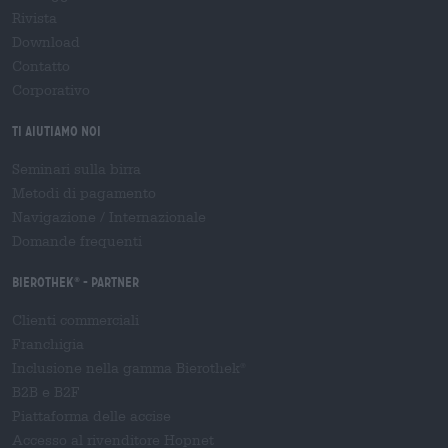
Rivista
Download
Contatto
Corporativo
Ti aiutiamo noi
Seminari sulla birra
Metodi di pagamento
Navigazione
/
Internazionale
Domande frequenti
Bierothek
- Partner
®
Clienti commerciali
Franchigia
Inclusione nella gamma Bierothek
®
B2B e B2F
Piattaforma delle accise
Accesso al rivenditore Hopnet