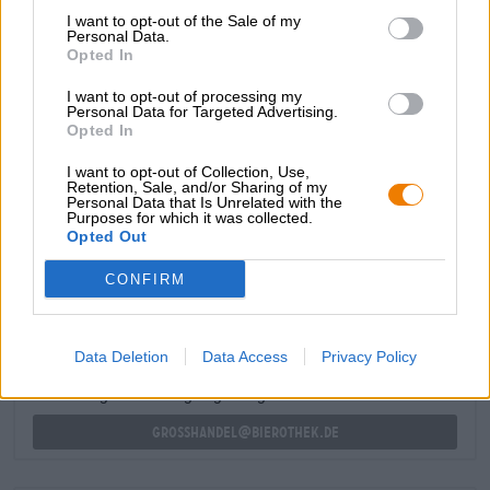
nocciola. Il luppolo aggiunge un'elegante complessità e
I want to opt-out of the Sale of my
rende Bons Vœux il perfetto accompagnamento a
Personal Data.
Opted In
formaggi, pesce, piatti di selvaggina e ogni sorta di altre
prelibatezze che vengono servite in occasioni celebrative.
I want to opt-out of processing my
Personal Data for Targeted Advertising.
Auguri di birra dalla Brasserie Dupont!
Opted In
I want to opt-out of Collection, Use,
Retention, Sale, and/or Sharing of my
Personal Data that Is Unrelated with the
Purposes for which it was collected.
Opted Out
CONSULENZA GRATUITA SULLA BIRRA
Hai domande su questa birra? Siamo qui per te.
CONFIRM
shop@bierothek.de
Data Deletion
Data Access
Privacy Policy
commercianti o ristoratori
Du willst größere Mengen günstiger einkaufen?
grosshandel@bierothek.de