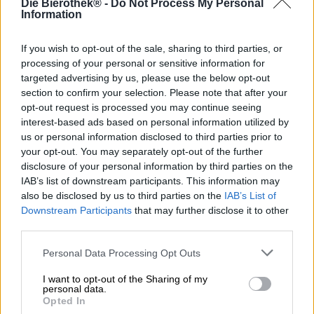
Die Bierothek® -
Do Not Process My Personal
Tradizionalmente, a mezzanotte della vigilia di
Information
Capodanno, le persone stappano i tappi dello champagne
e danno il benvenuto al nuovo anno con uno schiocco
festoso, un brindisi sentimentale e un sorso frizzante di
If you wish to opt-out of the sale, sharing to third parties, or
spumante. Al giorno d'oggi sono sempre di più i birrifici
processing of your personal or sensitive information for
che offrono ai propri clienti alternative alla birra per
targeted advertising by us, please use the below opt-out
questa occasione speciale. Una di queste è la Brasserie
section to confirm your selection. Please note that after your
Dupont dal Belgio.
opt-out request is processed you may continue seeing
interest-based ads based on personal information utilized by
Il team Bons Vœux produce birra da oltre 50 anni e saluta
us or personal information disclosed to third parties prior to
i suoi fedeli fan e amici con i migliori auguri per il nuovo
your opt-out. You may separately opt-out of the further
anno. Negli anni '70 il vino pregiato era talmente limitato
disclosure of your personal information by third parties on the
che i clienti dovevano assicurarsi la propria razione mesi
IAB’s list of downstream participants. This information may
prima di Capodanno per non restare a mani vuote.
also be disclosed by us to third parties on the
IAB’s List of
Downstream Participants
that may further disclose it to other
Ma cosa rende questa birra un successo di Capodanno?
Argomenti potenti includono sia il vero tappo che
third parties.
l'impressionante contenuto alcolico del 9,5%. Grazie
Personal Data Processing Opt Outs
all'imbottigliamento in bottiglie di champagne potrete
festeggiare meravigliosamente l'apertura di questo
I want to opt-out of the Sharing of my
pregiato vino e utilizzarlo per un brindisi o come aperitivo.
personal data.
La birra ha un intenso carattere fruttato che combina note
Opted In
frizzanti di agrumi gialli con spezie calde e malto di