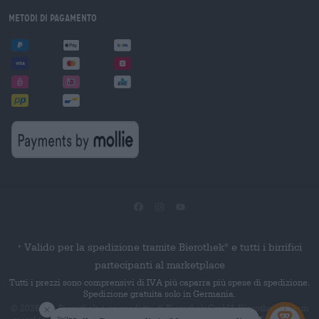
Metodi di pagamento
Valido per la spedizione tramite Bierothek
e tutti i birrifici
®
*
partecipanti al marketplace
Tutti i prezzi sono comprensivi di IVA più caparra più spese di spedizione.
Spedizione gratuita solo in Germania.
© 2026 Die Bierothek
è un prodotto di Bierothek GmbH. Bierothek
è un
®
®
marchio denominativo registrato di Bierothek Group GmbH. Tutti i diritti