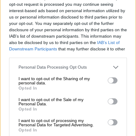
opt-out request is processed you may continue seeing
interest-based ads based on personal information utilized by
Birre belghe
us or personal information disclosed to third parties prior to
cuvée dry hopping
your opt-out. You may separately opt-out of the further
Dupont
disclosure of your personal information by third parties on the
€ 4,19
IAB’s list of downstream participants. This information may
also be disclosed by us to third parties on the
IAB’s List of
MEHRWEG
0,33 L Bottiglia - € 12,70 / LTR
Downstream Participants
that may further disclose it to other
third parties.
Esaurito
Personal Data Processing Opt Outs
I want to opt-out of the Sharing of my
personal data.
Opted In
I want to opt-out of the Sale of my
Personal Data.
Opted In
I want to opt-out of processing my
Personal Data for Targeted Advertising.
Opted In