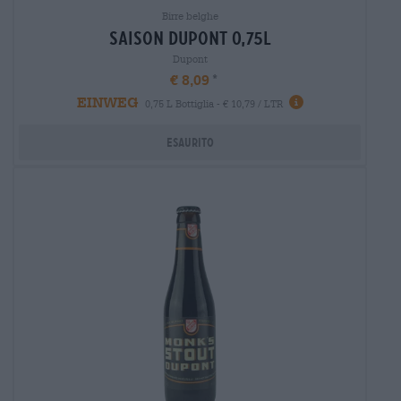
Birre belghe
saison dupont 0,75l
Dupont
€ 8,09
EINWEG
0,75 L Bottiglia - € 10,79 / LTR
Esaurito