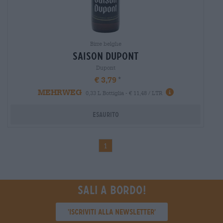
Birre belghe
saison dupont
Dupont
€ 3,79
MEHRWEG
0,33 L Bottiglia - € 11,48 / LTR
Esaurito
1
Sali a bordo!
'Iscriviti alla newsletter'