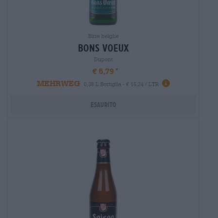
Birre belghe
bons voeux
Dupont
€ 5,79
MEHRWEG
0,38 L Bottiglia - € 15,24 / LTR
Esaurito