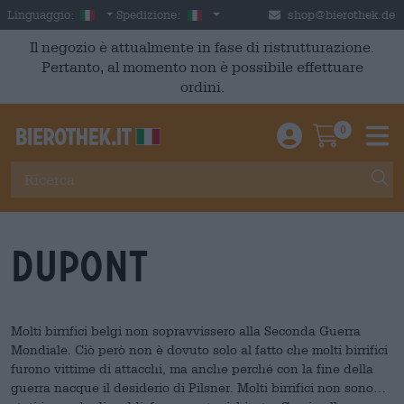
Skip to main content
Italian
Italia
Linguaggio:
Spedizione:
shop@bierothek.de
Il negozio è attualmente in fase di ristrutturazione.
Pertanto, al momento non è possibile effettuare
ordini.
0
Einloggen / An
Warenkor
M
Dupont
Molti birrifici belgi non sopravvissero alla Seconda Guerra
Mondiale. Ciò però non è dovuto solo al fatto che molti birrifici
furono vittime di attacchi, ma anche perché con la fine della
guerra nacque il desiderio di Pilsner. Molti birrifici non sono