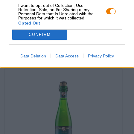
I want to opt-out of Collection, Use,
Retention, Sale, and/or Sharing of my
Personal Data that Is Unrelated with the
Purposes for which it was collected.
Birre belghe
Opted Out
saison dupont biologique
Dupont
CONFIRM
€ 4,09
MEHRWEG
0,33 L Bottiglia - € 12,39 / LTR
Data Deletion
Data Access
Privacy Policy
Esaurito