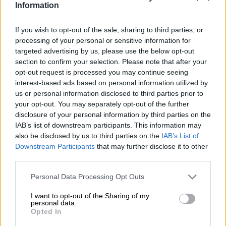
La Brasserie Dupont è un’istituzione belga ed è
Information
conosciuta ben oltre i confini del paese. La birra più
popolare di Dupont è la loro Saison.
If you wish to opt-out of the sale, sharing to third parties, or
processing of your personal or sensitive information for
Questa Saison belga non è solo una delle tante birre che
targeted advertising by us, please use the below opt-out
rientrano in questa categoria, ma la nonna di tutte le birre
section to confirm your selection. Please note that after your
Saison. La classica belga è considerata dagli esperti di
opt-out request is processed you may continue seeing
birra l’origine delle birre stagionali e fu prodotta per la
interest-based ads based on personal information utilized by
prima volta più di 175 anni fa.
us or personal information disclosed to third parties prior to
La Saison di Dupont si presenta nel bicchiere in un
your opt-out. You may separately opt-out of the further
allettante biondo ramato e ti tenta a prendere il primo
disclosure of your personal information by third parties on the
sorso con un meraviglioso profumo di erbe selvatiche
IAB’s list of downstream participants. This information may
speziate e limone piccante. Il drink iniziale rivela ciò che il
also be disclosed by us to third parties on the
IAB’s List of
profumo già prometteva: una miscela fine e piccante di
Downstream Participants
that may further disclose it to other
limone acido, erbe appena tagliate e malto morbido. Un
third parties.
tocco di pepe bianco e una sottile amarezza conferiscono
alla birra quel qualcosa in più e completano abilmente gli
Personal Data Processing Opt Outs
aromi. Il finale è delicatamente aspro e rimane a lungo
sulla lingua con amarezza secca.
I want to opt-out of the Sharing of my
personal data.
La Saison di Dupont continua a maturare in bottiglia dopo
Opted In
il completamento. I lieviti propri del birrificio esaltano il