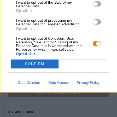
I want to opt-out of the Sale of my
gusto inconfondibile e garantiscono inoltre una lunga
Personal Data.
conservabilità.
Opted In
Tuttavia, crediamo che nessuno possa conservare a lungo
I want to opt-out of processing my
in cantina questa pregiata specialità di birra, la Saison di
Personal Data for Targeted Advertising.
Dupont è semplicemente troppo buona.
Opted In
I want to opt-out of Collection, Use,
Retention, Sale, and/or Sharing of my
Personal Data that Is Unrelated with the
CONSULENZA GRATUITA SULLA BIRRA
Purposes for which it was collected.
Opted Out
Hai domande su questa birra? Siamo qui per te.
shop@bierothek.de
CONFIRM
commercianti o ristoratori
Data Deletion
Data Access
Privacy Policy
Du willst größere Mengen günstiger einkaufen?
grosshandel@bierothek.de
Verifica in loco