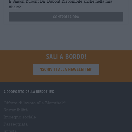
È Saison Dupont Da Dupont Disponibile anche nella mia
filiale?
Controlla ora
Sali a bordo!
'Iscriviti alla newsletter'
A proposito della Bierothek
Offerte di lavoro alla Bierothek
®
Sostenibilità
Impegno sociale
Passeggiata
Rivista