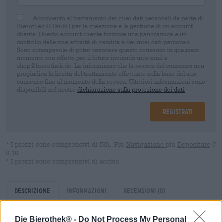
Acconsento al trattamento dei miei dati personali da parte di
Bierothek ® GmbH per la creazione e la gestione di un account
cliente. Questo account cliente fornisce una panoramica e un
controllo delle mie attività di vendita e dei miei dati personali.
Sono consapevole di poter revocare questo consenso in qualsiasi
momento con effetto per il futuro inviando un'e-mail a
shop@bierothek.de. La informiamo che la revoca del consenso non
pregiudica la liceità del trattamento effettuato sulla base del suo
consenso fino al momento della revoca. Ulteriori informazioni sono
disponibili nel nostro
dichiarazione sulla protezione dei dati
Registrati
* I prezzi sono comprensivi di IVA. Più
Navigazione
più
Depositare
€
0,10
* I prezzi sono comprensivi di accisa
Descrizione
Informazioni
Recensioni
(0)
Die Bierothek® -
Do Not Process My Personal