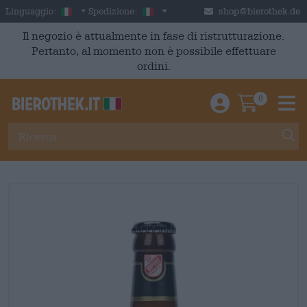
Skip to main content
Italian
Italia
Linguaggio:
Spedizione:
shop@bierothek.de
Il negozio è attualmente in fase di ristrutturazione.
Pertanto, al momento non è possibile effettuare
ordini.
0
Einloggen / An
Warenkor
M