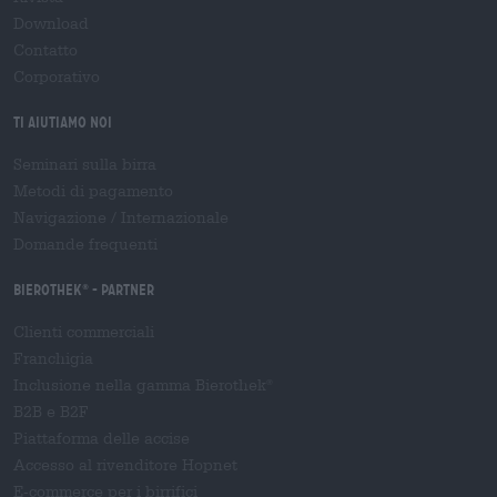
Download
Contatto
Corporativo
Ti aiutiamo noi
Seminari sulla birra
Metodi di pagamento
Navigazione
/
Internazionale
Domande frequenti
Bierothek
- Partner
®
Clienti commerciali
Franchigia
Inclusione nella gamma Bierothek
®
B2B e B2F
Piattaforma delle accise
Accesso al rivenditore Hopnet
E-commerce per i birrifici