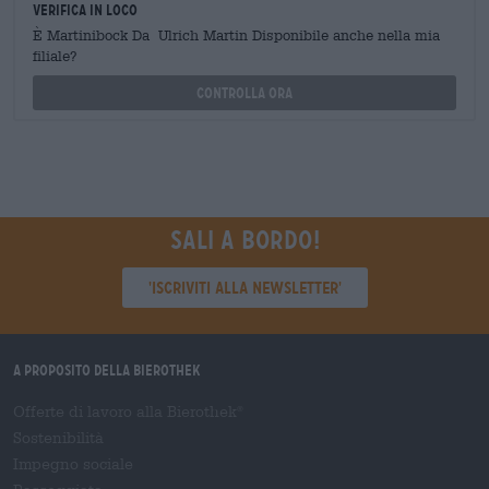
Verifica in loco
È Martinibock Da Ulrich Martin Disponibile anche nella mia
filiale?
Controlla ora
Sali a bordo!
'Iscriviti alla newsletter'
A proposito della Bierothek
Offerte di lavoro alla Bierothek
®
Sostenibilità
Impegno sociale