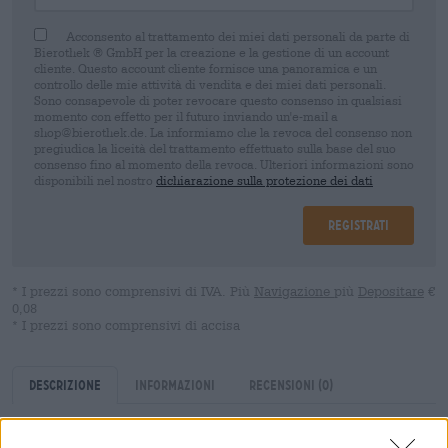
Acconsento al trattamento dei miei dati personali da parte di
Bierothek ® GmbH per la creazione e la gestione di un account
cliente. Questo account cliente fornisce una panoramica e un
controllo delle mie attività di vendita e dei miei dati personali.
Sono consapevole di poter revocare questo consenso in qualsiasi
momento con effetto per il futuro inviando un'e-mail a
shop@bierothek.de. La informiamo che la revoca del consenso non
pregiudica la liceità del trattamento effettuato sulla base del suo
consenso fino al momento della revoca. Ulteriori informazioni sono
disponibili nel nostro
dichiarazione sulla protezione dei dati
Registrati
* I prezzi sono comprensivi di IVA. Più
Navigazione
più
Depositare
€
0,08
* I prezzi sono comprensivi di accisa
Descrizione
Informazioni
Recensioni
(0)