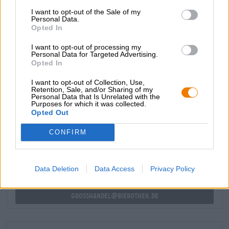
presenta in un brillante marrone castagna rosso rubino ed
I want to opt-out of the Sale of my
Personal Data.
è coronata da una buona quantità di schiuma color avorio.
Opted In
L'abbondanza di malto morbido è il filo conduttore del
piacere della birra e risveglia in noi l'attesa per la stagione
I want to opt-out of processing my
della birra Bock.
Personal Data for Targeted Advertising.
Opted In
I want to opt-out of Collection, Use,
Retention, Sale, and/or Sharing of my
Personal Data that Is Unrelated with the
Purposes for which it was collected.
CONSULENZA GRATUITA SULLA BIRRA
Opted Out
Hai domande su questa birra? Siamo qui per te.
shop@bierothek.de
CONFIRM
commercianti o ristoratori
Data Deletion
Data Access
Privacy Policy
Du willst größere Mengen günstiger einkaufen?
grosshandel@bierothek.de