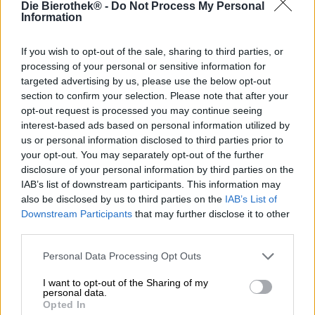
Die Bierothek® -
Do Not Process My Personal
Il giorno di San Martino è un giorno festivo di novembre
Information
che in molte regioni della Germania viene celebrato con
usanze molto particolari. Gli asili e le scuole elementari
organizzano sfilate con le lanterne e la sera attraversano
If you wish to opt-out of the sale, sharing to third parties, or
la città in cortei colorati. Nei ristoranti e nei pub della
processing of your personal or sensitive information for
Franconia si possono trovare le prime oche di San Martino
targeted advertising by us, please use the below opt-out
con verdure e canederli. In alcune località vengono accesi
section to confirm your selection. Please note that after your
anche i falò di San Martino e nelle roccaforti del carnevale
opt-out request is processed you may continue seeing
si apre la stagione del carnevale. Nel calendario
interest-based ads based on personal information utilized by
contadino l'11 novembre ha un significato completamente
us or personal information disclosed to third parties prior to
diverso: segnava la fine della campagna ed era l'ultimo
your opt-out. You may separately opt-out of the further
momento in cui il bestiame veniva portato nella stalla. Si
disclosure of your personal information by third parties on the
poté degustare il primo vino e gli furono rinnovati i
IAB’s list of downstream participants. This information may
contratti di locazione. Tradizionalmente l'inizio della metà
also be disclosed by us to third parties on the
IAB’s List of
più tranquilla dell'anno veniva festeggiato con una forte
Downstream Participants
that may further disclose it to other
birra Bock. Molti birrifici producevano Martininbock,
third parties.
alcuni lo fanno ancora oggi, anche se il giorno di San
Martino è oggi meno importante che in passato.
Personal Data Processing Opt Outs
Un classico Martini Bock proviene dal birrificio privato
I want to opt-out of the Sharing of my
Ulrich Martin. Questa prelibatezza stagionale porta in
personal data.
tavola un celebrativo 7,0% e delizia con un'oscura sinfonia
Opted In
di malti tostati. La birra bock in onore di San Martino si