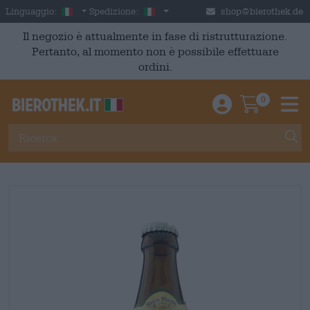
Skip to main content
Italian
Italia
Linguaggio:
Spedizione:
shop@bierothek.de
Il negozio è attualmente in fase di ristrutturazione.
Pertanto, al momento non è possibile effettuare
ordini.
0
Einloggen / An
Warenkor
M