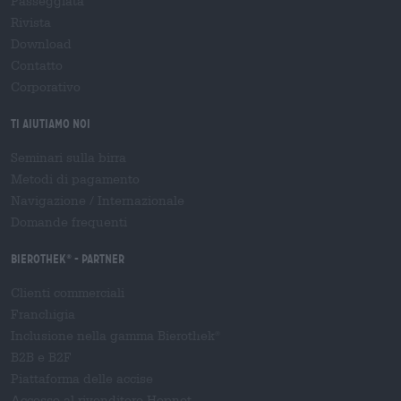
Passeggiata
Rivista
Download
Contatto
Corporativo
Ti aiutiamo noi
Seminari sulla birra
Metodi di pagamento
Navigazione
/
Internazionale
Domande frequenti
Bierothek
- Partner
®
Clienti commerciali
Franchigia
Inclusione nella gamma Bierothek
®
B2B e B2F
Piattaforma delle accise
Accesso al rivenditore Hopnet