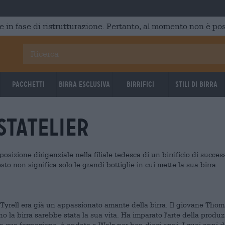
e in fase di ristrutturazione. Pertanto, al momento non è poss
Pacchetti
Birra Esclusiva
Birrifici
Stili di birra
tAtelier
sizione dirigenziale nella filiale tedesca di un birrificio di succes
o non significa solo le grandi bottiglie in cui mette la sua birra.
yrell era già un appassionato amante della birra. Il giovane Tho
o la birra sarebbe stata la sua vita. Ha imparato l'arte della produ
a sua formazione, è andato a Walz per ben dieci anni. I suoi anni d