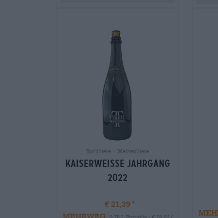
Bockbiere | Weizenbiere
Kaiserweisse Jahrgang
2022
€ 21,39
MEH
MEHRWEG
0,75 L Bottiglia - € 28,52 /