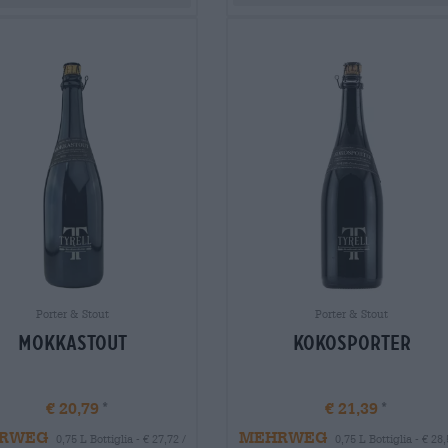
Porter & Stout
Porter & Stout
Mokkastout
Kokosporter
€ 20,79
€ 21,39
RWEG
MEHRWEG
0,75 L Bottiglia - € 27,72 /
0,75 L Bottiglia - € 28,