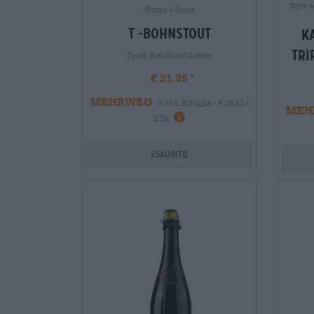
Birre a
Porter e Stout
t -bohnstout
k
tri
Tyrell BrauKunstAtelier
€ 21,39
MEHRWEG
0,75 L Bottiglia - € 28,52 /
MEH
LTR
Esaurito