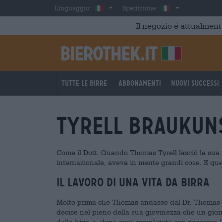
Skip to main content
Italian
Italia
Linguaggio:
Spedizione:
Il negozio è attualment
Tutte le birre
Abbonamenti
Nuovi successi
Tyrell BrauKuns
Come il Dott. Quando Thomas Tyrell lasciò la sua po
internazionale, aveva in mente grandi cose. E quest
Il lavoro di una vita da birra
Molto prima che Thomas andasse dal Dr. Thomas T
decise nel pieno della sua giovinezza che un giorn
della birra e, dopo aver completato con successo l