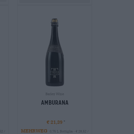
Barley Wine
Amburana
€ 21,39
MEHRWEG
52 /
0,75 L Bottiglia - € 28,52 /