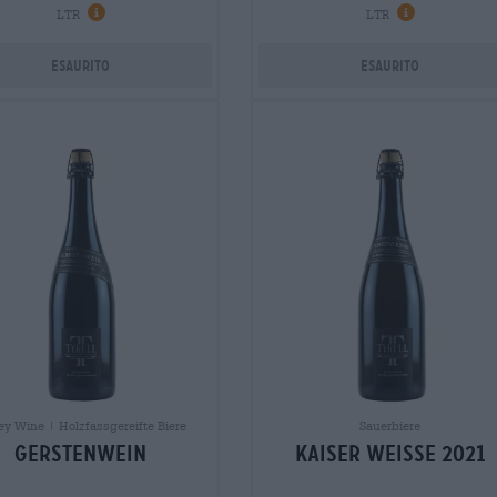
Informazioni
Informazi
LTR
LTR
Esaurito
Esaurito
ey Wine | Holzfassgereifte Biere
Sauerbiere
Gerstenwein
Kaiser Weisse 2021