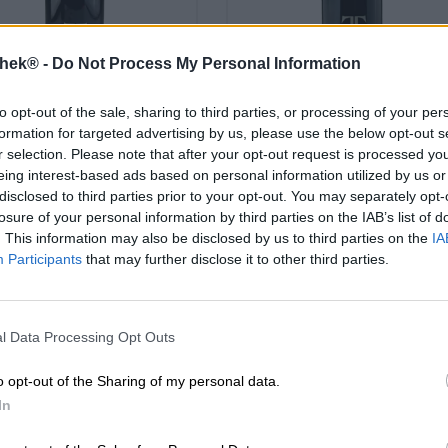
thek® -
Do Not Process My Personal Information
 e Stout | Birra Scura e Nera | Birra
Birre Bock | Altri stili | Birre invecchiat
to opt-out of the sale, sharing to third parties, or processing of your per
ali | Birre alla frutta, alle erbe e alle
botte | Birre acide
spezie
formation for targeted advertising by us, please use the below opt-out s
caramel cru
rtbitterstout 2024
r selection. Please note that after your opt-out request is processed y
Tyrell BrauKunstAtelier
eing interest-based ads based on personal information utilized by us or
Tyrell BrauKunstAtelier
€ 21,39
disclosed to third parties prior to your opt-out. You may separately opt-
€ 21,69
losure of your personal information by third parties on the IAB’s list of
MEHRWEG
RWEG
0,75 L Bottiglia - € 28,
0,75 L Bottiglia - € 28,92 /
. This information may also be disclosed by us to third parties on the
IA
LTR
LTR
Participants
that may further disclose it to other third parties.
Esaurito
Esaurito
l Data Processing Opt Outs
o opt-out of the Sharing of my personal data.
In