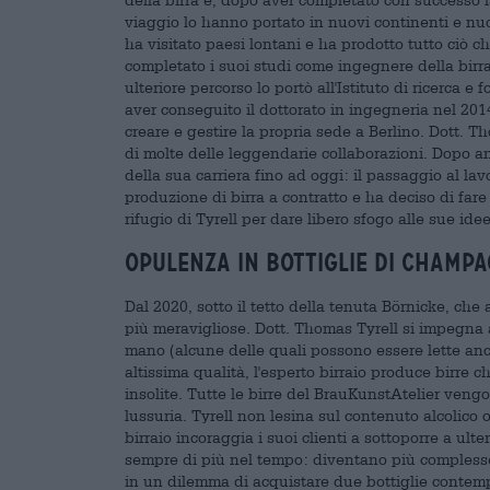
viaggio lo hanno portato in nuovi continenti e nuo
ha visitato paesi lontani e ha prodotto tutto ciò c
completato i suoi studi come ingegnere della birr
ulteriore percorso lo portò all'Istituto di ricerca e
aver conseguito il dottorato in ingegneria nel 201
creare e gestire la propria sede a Berlino. Dott. T
di molte delle leggendarie collaborazioni. Dopo an
della sua carriera fino ad oggi: il passaggio al la
produzione di birra a contratto e ha deciso di fare 
rifugio di Tyrell per dare libero sfogo alle sue ide
Opulenza in bottiglie di champ
Dal 2020, sotto il tetto della tenuta Börnicke, che
più meravigliose. Dott. Thomas Tyrell si impegna a
mano (alcune delle quali possono essere lette anche 
altissima qualità, l'esperto birraio produce birre 
insolite. Tutte le birre del BrauKunstAtelier vengo
lussuria. Tyrell non lesina sul contenuto alcolico 
birraio incoraggia i suoi clienti a sottoporre a ult
sempre di più nel tempo: diventano più complesse,
in un dilemma di acquistare due bottiglie contem