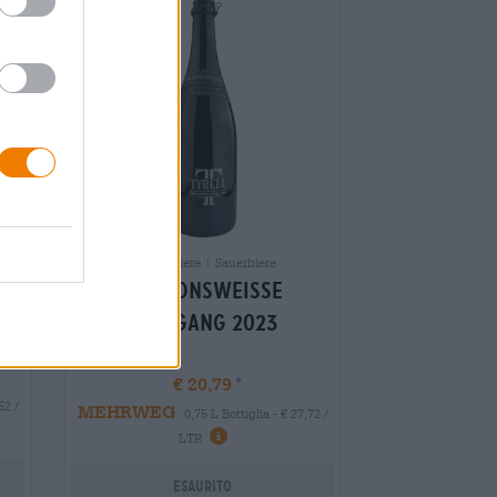
Weizenbiere | Sauerbiere
Passionsweisse
Jahrgang 2023
€ 20,79
52 /
MEHRWEG
0,75 L Bottiglia - € 27,72 /
oni
Informazioni
LTR
Esaurito