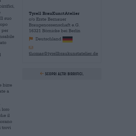
rrifici,
e
Tyrell BrauKunstAtelier
Il suo
c/o Erste Bernauer
Dopo
Braugenossenschaft e.G.
g per
16321 Börnicke bei Berlin
onsabile
Deutschland
tato
thomas@tyrellbraukunstatelier.de
l
Scopri altri birrifici.
e birre
ate a
i
 loro
he il
liorano
 trovi