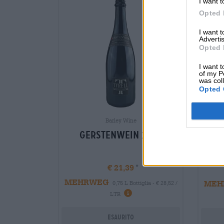
I want t
Opted 
I want 
Advertis
Opted 
I want t
of my P
was col
Opted 
Bockb
Barley Wine
Fru
Gerstenwein 2023
€ 21,39
MEHRWEG
MEH
0,75 L Bottiglia - € 28,52 /
Informazioni
LTR
Esaurito