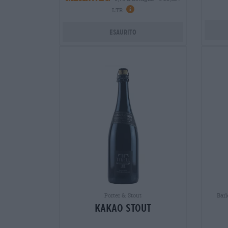
Informazioni
LTR
Esaurito
Porter & Stout
Barl
Kakao Stout