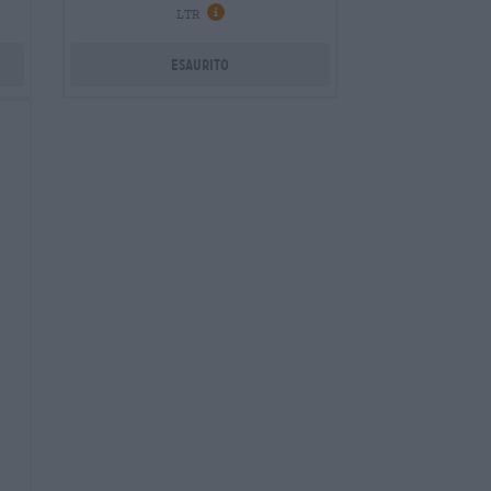
oni
Informazioni
LTR
Esaurito