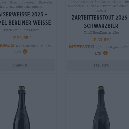
Porter e Stout | Birra Scura e Nera | Bi
cide | Birra multicereali | Birre alla
multicereali | Birre alla frutta, alle erbe e
frutta, alle erbe e alle spezie
spezie
aiserweisse 2025 -
zartbitterstout 2025 
pel berliner weisse
schwarzbier
Tyrell BrauKunstAtelier
Tyrell BrauKunstAtelier
€ 21,69
€ 21,69
RWEG
MEHRWEG
0,75 L Bottiglia - € 28,92 /
0,75 L Bottiglia - € 28,
LTR
LTR
Esaurito
Esaurito