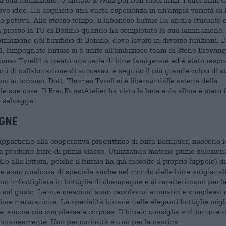
ve idee. Ha acquisito una vasta esperienza in un'ampia varietà di bi
he poteva. Allo stesso tempo, il laborioso birraio ha anche studiato 
a presso la TU di Berlino quando ha completato la sua laminazione. 
 formazione del birrificio di Berlino, dove lavorò in diverse funzioni. 
4, l'impegnato birraio si è unito all'ambizioso team di Stone Brewin
homas Tyrell ha creato una serie di birre famigerate ed è stato resp
ni di collaborazione di successo, è seguito il più grande colpo di s
voro autonomo. Dott. Thomas Tyrell si è liberato dalle catene della
le sue cose. Il BrauKunstAtelier ha visto la luce e da allora è stato i
e selvagge.
agne
 appartiene alla cooperativa produttrice di birra Bernauer, nascono l
 produrre birre di prima classe. Utilizzando materie prime selezion
alla lettera, poiché il birraio ha già raccolto il proprio luppolo) di
che sono qualcosa di speciale anche nel mondo delle birre artigianal
no imbottigliate in bottiglie di champagne e si caratterizzano per la
o sul gusto. Le sue creazioni sono capolavori aromatici e complessi c
eriore maturazione. Le specialità birrarie nelle eleganti bottiglie mig
 ancora più complesse e corpose. Il birraio consiglia a chiunque si
poraneamente. Uno per curiosità e uno per la cantina.