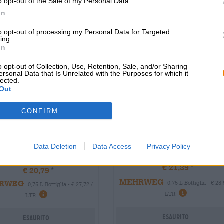
o opt-out of the Sale of my Personal Data.
In
to opt-out of processing my Personal Data for Targeted
ing.
In
o opt-out of Collection, Use, Retention, Sale, and/or Sharing
ersonal Data that Is Unrelated with the Purposes for which it
lected.
Out
CONFIRM
iere | Weizenbiere | Sauerbiere |
Bockbiere | Weizenbiere
cht-, Kräuter-, und Gewürzbiere
Kaiserweisse 2023
CassisWeisse
Data Deletion
Data Access
Privacy Policy
€ 21,39
€ 20,79
MEHRWEG
RWEG
0,75 L Bottiglia - € 28,
0,75 L Bottiglia - € 27,72 /
Informazi
Informazioni
LTR
LTR
Esaurito
Esaurito