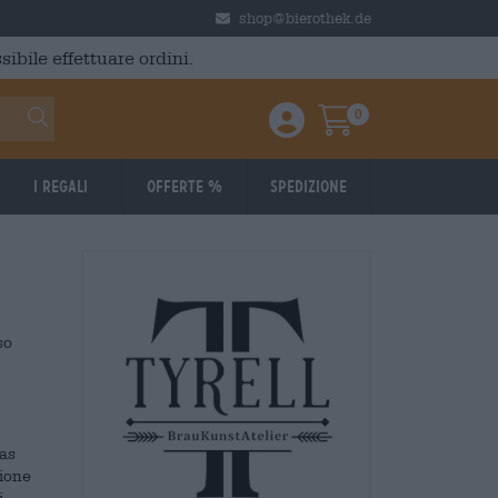
shop@bierothek.de
ibile effettuare ordini.
0
Einloggen / Anmelden
Warenkorb
I regali
Offerte %
Spedizione
so
mas
zione
i