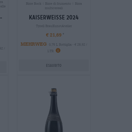
rra
Birre Bock | Birre di frumento | Birra
 alle
multicereali
kaiserweisse 2024
-
Tyrell BrauKunstAtelier
€ 21,69
MEHRWEG
0,75 L Bottiglia - € 28,92 /
92 /
LTR
Esaurito