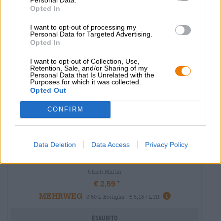
Opted In
I want to opt-out of processing my
Personal Data for Targeted Advertising.
Opted In
I want to opt-out of Collection, Use,
Retention, Sale, and/or Sharing of my
Personal Data that Is Unrelated with the
Purposes for which it was collected.
Opted Out
CONFIRM
Data Deletion
Data Access
Privacy Policy
Birra della Franconia
spezial
Ulrich Martin
€ 2,59
MEHRWEG
0,50 L Bottiglia - € 5,18 / LTR
Esaurito