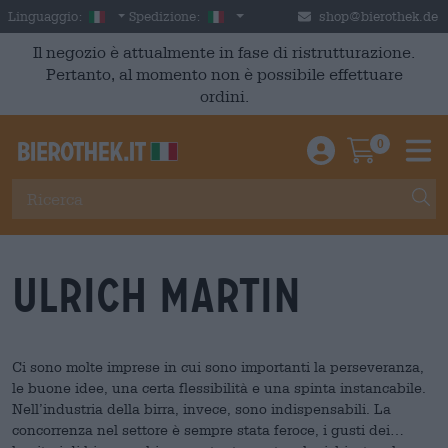
Skip to main content
Italian
Italia
Linguaggio:
Spedizione:
shop@bierothek.de
Il negozio è attualmente in fase di ristrutturazione.
Pertanto, al momento non è possibile effettuare
ordini.
0
Einloggen / An
Warenkor
M
Ulrich Martin
Ci sono molte imprese in cui sono importanti la perseveranza,
le buone idee, una certa flessibilità e una spinta instancabile.
Nell’industria della birra, invece, sono indispensabili. La
concorrenza nel settore è sempre stata feroce, i gusti dei