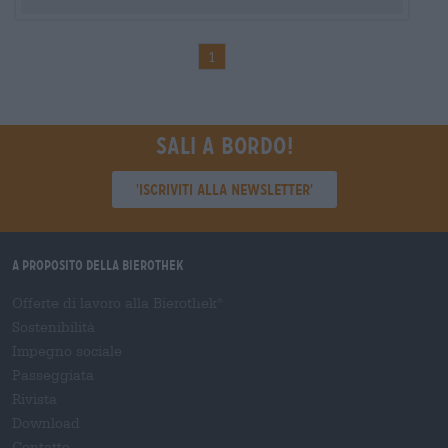
1
Sali a bordo!
'Iscriviti alla newsletter'
A proposito della Bierothek
Offerte di lavoro alla Bierothek
®
Sostenibilità
Impegno sociale
Passeggiata
Rivista
Download
Contatto