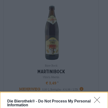
Birre Bock
martinibock
Ulrich Martin
€ 3,49
MEHRWEG
0,50 L Bottiglia - € 6,98 / LTR
Esaurito
Die Bierothek® -
Do Not Process My Personal
Information