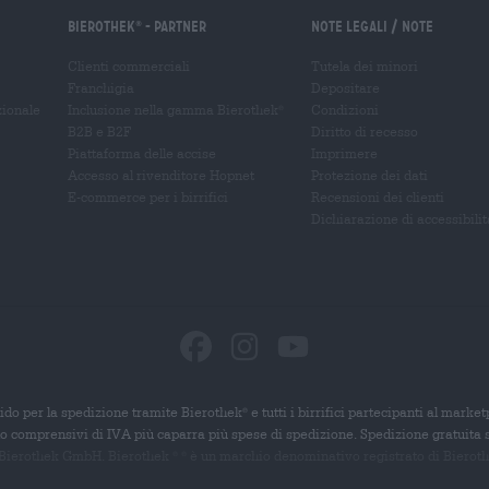
Bierothek
- Partner
Note legali / Note
®
Clienti commerciali
Tutela dei minori
Franchigia
Depositare
zionale
Inclusione nella gamma Bierothek
Condizioni
®
B2B e B2F
Diritto di recesso
Piattaforma delle accise
Imprimere
Accesso al rivenditore Hopnet
Protezione dei dati
E-commerce per i birrifici
Recensioni dei clienti
Dichiarazione di accessibilit
ido per la spedizione tramite Bierothek
e tutti i birrifici partecipanti al marke
®
ono comprensivi di IVA più caparra più spese di spedizione. Spedizione gratuita 
 Bierothek GmbH. Bierothek
è un
marchio denominativo registrato di Bierothek
®
®