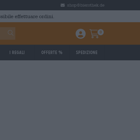
shop@bierothek.de
ibile effettuare ordini.
0
Einloggen / Anmelden
Warenkorb
I regali
Offerte %
Spedizione