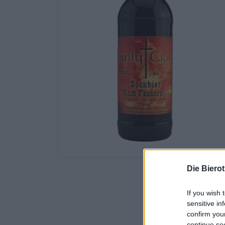
Die Biero
If you wish 
sensitive in
confirm you
continue se