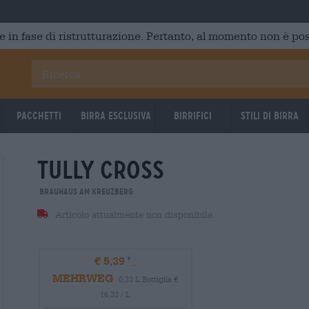
e in fase di ristrutturazione. Pertanto, al momento non è poss
Pacchetti
Birra Esclusiva
Birrifici
Stili di birra
tully cross
Brauhaus am Kreuzberg
Articolo attualmente non disponibile
€ 5,39
MEHRWEG
0,33 L Bottiglia €
16,33 / L