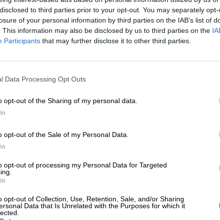
disclosed to third parties prior to your opt-out. You may separately opt-
losure of your personal information by third parties on the IAB’s list of
Descrizione
Informazioni
Recensioni
(0)
. This information may also be disclosed by us to third parties on the
IA
Participants
that may further disclose it to other third parties.
Tully Cross è un piccolo villaggio nel nord-ovest dell’Irl
mozzafiato con ampie spiagge, scogliere frastagliate e 
l Data Processing Opt Outs
settentrionale. Quando non trascorri il tuo tempo al mare
uno dei due pub per una pinta accogliente. Il Connemara
attira innumerevoli visitatori affamati di cozze, ma per il
o opt-out of the Sharing of my personal data.
In
Non siamo mai stati a Tully Cross, ma ci piace bere la bi
invecchiato in botte non proviene affatto dalla tempestos
o opt-out of the Sale of my Personal Data.
Brauhaus am Kreuzberg ha un debole per l’Irlanda e ha
In
di ispirazione irlandese.
to opt-out of processing my Personal Data for Targeted
Tully Cross è uno di questi e, oltre allo stile irlandese,
ing.
alcolica dell’11,0% e un scintillante oro ramato rosso rub
In
profumo del pane appena sfornato con sentori di vanigli
riempie il tuo naso. L’assaggio iniziale va nella stessa d
o opt-out of Collection, Use, Retention, Sale, and/or Sharing
corposi, miele cremoso, toffee, lievito speziato, legno, fr
ersonal Data that Is Unrelated with the Purposes for which it
lected.