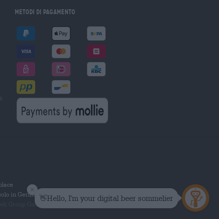
Metodi di pagamento
à
tplace
solo in Germania.
 Group GmbH. Tutti i diritti riservati.