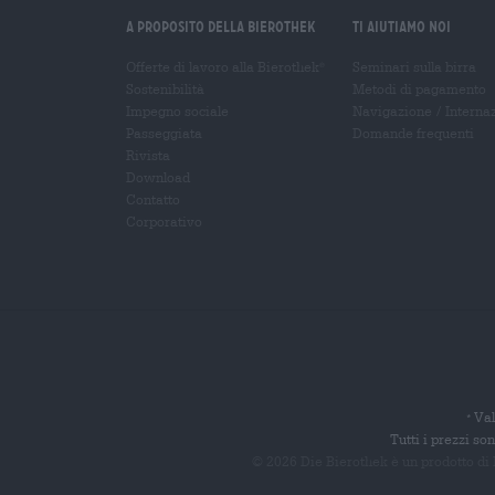
A proposito della Bierothek
Ti aiutiamo noi
Offerte di lavoro alla Bierothek
Seminari sulla birra
®
Sostenibilità
Metodi di pagamento
Impegno sociale
Navigazione
/
Interna
Passeggiata
Domande frequenti
Rivista
Download
Contatto
Corporativo
Val
*
Tutti i prezzi s
© 2026 Die Bierothek
è un prodotto di