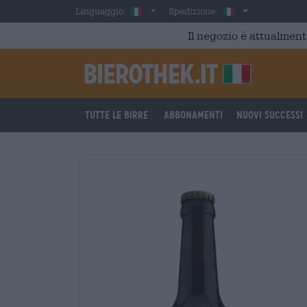
Skip to main content
Italian
Italia
Linguaggio:
Spedizione:
Il negozio è attualment
Tutte le birre
Abbonamenti
Nuovi successi