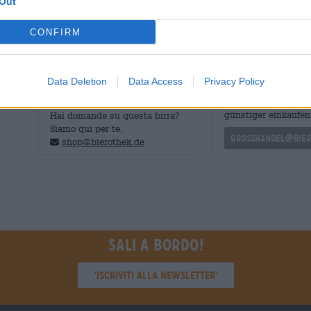
Out
Sláinte!
CONFIRM
Data Deletion
Data Access
Privacy Policy
CONSULENZA GRATUITA SULLA
commercianti o rist
BIRRA
Du willst größere 
günstiger einkaufen
Hai domande su questa birra?
Siamo qui per te.
grosshandel@bier
shop@bierothek.de
Sali a bordo!
'Iscriviti alla newsletter'