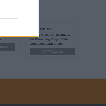
oratori
Verifica in loco
Mengen
È Tully Cross Da Brauhaus
?
am Kreuzberg Disponibile
anche nella mia filiale?
othek.de
Controlla ora