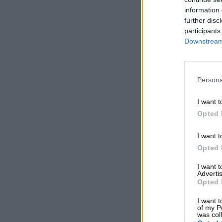
information 
further disc
participants
Downstream 
Persona
I want t
Opted 
I want t
Opted 
I want 
Advertis
Opted 
I want t
of my P
was col