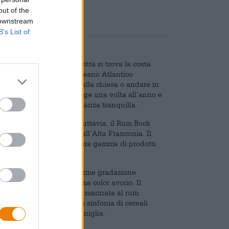
out of the
 downstream
B’s List of
anda. Non lontano dalla città si trova la costa
le acque selvagge dell’Oceano Atlantico
, puoi dare un’occhiata alla chiesa o andare in
 Mussel Festival si svolge una volta all’anno e
 resto qui la vita è abbastanza tranquilla.
rra con lo stesso nome. Tuttavia, il Rum Bock
a costa irlandese, ma dall’Alta Franconia. Il
 nella sua gamma un’intera gamma di prodotti
 porta nel bicchiere un’enorme gradazione
ino con un velo di schiuma color avorio. Il
a, malto tostato e uvetta marinata al rum
irezione e ci presenta una sinfonia di cereali
utta candita e rum alla vaniglia.