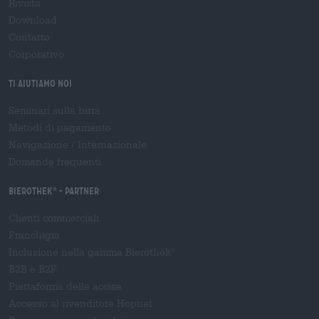
Rivista
Download
Contatto
Corporativo
Ti aiutiamo noi
Seminari sulla birra
Metodi di pagamento
Navigazione
/
Internazionale
Domande frequenti
Bierothek
- Partner
®
Clienti commerciali
Franchigia
Inclusione nella gamma Bierothek
®
B2B e B2F
Piattaforma delle accise
Accesso al rivenditore Hopnet