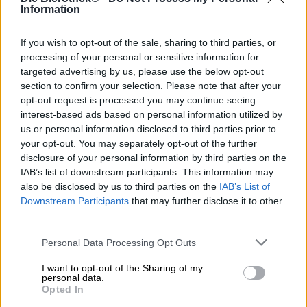
passo con i tempi. I produttori di birra devono sapere cosa
Information
sta succedendo attualmente nel panorama della birra e di
cosa hanno sete gli amanti della birra nel mondo. Certo, la
If you wish to opt-out of the sale, sharing to third parties, or
maggior parte dei birrifici ha il proprio stile, ma non può
processing of your personal or sensitive information for
sfuggire del tutto ai dettami delle tendenze. Almeno non
targeted advertising by us, please use the below opt-out
se vogliono rimanere rilevanti e avere successo.
section to confirm your selection. Please note that after your
opt-out request is processed you may continue seeing
Con la sua ultima creazione, Born To Be Free, Orca Brau ci
interest-based ads based on personal information utilized by
mostra che è possibile raggiungere l’equilibrio tra la
propria firma e una birra alla moda. Dopo una lunga
us or personal information disclosed to third parties prior to
riflessione, Felix vom Endt e il suo team hanno ceduto alle
your opt-out. You may separately opt-out of the further
pressioni degli appassionati di birra e hanno aggiunto al
disclosure of your personal information by third parties on the
loro assortimento una versione analcolica. Per rimanere
IAB’s list of downstream participants. This information may
fedeli a se stessi, però, non hanno creato una birra priva
also be disclosed by us to third parties on the
IAB’s List of
di carattere, senza fronzoli e senza rivoluzioni, ma hanno
Downstream Participants
that may further disclose it to other
sviluppato insieme alla Freigeist Bierkultur una birra
third parties.
chiara bevibile con una gradazione alcolica inferiore allo
0,5%. La birra veniva prodotta nel birrificio Vormann di
Personal Data Processing Opt Outs
Hagen e, una volta pronta, veniva mescolata con una
limonata piccante.
I want to opt-out of the Sharing of my
personal data.
Opted In
Il Radler analcolico della collaborazione colpisce per
l’acidità fruttata, la freschezza del limone e l’acidità