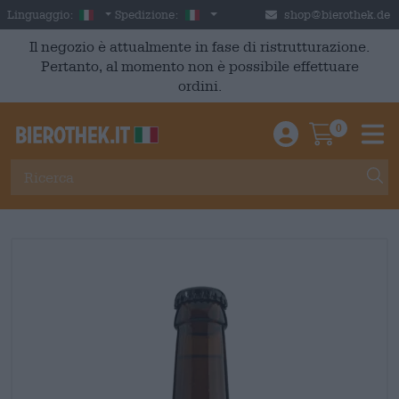
Skip to main content
Italian
Italia
Linguaggio:
Spedizione:
shop@bierothek.de
Il negozio è attualmente in fase di ristrutturazione.
Pertanto, al momento non è possibile effettuare
ordini.
0
Einloggen / An
Warenkor
M