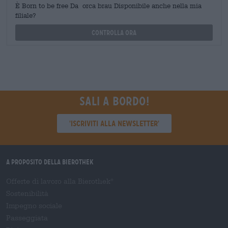
È Born to be free Da orca brau Disponibile anche nella mia
filiale?
Controlla ora
Sali a bordo!
'Iscriviti alla newsletter'
A proposito della Bierothek
Offerte di lavoro alla Bierothek
®
Sostenibilità
Impegno sociale
Passeggiata