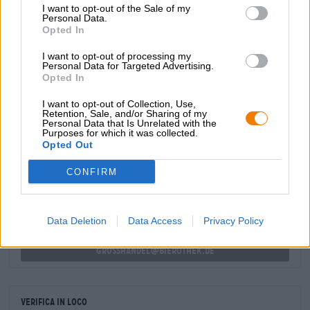
I want to opt-out of the Sale of my
luppolata e fa a meno della dolcezza appiccicosa familiare
Personal Data.
a molti Radler. I birrai chiamano affettuosamente il loro
Opted In
lavoro “limonata alla birra” e la gustano con ghiaccio
nelle giornate soleggiate.
I want to opt-out of processing my
Personal Data for Targeted Advertising.
Opted In
I want to opt-out of Collection, Use,
Retention, Sale, and/or Sharing of my
Personal Data that Is Unrelated with the
Purposes for which it was collected.
CONSULENZA GRATUITA SULLA BIRRA
Opted Out
Hai domande su questa birra? Siamo qui per te.
shop@bierothek.de
CONFIRM
commercianti o ristoratori
Data Deletion
Data Access
Privacy Policy
Du willst größere Mengen günstiger einkaufen?
grosshandel@bierothek.de
Verifica in loco