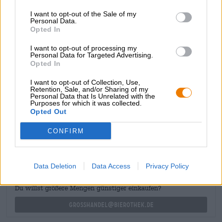
di miele di bosco speziato e sentori floreali, arricchendo il
gioco degli aromi con una dolcezza meravigliosa e
I want to opt-out of the Sale of my
Personal Data.
un’eleganza leggera come una piuma. Il malto completa il
Opted In
gusto con note di pane appena sfornato. Il coronamento
del piacere della birra è luppolato e delizia con
I want to opt-out of processing my
un’amarezza ben bilanciata.
Personal Data for Targeted Advertising.
Opted In
La Citra Helle del birrificio Welde è una birra estiva con
un tocco moderno e un ottimo fattore rinfrescante.
I want to opt-out of Collection, Use,
Retention, Sale, and/or Sharing of my
Personal Data that Is Unrelated with the
Purposes for which it was collected.
Opted Out
CONSULENZA GRATUITA SULLA BIRRA
CONFIRM
Hai domande su questa birra? Siamo qui per te.
shop@bierothek.de
Data Deletion
Data Access
Privacy Policy
commercianti o ristoratori
Du willst größere Mengen günstiger einkaufen?
grosshandel@bierothek.de