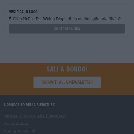
Verifica in loco
È Citra Helles Da Welde Disponibile anche nella mia filiale?
Controlla ora
Sali a bordo!
'Iscriviti alla newsletter'
A proposito della Bierothek
Offerte di lavoro alla Bierothek
®
Sostenibilità
Impegno sociale