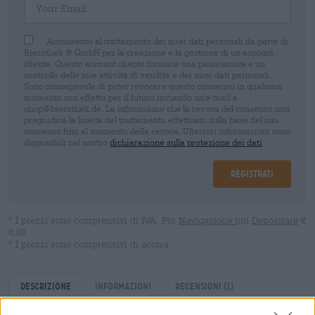
Acconsento al trattamento dei miei dati personali da parte di
Bierothek ® GmbH per la creazione e la gestione di un account
cliente. Questo account cliente fornisce una panoramica e un
controllo delle mie attività di vendita e dei miei dati personali.
Sono consapevole di poter revocare questo consenso in qualsiasi
momento con effetto per il futuro inviando un'e-mail a
shop@bierothek.de. La informiamo che la revoca del consenso non
pregiudica la liceità del trattamento effettuato sulla base del suo
consenso fino al momento della revoca. Ulteriori informazioni sono
disponibili nel nostro
dichiarazione sulla protezione dei dati
Registrati
* I prezzi sono comprensivi di IVA. Più
Navigazione
più
Depositare
€
0,08
* I prezzi sono comprensivi di accisa
Descrizione
Informazioni
Recensioni
(1)