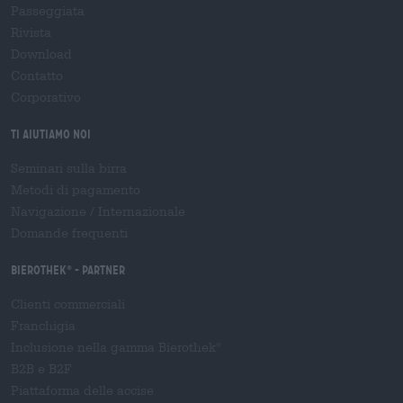
Passeggiata
Rivista
Download
Contatto
Corporativo
Ti aiutiamo noi
Seminari sulla birra
Metodi di pagamento
Navigazione
/
Internazionale
Domande frequenti
Bierothek
- Partner
®
Clienti commerciali
Franchigia
Inclusione nella gamma Bierothek
®
B2B e B2F
Piattaforma delle accise