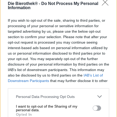
Die Bierothek® -
Do Not Process My Personal
Information
Il birrificio Welde lavora alla continua ricerca
dell’innovazione, per questo la birra chiara
dell’assortimento del birrificio Baden non è un semplice
If you wish to opt-out of the sale, sharing to third parties, or
classico, ma un’interpretazione giovane e fresca della
processing of your personal or sensitive information for
birra tradizionale.
targeted advertising by us, please use the below opt-out
section to confirm your selection. Please note that after your
Per dare la propria impronta alla birra leggera con i piedi
opt-out request is processed you may continue seeing
per terra, i birrai di Welde hanno deciso di riempire la
interest-based ads based on personal information utilized by
birra chiara con la varietà di luppolo Citra dall’aroma
us or personal information disclosed to third parties prior to
intenso. La luppolatura a freddo con luppoli noti per il
your opt-out. You may separately opt-out of the further
loro carattere fruttato e agrumato garantisce un gusto
disclosure of your personal information by third parties on the
incomparabilmente fresco e un massimo di note di limone
IAB’s list of downstream participants. This information may
con moderata amarezza.
also be disclosed by us to third parties on the
IAB’s List of
Downstream Participants
that may further disclose it to other
Weldes Citra Helles si presenta nel bicchiere in una
third parties.
tonalità miele rosso ruggine ed è decorato con una corona
stabile di schiuma profumata. Lo splendore bianco ti
Personal Data Processing Opt Outs
invita a provarlo con un profumo fine di limone, erba
appena falciata e luppolo floreale. La bevanda iniziale
I want to opt-out of the Sharing of my
affascina i sensi con l’aroma di limoni baciati dal sole e
personal data.
lime piccanti. A poco a poco si aggiungono morbide note
Opted In