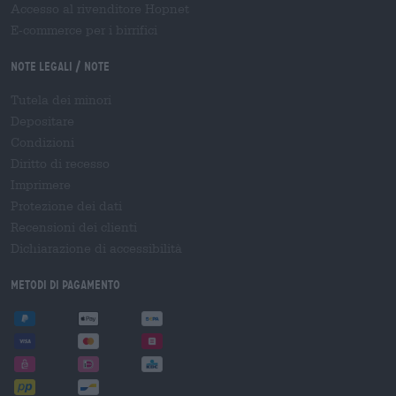
Accesso al rivenditore Hopnet
E-commerce per i birrifici
Note legali / Note
Tutela dei minori
Depositare
Condizioni
Diritto di recesso
Imprimere
Protezione dei dati
Recensioni dei clienti
Dichiarazione di accessibilità
Metodi di pagamento