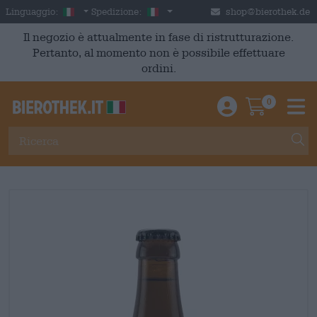
Skip to main content
Italian
Italia
Linguaggio:
Spedizione:
shop@bierothek.de
Il negozio è attualmente in fase di ristrutturazione.
Pertanto, al momento non è possibile effettuare
ordini.
0
Einloggen / An
Warenkor
M