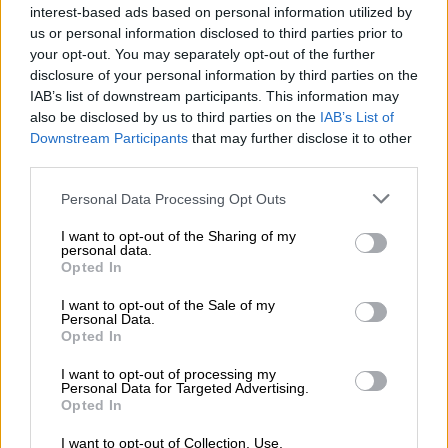
interest-based ads based on personal information utilized by
Lager tedesche
us or personal information disclosed to third parties prior to
oktoberfestbier
your opt-out. You may separately opt-out of the further
disclosure of your personal information by third parties on the
Hofbräu München
IAB’s list of downstream participants. This information may
€ 2,89
also be disclosed by us to third parties on the
IAB’s List of
MEHRWEG
0,50 L Bottiglia - € 5,78 / LTR
Downstream Participants
that may further disclose it to other
third parties.
Esaurito
Personal Data Processing Opt Outs
I want to opt-out of the Sharing of my
personal data.
Opted In
I want to opt-out of the Sale of my
Personal Data.
Opted In
I want to opt-out of processing my
Personal Data for Targeted Advertising.
Opted In
I want to opt-out of Collection, Use,