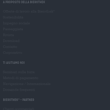
A proposito della Bierothek
Offerte di lavoro alla Bierothek
®
Sostenibilità
Impegno sociale
Passeggiata
Rivista
Download
Contatto
Corporativo
Ti aiutiamo noi
Seminari sulla birra
Metodi di pagamento
Navigazione
/
Internazionale
Domande frequenti
Bierothek
- Partner
®
Clienti commerciali