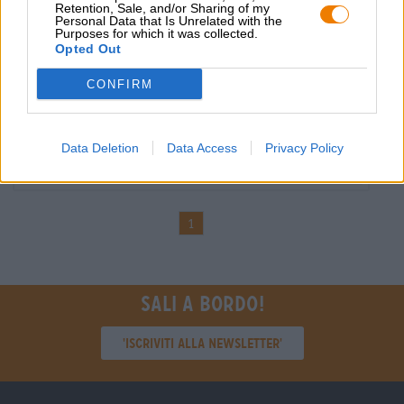
Retention, Sale, and/or Sharing of my
Personal Data that Is Unrelated with the
Purposes for which it was collected.
Lager tedesche | Birra Scura e Nera
Opted Out
hofbräu winterzwickl
Hofbräu München
CONFIRM
€ 3,19
MEHRWEG
0,50 L Bottiglia - € 6,38 / LTR
Data Deletion
Data Access
Privacy Policy
Esaurito
1
Sali a bordo!
'Iscriviti alla newsletter'