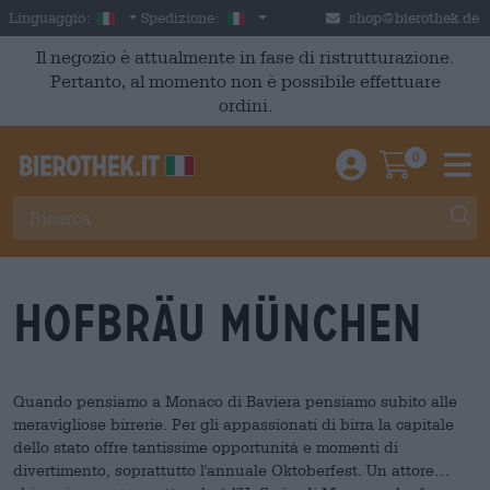
Skip to main content
Italian
Italia
Linguaggio:
Spedizione:
shop@bierothek.de
Il negozio è attualmente in fase di ristrutturazione.
Pertanto, al momento non è possibile effettuare
ordini.
0
Einloggen / An
Warenkor
M
Hofbräu München
Quando pensiamo a Monaco di Baviera pensiamo subito alle
meravigliose birrerie. Per gli appassionati di birra la capitale
dello stato offre tantissime opportunità e momenti di
divertimento, soprattutto l'annuale Oktoberfest. Un attore