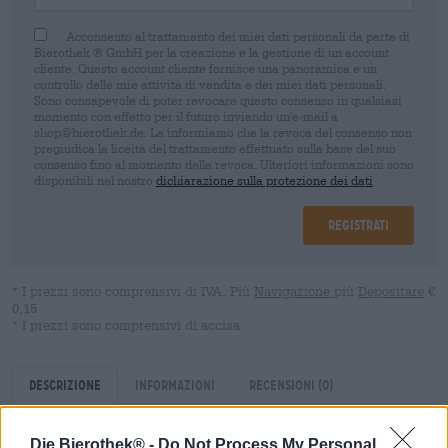
Acconsento al trattamento dei miei dati personali da parte di
Bierothek ® GmbH per la creazione e la gestione di un account
cliente. Questo account cliente fornisce una panoramica e un
controllo delle mie attività di vendita e dei miei dati personali.
Sono consapevole di poter revocare questo consenso in qualsiasi
momento con effetto per il futuro inviando un'e-mail a
shop@bierothek.de. La informiamo che la revoca del consenso non
pregiudica la liceità del trattamento effettuato sulla base del suo
consenso fino al momento della revoca. Ulteriori informazioni sono
disponibili nel nostro
dichiarazione sulla protezione dei dati
Registrati
* I prezzi sono comprensivi di IVA. Più
Navigazione
più
Depositare
€
0,15
* I prezzi sono comprensivi di accisa
Descrizione
Informazioni
Recensioni
(0)
Die Bierothek® -
Do Not Process My Personal