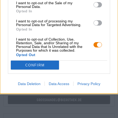
I want to opt-out of the Sale of my
concorsi ed è popolare anche al di fuori delle tipiche
Personal Data.
regioni tedesche dell’Altbier.
Opted In
Dedizione, passione e attenzione ai dettagli ripagano: qui
I want to opt-out of processing my
puoi vederlo e assaggiarlo!
Personal Data for Targeted Advertising.
Opted In
I want to opt-out of Collection, Use,
Retention, Sale, and/or Sharing of my
Personal Data that Is Unrelated with the
Purposes for which it was collected.
Opted Out
CONSULENZA GRATUITA SULLA BIRRA
Hai domande su questa birra? Siamo qui per te.
CONFIRM
shop@bierothek.de
Data Deletion
Data Access
Privacy Policy
commercianti o ristoratori
Du willst größere Mengen günstiger einkaufen?
grosshandel@bierothek.de