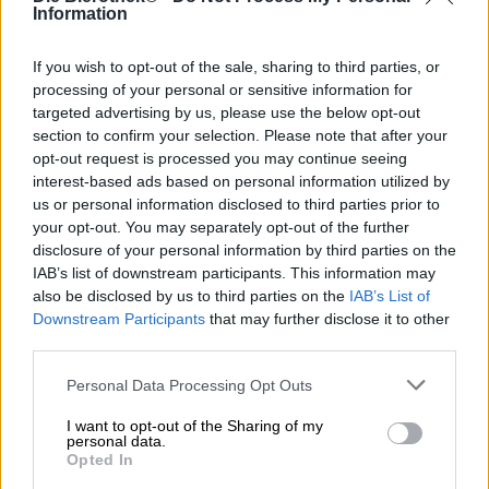
Secondo le proprie informazioni, il birrificio Bolten è il più
Information
antico birrificio Altbier della Germania. Con una storia del
birrificio che dura da oltre 750 anni, non dubitiamo della
If you wish to opt-out of the sale, sharing to third parties, or
plausibilità di questa affermazione. Altbier è stata fin
processing of your personal or sensitive information for
dall’inizio il fulcro del lavoro quotidiano al Kraushof di
targeted advertising by us, please use the below opt-out
Korschenbroich e lo è ancora oggi. La Bolten’s Classic Alt
section to confirm your selection. Please note that after your
viene prodotta utilizzando una ricetta tramandata di
opt-out request is processed you may continue seeing
generazione in generazione ed è la birra che assomiglia di
interest-based ads based on personal information utilized by
più alle birre degli inizi medievali del birrificio. A
us or personal information disclosed to third parties prior to
differenza di molti concorrenti, Bolten non utilizza
your opt-out. You may separately opt-out of the further
coloranti per ottenere il tono marrone intenso di un
contralto classico. Viene invece utilizzata una sofisticata
disclosure of your personal information by third parties on the
miscela di diversi malti speciali. La miscela di malto è
IAB’s list of downstream participants. This information may
completata da due tipi di luppolo, che bilanciano il
also be disclosed by us to third parties on the
IAB’s List of
robusto carattere di base e completano la gustosa
Downstream Participants
that may further disclose it to other
dolcezza del grano con un tocco di freschezza e una
third parties.
sottile amarezza. I nostri ceppi di lievito sono responsabili
della delicata gradazione alcolica del 4,9%.
Personal Data Processing Opt Outs
Boltens Alt è un rappresentante tradizionale nel suo
I want to opt-out of the Sharing of my
personal data.
genere, che è stato catapultato nel presente attraverso
Opted In
un’attenta hopping. Grazie al suo gusto vario, complesso
e armonioso, il classico è stato premiato in rinomati