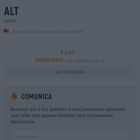
alt
Bolten
Articolo attualmente non disponibile
€ 3,09
MEHRWEG
0,33 L Bottiglia € 8,91 / L
Non disponibile
Comunica
Inserisci qui il tuo indirizzo e-mail per essere informato
una volta non appena l'articolo sarà nuovamente
disponibile.
Your Email