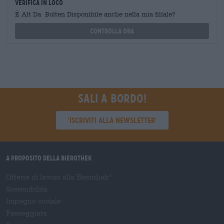
Verifica in loco
È Alt Da Bolten Disponibile anche nella mia filiale?
Controlla ora
Sali a bordo!
'Iscriviti alla newsletter'
A proposito della Bierothek
Offerte di lavoro alla Bierothek
®
Sostenibilità
Impegno sociale
Passeggiata