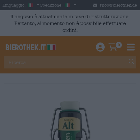
Skip to main content
Italian
Italia
Linguaggio:
Spedizione:
shop@bierothek.de
Il negozio è attualmente in fase di ristrutturazione.
Pertanto, al momento non è possibile effettuare
ordini.
0
Einloggen / An
Warenkor
M