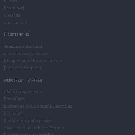
Rivista
Download
Contatto
Corporativo
Ti aiutiamo noi
Seminari sulla birra
Metodi di pagamento
Navigazione
/
Internazionale
Domande frequenti
Bierothek
- Partner
®
Clienti commerciali
Franchigia
Inclusione nella gamma Bierothek
®
B2B e B2F
Piattaforma delle accise
Accesso al rivenditore Hopnet