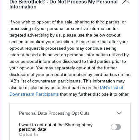
Die Bierothek® -
Do Not Process My Personal
l'atteggiamento nei confronti della vita del birrificio
Information
isolano: gli abitanti di Rügen godono dei vantaggi della
vita isolana e, dopo il lavoro, prendono la tavola da surf o
If you wish to opt-out of the sale, sharing to third parties, or
si tuffano nelle fresche acque per nuotare qualche vasca.
processing of your personal or sensitive information for
La sabbia soffice invita a fare un picnic al tramonto e una
birra perfetta dopo l'onda perfetta è Sun-Wave Beach.
targeted advertising by us, please use the below opt-out
section to confirm your selection. Please note that after your
La seconda Natural Cocktail Fruit Beer della gamma
opt-out request is processed you may continue seeing
incanta con un mondo di aromi di ribes e ibisco. La
interest-based ads based on personal information utilized by
composizione floreale e fruttato-aspra è supportata da
us or personal information disclosed to third parties prior to
arancia amara, rosa canina, bacche di sambuco e limone.
your opt-out. You may separately opt-out of the further
disclosure of your personal information by third parties on the
Il piacere della birra rosso porpora è coronato da una
IAB’s list of downstream participants. This information may
manciata di schiuma rosa e odori di ribes nero e bacche di
also be disclosed by us to third parties on the
IAB’s List of
sambuco appena raccolti, ibisco in fiore rigoglioso e polpa
Downstream Participants
that may further disclose it to other
di miele. Il gusto iniziale è dominato da potenti note di
third parties.
cassis: i piccoli frutti conferiscono un'acidità frizzante e
intensi aromi fruttati. La delizia ai frutti di bosco è
Personal Data Processing Opt Outs
accompagnata da note di sambuco, rosa canina e
rabarbaro, e un tocco di yogurt naturale completa la
I want to opt-out of the Sharing of my
varietà estiva. Un finale secco, acido e croccante corona il
personal data.
piacere della birra.
Opted In