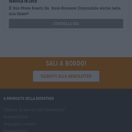
Verifica in loco
È Sun-Wave Beach Da Insel-Brauerei Disponibile anche nella
mia filiale?
Controlla ora
Sali a bordo!
'Iscriviti alla newsletter'
A proposito della Bierothek
Offerte di lavoro alla Bierothek
®
Sostenibilità
Impegno sociale
Passeggiata