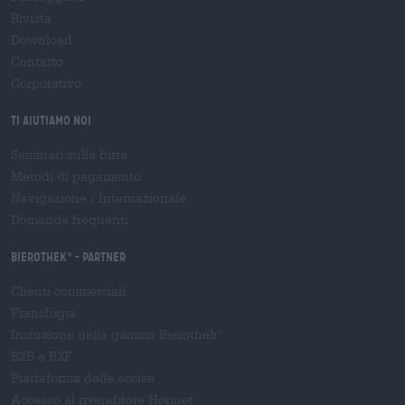
Rivista
Download
Contatto
Corporativo
Ti aiutiamo noi
Seminari sulla birra
Metodi di pagamento
Navigazione
/
Internazionale
Domande frequenti
Bierothek
- Partner
®
Clienti commerciali
Franchigia
Inclusione nella gamma Bierothek
®
B2B e B2F
Piattaforma delle accise
Accesso al rivenditore Hopnet