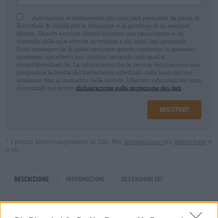
Acconsento al trattamento dei miei dati personali da parte di
Bierothek ® GmbH per la creazione e la gestione di un account
cliente. Questo account cliente fornisce una panoramica e un
controllo delle mie attività di vendita e dei miei dati personali.
Sono consapevole di poter revocare questo consenso in qualsiasi
momento con effetto per il futuro inviando un'e-mail a
shop@bierothek.de. La informiamo che la revoca del consenso non
pregiudica la liceità del trattamento effettuato sulla base del suo
consenso fino al momento della revoca. Ulteriori informazioni sono
disponibili nel nostro
dichiarazione sulla protezione dei dati
Registrati
* I prezzi sono comprensivi di IVA. Più
Navigazione
più
Depositare
€
0,08
Descrizione
Informazioni
Recensioni
(0)
Sun-Wave è una birra che cattura meravigliosamente