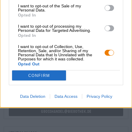
Se la vostra vita quotidiana minaccia di sopraffarvi e avete
I want to opt-out of the Sale of my
urgentemente bisogno di una breve vacanza, vi
Personal Data.
Opted In
consigliamo questa bevanda leggera. Sun-Wave Beach
laverà via le tue preoccupazioni per un momento
I want to opt-out of processing my
meraviglioso e ti immergerà nell'atmosfera dell'isola!
Personal Data for Targeted Advertising.
Opted In
I want to opt-out of Collection, Use,
Retention, Sale, and/or Sharing of my
Personal Data that Is Unrelated with the
Purposes for which it was collected.
CONSULENZA GRATUITA SULLA BIRRA
Opted Out
Hai domande su questa birra? Siamo qui per te.
shop@bierothek.de
CONFIRM
commercianti o ristoratori
Data Deletion
Data Access
Privacy Policy
Du willst größere Mengen günstiger einkaufen?
grosshandel@bierothek.de