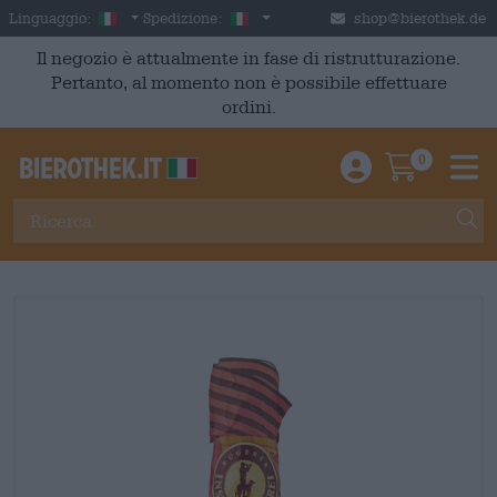
Skip to main content
Italian
Italia
Linguaggio:
Spedizione:
shop@bierothek.de
Il negozio è attualmente in fase di ristrutturazione.
Pertanto, al momento non è possibile effettuare
ordini.
0
Einloggen / An
Warenkor
M