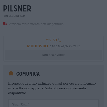
Pilsner
Brauerei Kaiser
Articolo attualmente non disponibile
€ 2,59
MEHRWEG
0,50 L Bottiglia € 4,74 / L
Non disponibile
Comunica
Inserisci qui il tuo indirizzo e-mail per essere informato
una volta non appena l'articolo sarà nuovamente
disponibile.
Your Email