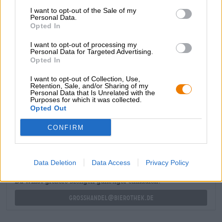
giornate calde o come accompagnamento leggero a piatti
I want to opt-out of the Sale of my
sostanziosi. La Kaiser Pils è particolarmente deliziosa
Personal Data.
Opted In
come spuntino: pane cotto in pietra con crosta croccante,
burro, formaggio, erba cipollina, prosciutto e un ravanello
I want to opt-out of processing my
condito completano l'aroma della birra e completano il
Personal Data for Targeted Advertising.
piacere.
Opted In
I want to opt-out of Collection, Use,
Retention, Sale, and/or Sharing of my
Personal Data that Is Unrelated with the
Purposes for which it was collected.
Opted Out
CONSULENZA GRATUITA SULLA BIRRA
Hai domande su questa birra? Siamo qui per te.
CONFIRM
shop@bierothek.de
Data Deletion
Data Access
Privacy Policy
commercianti o ristoratori
Du willst größere Mengen günstiger einkaufen?
grosshandel@bierothek.de