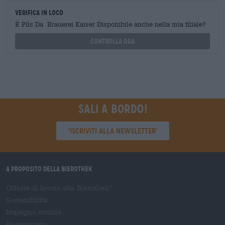
Verifica in loco
È Pils Da Brauerei Kaiser Disponibile anche nella mia filiale?
Controlla ora
Sali a bordo!
'Iscriviti alla newsletter'
A proposito della Bierothek
Offerte di lavoro alla Bierothek
®
Sostenibilità
Impegno sociale
Passeggiata