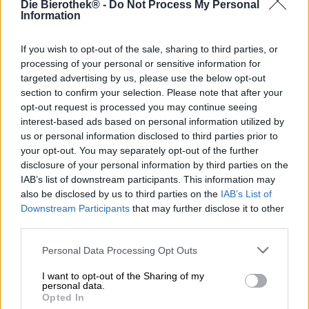
Die Bierothek® -
Do Not Process My Personal
La Pils del birrificio Kaiser di Grasmannsdorf è un vero
Information
classico. Con una gradazione alcolica del 4,9%, è
estremamente bevibile. La sua ricetta semplice unisce
tradizione e artigianalità per creare un'esperienza
If you wish to opt-out of the sale, sharing to third parties, or
rinfrescante con la birra.
processing of your personal or sensitive information for
targeted advertising by us, please use the below opt-out
In termini di aspetto, la Pilsner si presenta in un tono
section to confirm your selection. Please note that after your
dorato cristallino con una schiuma ariosa e a pori grossi in
opt-out request is processed you may continue seeing
bianco fiore. Non appena lo annusi per la prima volta, il
interest-based ads based on personal information utilized by
profumo fresco delle erbe tritate e dei coni di luppolo
us or personal information disclosed to third parties prior to
freschi colpisce il tuo naso. Delicate note di agrumi e
your opt-out. You may separately opt-out of the further
robusto malto completano il bouquet aromatico. Quando
disclosure of your personal information by third parties on the
viene bevuta, la Pilsner impressiona con una solida base
IAB’s list of downstream participants. This information may
di cereali che sa di biscotti appena sfornati. Si
also be disclosed by us to third parties on the
IAB’s List of
aggiungono note solari di scorza di agrumi, mentre il
Downstream Participants
that may further disclose it to other
luppolo conferisce una piacevole amarezza e conferisce
third parties.
alla birra il suo carattere tipico. Con la sua natura
finemente amara, piccante e robusta, la Kaiser Pils è una
Personal Data Processing Opt Outs
vera francone e dovrebbe avere un sapore piuttosto
buono per queste persone (e per tutti gli altri).
I want to opt-out of the Sharing of my
personal data.
La sapiente miscela è la scelta giusta per gli appassionati
Opted In
della classica Pilsner ed è perfetta come dissetante nelle