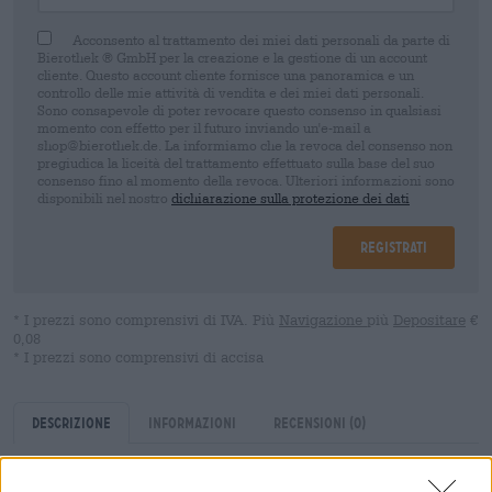
Acconsento al trattamento dei miei dati personali da parte di
Bierothek ® GmbH per la creazione e la gestione di un account
cliente. Questo account cliente fornisce una panoramica e un
controllo delle mie attività di vendita e dei miei dati personali.
Sono consapevole di poter revocare questo consenso in qualsiasi
momento con effetto per il futuro inviando un'e-mail a
shop@bierothek.de. La informiamo che la revoca del consenso non
pregiudica la liceità del trattamento effettuato sulla base del suo
consenso fino al momento della revoca. Ulteriori informazioni sono
disponibili nel nostro
dichiarazione sulla protezione dei dati
Registrati
* I prezzi sono comprensivi di IVA. Più
Navigazione
più
Depositare
€
0,08
* I prezzi sono comprensivi di accisa
Descrizione
Informazioni
Recensioni
(0)