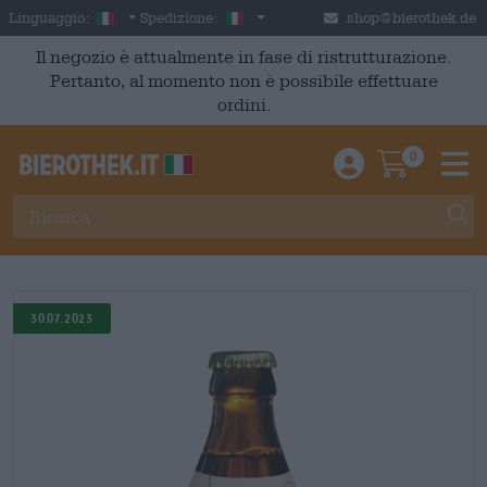
Skip to main content
Italian
Italia
Linguaggio:
Spedizione:
shop@bierothek.de
Il negozio è attualmente in fase di ristrutturazione.
Pertanto, al momento non è possibile effettuare
ordini.
0
Einloggen / An
Warenkor
M
30.07.2023