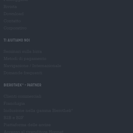
Rivista
Download
Contatto
Corporativo
Ti aiutiamo noi
Seminari sulla birra
Metodi di pagamento
Navigazione
/
Internazionale
Domande frequenti
Bierothek
- Partner
®
Clienti commerciali
Franchigia
Inclusione nella gamma Bierothek
®
B2B e B2F
Piattaforma delle accise
Accesso al rivenditore Hopnet