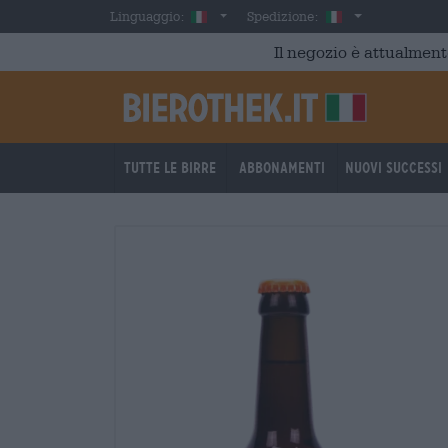
Skip to main content
Italian
Italia
Linguaggio:
Spedizione:
Il negozio è attualment
Tutte le birre
Abbonamenti
Nuovi successi