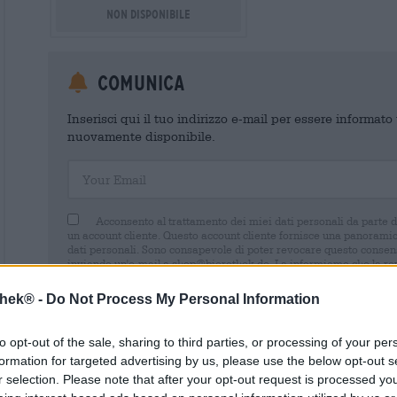
Non disponibile
Comunica
Inserisci qui il tuo indirizzo e-mail per essere informat
nuovamente disponibile.
Your Email
Acconsento al trattamento dei miei dati personali da parte 
un account cliente. Questo account cliente fornisce una panoramica
dati personali. Sono consapevole di poter revocare questo consens
inviando un'e-mail a shop@bierothek.de. La informiamo che la rev
trattamento effettuato sulla base del suo consenso fino al momento
nel nostro
dichiarazione sulla protezione dei dati
thek® -
Do Not Process My Personal Information
to opt-out of the sale, sharing to third parties, or processing of your per
formation for targeted advertising by us, please use the below opt-out s
r selection. Please note that after your opt-out request is processed y
* I prezzi sono comprensivi di IVA. Più
Navigazione
più
Deposit