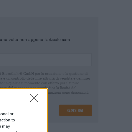
o una volta non appena l'articolo sarà
di Bierothek ® GmbH per la creazione e la gestione di
 e un controllo delle mie attività di vendita e dei miei
o in qualsiasi momento con effetto per il futuro
oca del consenso non pregiudica la liceità del
 della revoca. Ulteriori informazioni sono disponibili
Registrati
sonal or
ection to
ou may
are
€ 0,08