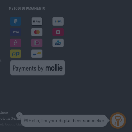
Metodi di pagamento
à
tplace
solo in Germania.
 Group GmbH. Tutti i diritti riservati.