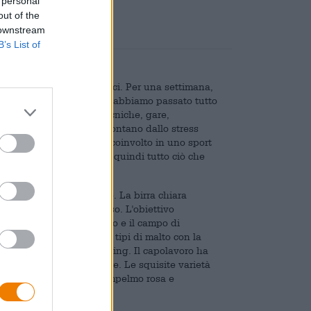
 personal
out of the
 downstream
B’s List of
to con i nostri migliori amici. Per una settimana,
gole dei nostri genitori e abbiamo passato tutto
 Tornei, esercitazioni tecniche, gare,
orno e ci hanno portato lontano dallo stress
no. A meno che tu non sia coinvolto in uno sport
aggior parte degli adulti, quindi tutto ciò che
rainingsLager di Mashsee. La birra chiara
 la loro storia di successo. L'obiettivo
gianali e dal sapore intenso e il campo di
r combina quattro diversi tipi di malto con la
utilizzati per il dry hopping. Il capolavoro ha
estibile di 36 unità amare. Le squisite varietà
uet di mango dorato, pompelmo rosa e