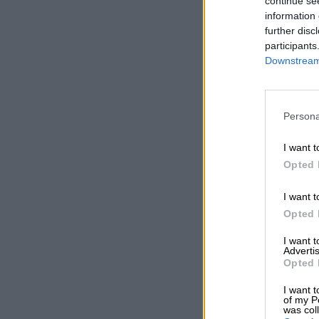
continue se
information 
further disc
participants
Downstream 
Persona
I want t
Opted 
I want t
Opted 
I want 
Advertis
Opted 
I want t
of my P
was col