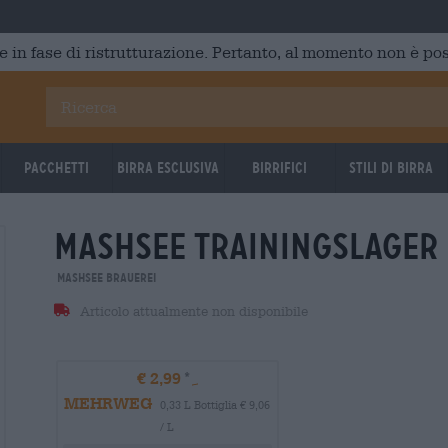
e in fase di ristrutturazione. Pertanto, al momento non è poss
Pacchetti
Birra Esclusiva
Birrifici
Stili di birra
mashsee trainingslager
Mashsee Brauerei
Articolo attualmente non disponibile
€ 2,99
MEHRWEG
0,33 L Bottiglia € 9,06
/ L