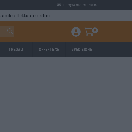
shop@bierothek.de
ibile effettuare ordini.
0
Einloggen / Anmelden
Warenkorb
I regali
Offerte %
Spedizione