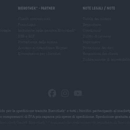
Bierothek
- Partner
Note legali / Note
®
Clienti commerciali
Tutela dei minori
Franchigia
Depositare
zionale
Inclusione nella gamma Bierothek
Condizioni
®
B2B e B2F
Diritto di recesso
Piattaforma delle accise
Imprimere
Accesso al rivenditore Hopnet
Protezione dei dati
E-commerce per i birrifici
Recensioni dei clienti
Dichiarazione di accessibilit
ido per la spedizione tramite Bierothek
e tutti i birrifici partecipanti al marke
®
ono comprensivi di IVA più caparra più spese di spedizione. Spedizione gratuita 
 Bierothek GmbH. Bierothek
è un
marchio denominativo registrato di Bierothek
®
®