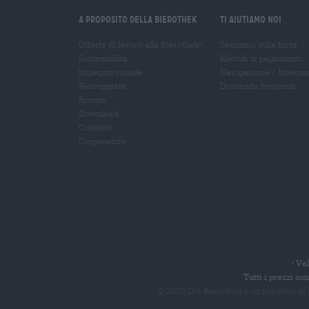
A proposito della Bierothek
Ti aiutiamo noi
Offerte di lavoro alla Bierothek
Seminari sulla birra
®
Sostenibilità
Metodi di pagamento
Impegno sociale
Navigazione
/
Interna
Passeggiata
Domande frequenti
Rivista
Download
Contatto
Corporativo
Val
*
Tutti i prezzi s
© 2026 Die Bierothek
è un prodotto di