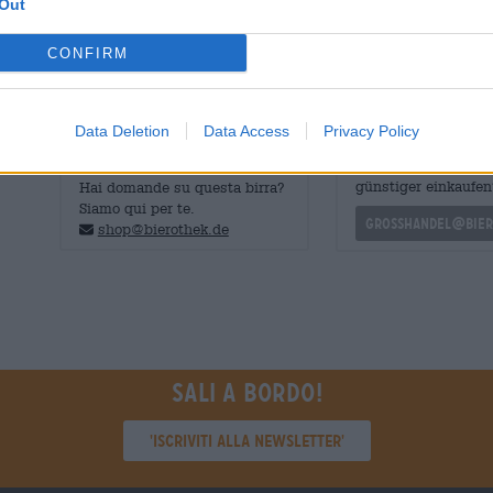
Out
Ottieni la birra pluripremiata proprio qui da noi!
CONFIRM
Data Deletion
Data Access
Privacy Policy
CONSULENZA GRATUITA SULLA
commercianti o rist
BIRRA
Du willst größere 
günstiger einkaufen
Hai domande su questa birra?
Siamo qui per te.
grosshandel@bier
shop@bierothek.de
Sali a bordo!
'Iscriviti alla newsletter'