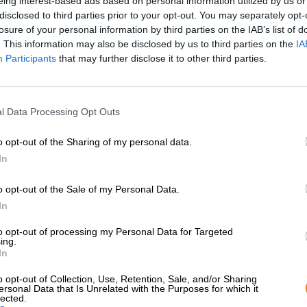
eing interest-based ads based on personal information utilized by us or
disclosed to third parties prior to your opt-out. You may separately opt-
losure of your personal information by third parties on the IAB’s list of
Descrizione
Informazioni
Recensioni
(0)
. This information may also be disclosed by us to third parties on the
IA
Participants
that may further disclose it to other third parties.
Per molti di noi, il ritiro significava divertimento illimita
due o tre settimane, abbiamo lasciato casa e le rigide re
l Data Processing Opt Outs
il tempo fuori e giocando a calcio, pallamano o pallavolo.
allenamenti, combattimenti e falò erano all'ordine del gi
scolastico e dalla vita di tutti i giorni per qualche gior
o opt-out of the Sharing of my personal data.
professionistico, il ritiro è una cosa del passato per la m
In
dobbiamo fare è ricordarlo.
o opt-out of the Sale of my Personal Data.
La birra perfetta per abbandonarsi alla nostalgia è la T
In
luppolata fu il debutto degli Hannover e gettò le basi per
dichiarato del birrificio è produrre birre sofisticate, arti
to opt-out of processing my Personal Data for Targeted
addestramento è stato l'inizio perfetto. La raffinata lage
ing.
potenza di Simcoe, Crystal e Mosaic, entrambi prodotti e 
In
una piacevole gradazione alcolica del 5,5% e un livello g
di luppolo conferiscono alla creazione un succoso bouq
o opt-out of Collection, Use, Retention, Sale, and/or Sharing
mandarino maturato al sole.
ersonal Data that Is Unrelated with the Purposes for which it
lected.