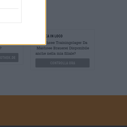
oratori
Verifica in loco
Mengen
È Mashsee Trainingslager Da
?
Mashsee Brauerei Disponibile
anche nella mia filiale?
othek.de
Controlla ora