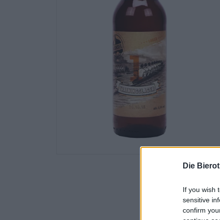
Die Biero
If you wish 
sensitive in
confirm you