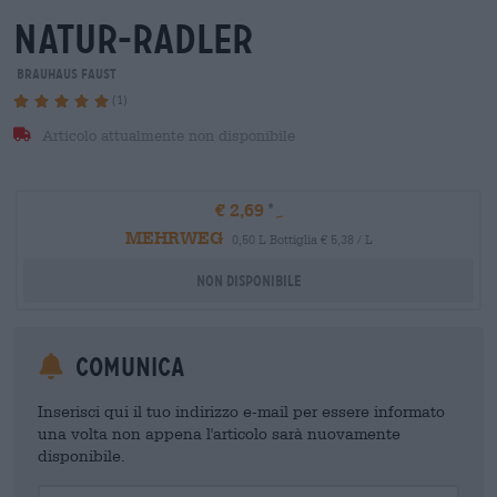
natur-radler
Brauhaus Faust
(1)
Articolo attualmente non disponibile
€ 2,69
MEHRWEG
0,50 L Bottiglia € 5,38 / L
Non disponibile
Comunica
Inserisci qui il tuo indirizzo e-mail per essere informato
una volta non appena l'articolo sarà nuovamente
disponibile.
Your Email