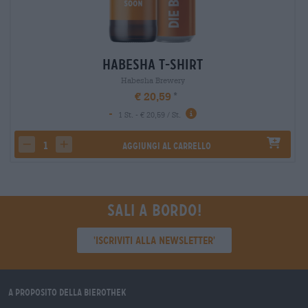
Habesha T-Shirt
Habesha Brewery
€ 20,59
-
1 St. - € 20,59 / St.
Aggiungi al carrello
decrease quantity
increase quantity
Sali a bordo!
'Iscriviti alla newsletter'
A proposito della Bierothek