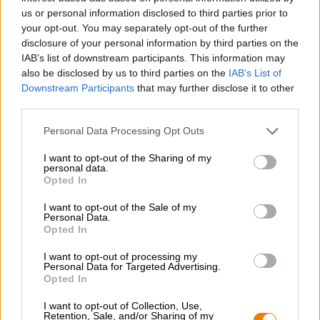
perfetto tra bibita fruttata e birra amara.
us or personal information disclosed to third parties prior to
La composizione estiva di Faust non contiene dolcificanti
your opt-out. You may separately opt-out of the further
artificiali e trae la sua infinita freschezza dal vero succo di
disclosure of your personal information by third parties on the
limone. Consigliamo il Natur-Radler a tutti coloro che
IAB’s list of downstream participants. This information may
amano bere qualcosa di misto e cercano il massimo ristoro
also be disclosed by us to third parties on the
IAB’s List of
nelle calde giornate estive.
Downstream Participants
that may further disclose it to other
third parties.
Anche se ci godiamo lo shandy naturale anche in pieno
inverno. Dopotutto, il limone funziona sempre, giusto?
Personal Data Processing Opt Outs
I want to opt-out of the Sharing of my
personal data.
Opted In
CONSULENZA GRATUITA SULLA BIRRA
Hai domande su questa birra? Siamo qui per te.
I want to opt-out of the Sale of my
shop@bierothek.de
Personal Data.
Opted In
I want to opt-out of processing my
commercianti o ristoratori
Personal Data for Targeted Advertising.
Opted In
Du willst größere Mengen günstiger einkaufen?
grosshandel@bierothek.de
I want to opt-out of Collection, Use,
Retention, Sale, and/or Sharing of my