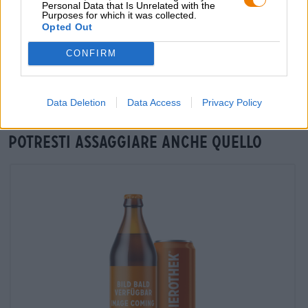
Personal Data that Is Unrelated with the
Purposes for which it was collected.
Opted Out
Verifica in loco
È Natur-Radler Da Brauhaus Faust Disponibile anche nella
CONFIRM
mia filiale?
Controlla ora
Data Deletion
Data Access
Privacy Policy
Potresti assaggiare anche quello