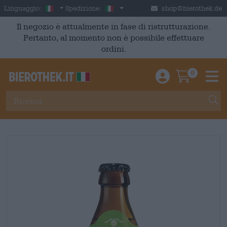
Skip to main content
Italian
Italia
Linguaggio:
Spedizione:
shop@bierothek.de
Il negozio è attualmente in fase di ristrutturazione.
Pertanto, al momento non è possibile effettuare
ordini.
0
Einloggen / An
Warenkor
M