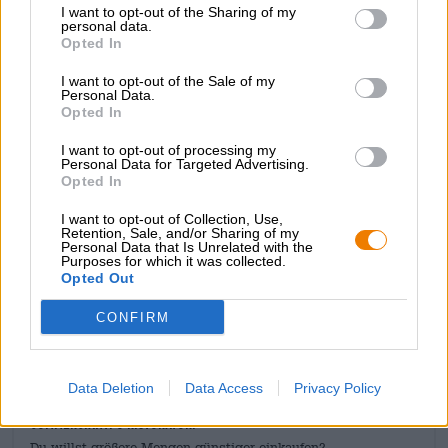
I want to opt-out of the Sharing of my
giornate a volte calde di giugno, luglio e agosto. E se
personal data.
piove, grandina o nevica, potrete rannicchiarvi in una
Opted In
coperta e sognare la vostra vacanza con i profumi
dell'estate. Le raffinate creazioni dei nostri talentuosi
I want to opt-out of the Sale of my
Personal Data.
birrai hanno un sapore eccezionale in qualsiasi
Opted In
condizione atmosferica!
I want to opt-out of processing my
La gradazione alcolica delle birre estive varia da un
Personal Data for Targeted Advertising.
leggero 2,8% a un piacevole 5,2%: la birra giusta per ogni
Opted In
occasione!
I want to opt-out of Collection, Use,
Retention, Sale, and/or Sharing of my
Personal Data that Is Unrelated with the
Purposes for which it was collected.
Opted Out
CONSULENZA GRATUITA SULLA BIRRA
CONFIRM
Hai domande su questa birra? Siamo qui per te.
shop@bierothek.de
Data Deletion
Data Access
Privacy Policy
commercianti o ristoratori
Du willst größere Mengen günstiger einkaufen?