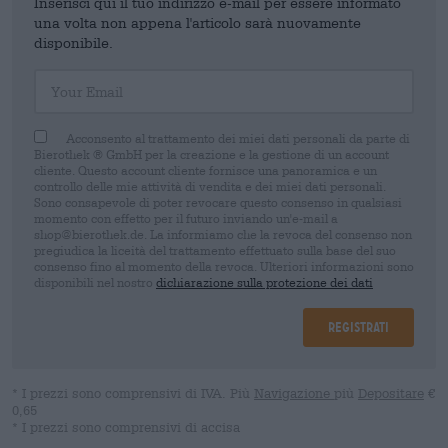
Inserisci qui il tuo indirizzo e-mail per essere informato
una volta non appena l'articolo sarà nuovamente
disponibile.
Your Email
Acconsento al trattamento dei miei dati personali da parte di
Bierothek ® GmbH per la creazione e la gestione di un account
cliente. Questo account cliente fornisce una panoramica e un
controllo delle mie attività di vendita e dei miei dati personali.
Sono consapevole di poter revocare questo consenso in qualsiasi
momento con effetto per il futuro inviando un'e-mail a
shop@bierothek.de. La informiamo che la revoca del consenso non
pregiudica la liceità del trattamento effettuato sulla base del suo
consenso fino al momento della revoca. Ulteriori informazioni sono
disponibili nel nostro
dichiarazione sulla protezione dei dati
Registrati
* I prezzi sono comprensivi di IVA. Più
Navigazione
più
Depositare
€
0,65
* I prezzi sono comprensivi di accisa