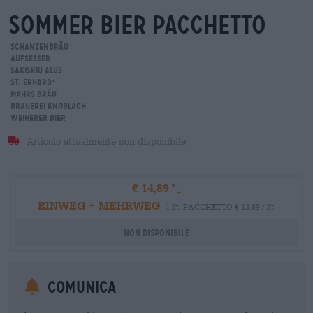
sommer bier pacchetto
Schanzenbräu
Aufsesser
Sakiskiu Alus
St. ERHARD
®
Mahrs Bräu
Brauerei Knoblach
Weiherer Bier
Articolo attualmente non disponibile
€ 14,89
EINWEG + MEHRWEG
1 St. PACCHETTO € 13,89 / St.
Non disponibile
Comunica