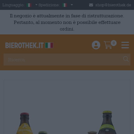
Skip to main content
Italian
Italia
Linguaggio:
Spedizione:
shop@bierothek.de
Il negozio è attualmente in fase di ristrutturazione.
Pertanto, al momento non è possibile effettuare
ordini.
0
Einloggen / An
Warenkor
M