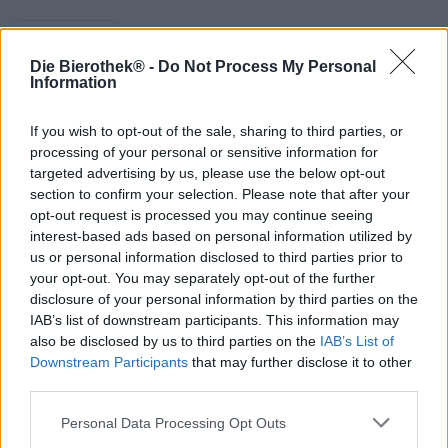
Descrizione
Informazioni
Recensioni
(0)
Die Bierothek® -
Do Not Process My Personal
Information
L'estate in Germania è come un giro sulle montagne
russe: da un giorno all'altro l'inverno finisce a metà marzo
If you wish to opt-out of the sale, sharing to third parties, or
e all'improvviso ci sono 30 gradi e un sole cocente, poi il
processing of your personal or sensitive information for
tempo di aprile appare del tutto inaspettato e con mesi di
targeted advertising by us, please use the below opt-out
ritardo, due giorni dopo di nuovo caldo, poi pioggia
section to confirm your selection. Please note that after your
battente e atmosfera autunnale. Per fortuna in questo
opt-out request is processed you may continue seeing
paese il motto è “Non esiste il brutto tempo, esiste solo un
interest-based ads based on personal information utilized by
cattivo abbigliamento” e grazie a stivali di gomma, visone
us or personal information disclosed to third parties prior to
frisone e giacche a vento siamo ben attrezzati per
your opt-out. You may separately opt-out of the further
affrontare le più diverse condizioni atmosferiche. Affinché
disclosure of your personal information by third parties on the
tu sia equipaggiato con le giuste provviste per sole,
IAB’s list of downstream participants. This information may
pioggia, grandine e temporali, abbiamo preparato per te
also be disclosed by us to third parties on the
IAB’s List of
un favoloso pacchetto di birra estiva.
Downstream Participants
that may further disclose it to other
third parties.
Il set ha un prezzo incomparabilmente conveniente e ti
offre sei diverse birre sviluppate appositamente per i caldi
Personal Data Processing Opt Outs
mesi estivi. Ci sono Pilsner leggerissime, una birra leggera
e friabile e altre creazioni bevibili che addolciranno le