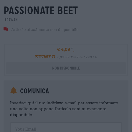
passionate beet
Brewski
Articolo attualmente non disponibile
€ 4,09
EINWEG
0,33 L POTERE € 12,03 / L
Non disponibile
Comunica
Inserisci qui il tuo indirizzo e-mail per essere informato
una volta non appena l'articolo sarà nuovamente
disponibile.
Your Email