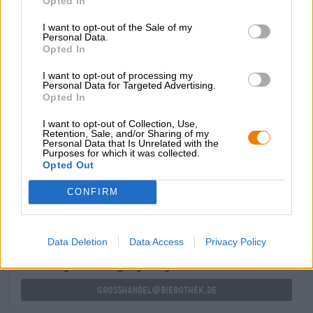
Opted In
armonia di acidità fruttata, dolcezza solare, sentori
agrumati e sfumature terrose. Una consistenza
I want to opt-out of the Sale of my
Personal Data.
meravigliosamente cremosa con anidride carbonica
Opted In
frizzante e un finale secco e breve completano
perfettamente il piacere della birra.
I want to opt-out of processing my
Personal Data for Targeted Advertising.
Saluti alle composizioni audaci!
Opted In
I want to opt-out of Collection, Use,
Retention, Sale, and/or Sharing of my
Personal Data that Is Unrelated with the
Purposes for which it was collected.
Opted Out
CONSULENZA GRATUITA SULLA BIRRA
Hai domande su questa birra? Siamo qui per te.
CONFIRM
shop@bierothek.de
Data Deletion
Data Access
Privacy Policy
commercianti o ristoratori
Du willst größere Mengen günstiger einkaufen?
grosshandel@bierothek.de