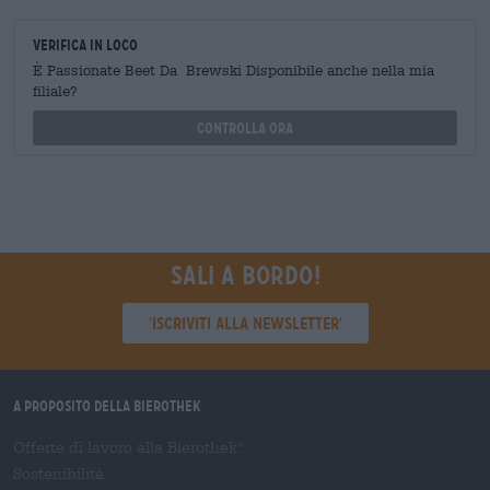
Verifica in loco
È Passionate Beet Da Brewski Disponibile anche nella mia
filiale?
Controlla ora
Sali a bordo!
'Iscriviti alla newsletter'
A proposito della Bierothek
Offerte di lavoro alla Bierothek
®
Sostenibilità