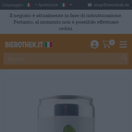
Skip to main content
Italian
Italia
Linguaggio:
Spedizione:
shop@bierothek.de
Il negozio è attualmente in fase di ristrutturazione.
Pertanto, al momento non è possibile effettuare
ordini.
0
Einloggen / An
Warenkor
M