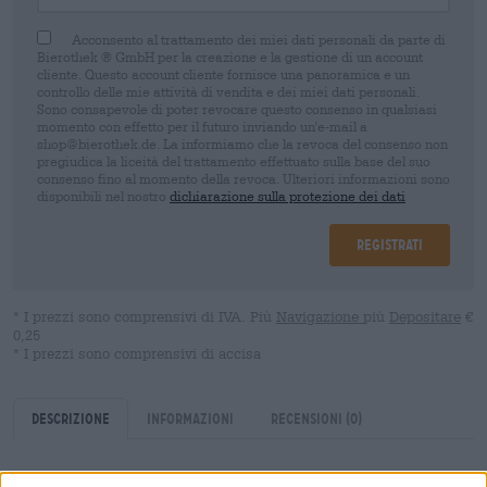
Acconsento al trattamento dei miei dati personali da parte di
Bierothek ® GmbH per la creazione e la gestione di un account
cliente. Questo account cliente fornisce una panoramica e un
controllo delle mie attività di vendita e dei miei dati personali.
Sono consapevole di poter revocare questo consenso in qualsiasi
momento con effetto per il futuro inviando un'e-mail a
shop@bierothek.de. La informiamo che la revoca del consenso non
pregiudica la liceità del trattamento effettuato sulla base del suo
consenso fino al momento della revoca. Ulteriori informazioni sono
disponibili nel nostro
dichiarazione sulla protezione dei dati
Registrati
* I prezzi sono comprensivi di IVA. Più
Navigazione
più
Depositare
€
0,25
* I prezzi sono comprensivi di accisa
Descrizione
Informazioni
Recensioni
(0)