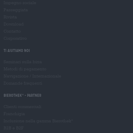
Impegno sociale
Passeggiata
Rivista
Download
Contatto
Corporativo
Ti aiutiamo noi
Seminari sulla birra
Metodi di pagamento
Navigazione
/
Internazionale
Domande frequenti
Bierothek
- Partner
®
Clienti commerciali
Franchigia
Inclusione nella gamma Bierothek
®
B2B e B2F