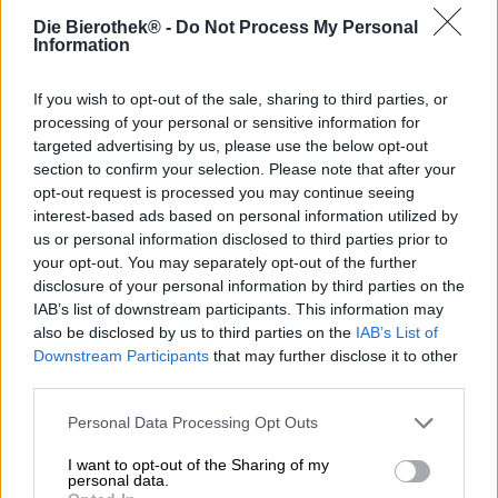
Come puoi certamente capire dalla nostra illustre
Die Bierothek® -
Do Not Process My Personal
selezione di birre pazze, non abbiamo paura delle
Information
creazioni non convenzionali.
Cetrioli nella birra
? Sì grazie!
Lieviti selvaggi
e stili ancora più selvaggi? O si! Birra al
If you wish to opt-out of the sale, sharing to third parties, or
pepe
,
al peperoncino
o
allo zenzero
? Sì, sì e ancora sì.
Vedi, adoriamo gli articoli di produzione di birra insoliti.
processing of your personal or sensitive information for
Tuttavia, quando abbiamo visto l'elenco degli ingredienti
targeted advertising by us, please use the below opt-out
di Brewskis Passionate Beet, all'inizio eravamo scettici.
section to confirm your selection. Please note that after your
opt-out request is processed you may continue seeing
Per la loro interpretazione della classica Berliner Weisse,
interest-based ads based on personal information utilized by
gli eccezionali birrai svedesi uniscono due cose che
us or personal information disclosed to third parties prior to
ovviamente non vanno affatto d'accordo. La barbabietola
your opt-out. You may separately opt-out of the further
rossa incanta con il suo colore brillante e il carattere
disclosure of your personal information by third parties on the
terroso, mentre il frutto della passione colpisce con
IAB’s list of downstream participants. This information may
esotismo, freschezza e dolcezza fruttata. Può funzionare
also be disclosed by us to third parties on the
IAB’s List of
insieme? Può!
Downstream Participants
that may further disclose it to other
third parties.
Marcus e il suo team hanno fatto molta strada con la loro
Berliner Weisse, ma il rischio è stato più che ripagato: la
Personal Data Processing Opt Outs
forte birra rossa combina la natura concreta della
barbabietola rossa con esplosioni di frutta tropicale e
I want to opt-out of the Sharing of my
colpisce nel segno. Passionate Beet profuma e sa di
personal data.
succoso frutto della passione e offre un'incredibile