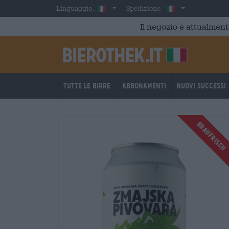
Skip to main content
Italian
Italia
Linguaggio:
Spedizione:
Il negozio è attualment
Tutte le birre
Abbonamenti
Nuovi successi
BRAUFRISCH
BRAUFRISCH