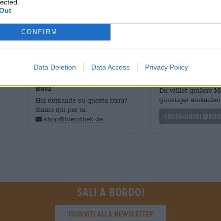
lected.
Out
Avvertenza: l’alcol non è una soluzione ai problemi pers
bevande alcoliche e ci impegniamo a consumarle con m
CONFIRM
Data Deletion
Data Access
Privacy Policy
CONSULENZA GRATUITA SULLA
commercianti o rist
BIRRA
Du willst größere 
günstiger einkaufen
Hai domande su questa birra?
Siamo qui per te.
grosshandel@bier
shop@bierothek.de
Sali a bordo!
'Iscriviti alla newsletter'