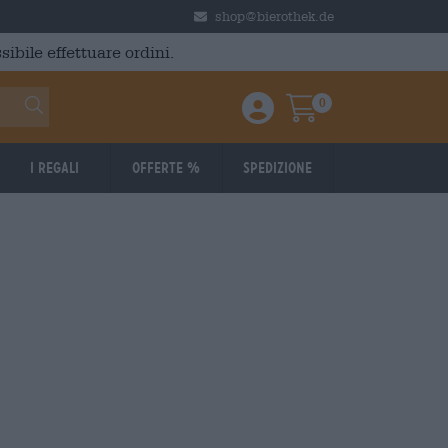
shop@bierothek.de
ibile effettuare ordini.
0
Einloggen / Anmelden
Warenkorb
I regali
Offerte %
Spedizione
BRAUFRISCH