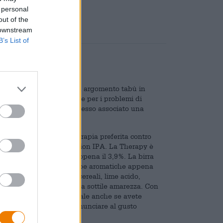
 personal
out of the
 downstream
B’s List of
 salute mentale è ancora un argomento tabù in
 a un aiuto professionale per i problemi di
orre fine allo stigma ad esso associato una
sull’argomento: la loro terapia preferita contro
 da malto è l’omonima Session IPA. La Therapy è
o contenuto alcolico di appena il 3,9%. La birra
si, frutti tropicali ed erbe aromatiche appena
sce con delicate note di cereali, lime acido,
isce un aroma intenso e una sottile amarezza. Con
etta per i mesi estivi, ideale anche se avete
cere per chi non vuole rinunciare al gusto