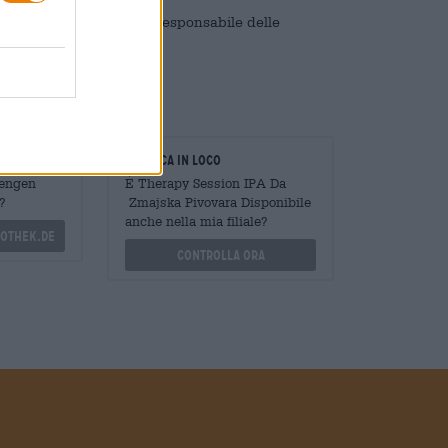
onali. Sosteniamo l’uso responsabile delle
oderazione.
oratori
Verifica in loco
Mengen
È Therapy Session IPA Da
?
Zmajska Pivovara Disponibile
anche nella mia filiale?
othek.de
Controlla ora