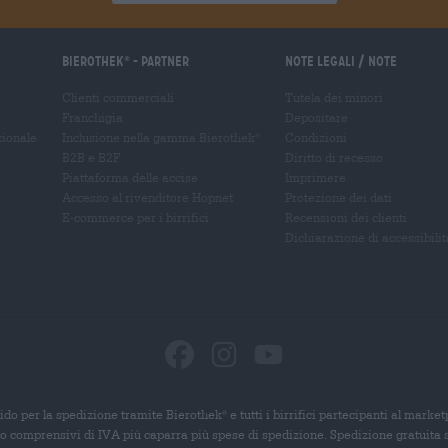
Bierothek
- Partner
Note legali / Note
®
Clienti commerciali
Tutela dei minori
Franchigia
Depositare
zionale
Inclusione nella gamma Bierothek
Condizioni
®
B2B e B2F
Diritto di recesso
Piattaforma delle accise
Imprimere
Accesso al rivenditore Hopnet
Protezione dei dati
E-commerce per i birrifici
Recensioni dei clienti
Dichiarazione di accessibilit
ido per la spedizione tramite Bierothek
e tutti i birrifici partecipanti al marke
®
ono comprensivi di IVA più caparra più spese di spedizione. Spedizione gratuita 