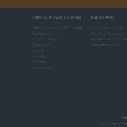
A proposito della Bierothek
Ti aiutiamo noi
Offerte di lavoro alla Bierothek
Seminari sulla birra
®
Sostenibilità
Metodi di pagamento
Impegno sociale
Navigazione
/
Interna
Passeggiata
Domande frequenti
Rivista
Download
Contatto
Corporativo
Val
*
Tutti i prezzi s