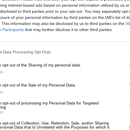
* I prezzi sono comprensivi di accisa
eing interest-based ads based on personal information utilized by us or
disclosed to third parties prior to your opt-out. You may separately opt-
losure of your personal information by third parties on the IAB’s list of
Descrizione
Informazioni
Recensioni
(0)
. This information may also be disclosed by us to third parties on the
IA
Participants
that may further disclose it to other third parties.
Stile birra: Session IPA
Mentre la terapia è quasi di rigore negli Stati Uniti, la
l Data Processing Opt Outs
molti paesi. Crediamo che tutti dovrebbero avere accesso
salute mentale e crediamo che sia giunto il momento di p
o opt-out of the Sharing of my personal data.
volta per tutte.
In
Il birrificio croato Zmajska offre uno sguardo umoristico 
o opt-out of the Sale of my Personal Data.
la sete di birra, la carenza acuta di luppolo e l’anemia
una birra leggera e friabile che si distingue per un bass
In
profuma di malto leggero, pompelmo fresco, agrumi succo
tagliate e ha una nota floreale. Il gusto di Therapy colpi
to opt-out of processing my Personal Data for Targeted
ing.
pompelmo fresco e dolci frutti tropicali. Il luppolo forn
In
questa birra il birrificio Zmajska ha creato una birra perf
voglia di una birra leggera nel tardo pomeriggio. Un pia
o opt-out of Collection, Use, Retention, Sale, and/or Sharing
nonostante la bassa gradazione alcolica!
ersonal Data that Is Unrelated with the Purposes for which it