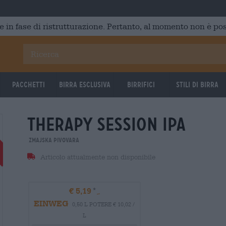
e in fase di ristrutturazione. Pertanto, al momento non è poss
Pacchetti
Birra Esclusiva
Birrifici
Stili di birra
therapy session ipa
BRAUFRISCH
Zmajska Pivovara
Articolo attualmente non disponibile
€ 5,19
EINWEG
0,50 L POTERE € 10,02 /
L