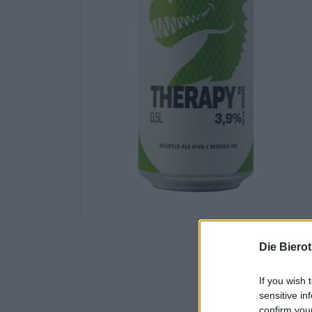
Die Biero
If you wish 
sensitive in
confirm you