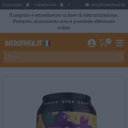
Skip to main content
Italian
Italia
Linguaggio:
Spedizione:
shop@bierothek.de
Il negozio è attualmente in fase di ristrutturazione.
Pertanto, al momento non è possibile effettuare
ordini.
0
Einloggen / An
Warenkor
M