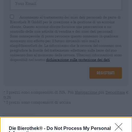
Acconsento al trattamento dei miei dati personali da parte di
Bierothek ® GmbH per la creazione e la gestione di un account
cliente. Questo account cliente fornisce una panoramica e un
controllo delle mie attività di vendita e dei miei dati personali.
Sono consapevole di poter revocare questo consenso in qualsiasi
momento con effetto per il futuro inviando un'e-mail a
shop@bierothek.de. La informiamo che la revoca del consenso non
pregiudica la liceità del trattamento effettuato sulla base del suo
consenso fino al momento della revoca. Ulteriori informazioni sono
disponibili nel nostro
dichiarazione sulla protezione dei dati
Registrati
* I prezzi sono comprensivi di IVA. Più
Navigazione
più
Depositare
€
0,25
* I prezzi sono comprensivi di accisa
Descrizione
Informazioni
Recensioni
(1)
Die Bierothek® -
Do Not Process My Personal