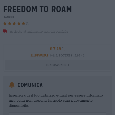
freedom to roam
Tanker
(1)
Articolo attualmente non disponibile
€ 7,19
EINWEG
0,44 L POTERE € 15,95 / L
Non disponibile
Comunica
Inserisci qui il tuo indirizzo e-mail per essere informato
una volta non appena l'articolo sarà nuovamente
disponibile.
Your Email