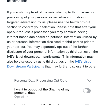
Information
Dopo che la Berliner Weisse è stata per lungo tempo una
If you wish to opt-out of the sale, sharing to third parties, or
specialità di birra bevuta esclusivamente nella capitale e
processing of your personal or sensitive information for
nei suoi dintorni, ora sta vivendo un po' di moda: sempre
targeted advertising by us, please use the below opt-out
più birrifici artigianali scoprono per conto proprio lo stile
section to confirm your selection. Please note that after your
speciale della birra e osano creare le proprie
opt-out request is processed you may continue seeing
interpretazioni. della rinfrescante birra acida.
La Berliner
interest-based ads based on personal information utilized by
Weisse
è la nuova India Pale Ale? Non lo sappiamo.
us or personal information disclosed to third parties prior to
your opt-out. You may separately opt-out of the further
Quello che sappiamo, però, è che la Berliner Weisse di
disclosure of your personal information by third parties on the
Tanker è così deliziosa che potrebbe facilmente superare
IAB’s list of downstream participants. This information may
l'IPA. Fortunatamente nessuno deve decidere e possiamo
also be disclosed by us to third parties on the
IAB’s List of
goderci sia la Berliner Weisse Freedom to Roam che l'IPA
Downstream Participants
that may further disclose it to other
Three Hopped Hydra
di Tanker. A voi la scelta e noi li
consigliamo entrambi.
third parties.
Freedom to Roam combina la tipica potente acidità della
Personal Data Processing Opt Outs
Berliner Weisse con l'aroma estivo dei mirtilli appena
raccolti e aumenta inoltre la cremosità con l'aggiunta di
I want to opt-out of the Sharing of my
personal data.
fiocchi d'avena. Il risultato è una Berliner Weisse dal tono
Opted In
scuro di mora con una delicata schiuma rosa. Il profumo
dei frutti di bosco aromatici sale dalla corona ariosa al