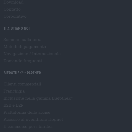
Download
Contatto
Corporativo
Ti aiutiamo noi
Seminari sulla birra
Metodi di pagamento
Navigazione
/
Internazionale
Domande frequenti
Bierothek
- Partner
®
Clienti commerciali
Franchigia
Inclusione nella gamma Bierothek
®
B2B e B2F
Piattaforma delle accise
Accesso al rivenditore Hopnet
E-commerce per i birrifici