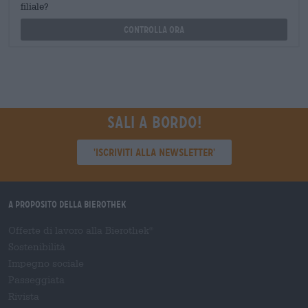
filiale?
Controlla ora
Sali a bordo!
'Iscriviti alla newsletter'
A proposito della Bierothek
Offerte di lavoro alla Bierothek
®
Sostenibilità
Impegno sociale
Passeggiata
Rivista