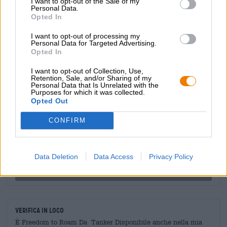
I want to opt-out of the Sale of my
naso e fa pensare a siepi di lamponi, mirtilli selvatici e
Personal Data.
rigogliosi ciliegi. Il gusto continua la prima impressione e
Opted In
delizia con grandi toni di frutti di bosco, un tocco di
I want to opt-out of processing my
marzapane e l'inconfondibile acidità di una Berliner
Personal Data for Targeted Advertising.
Weisse di successo.
Opted In
I want to opt-out of Collection, Use,
Retention, Sale, and/or Sharing of my
Personal Data that Is Unrelated with the
CONSULENZA GRATUITA SULLA BIRRA
Purposes for which it was collected.
Hai domande su questa birra? Siamo qui per te.
Opted Out
shop@bierothek.de
CONFIRM
commercianti o ristoratori
Du willst größere Mengen günstiger einkaufen?
Data Deletion
Data Access
Privacy Policy
grosshandel@bierothek.de
Verifica in loco
È Freedom to Roam Da Tanker Disponibile anche nella mia