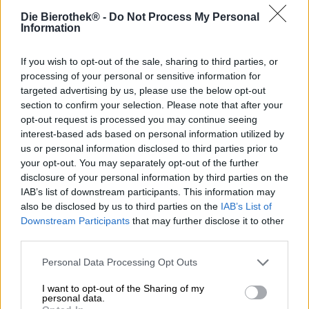
Hai voglia di una vacanza? Che ne dici di un breve
Die Bierothek® -
Do Not Process My Personal
viaggio culinario a Budapest?
Information
Per favore, allacciatevi le cinture, eccoci qua! Il birrificio
Pinta ti porta in un giro sfrenato intorno al mondo nella
If you wish to opt-out of the sale, sharing to third parties, or
sua
Hazy Discovery Series
. Girano per le principali città
processing of your personal or sensitive information for
del mondo e riassumono sinteticamente il loro fascino e la
targeted advertising by us, please use the below opt-out
loro essenza in una birra. La prossima fermata è
section to confirm your selection. Please note that after your
Budapest.
opt-out request is processed you may continue seeing
interest-based ads based on personal information utilized by
Nella capitale dell'Ungheria incontrerai la guida locale
us or personal information disclosed to third parties prior to
della città del birrificio locale Mad Scientist. Il team
your opt-out. You may separately opt-out of the further
conosce gli angoli migliori della città e ha messo le proprie
disclosure of your personal information by third parties on the
conoscenze specialistiche in una Double India Pale Ale
IAB’s list of downstream participants. This information may
che cattura lo spirito della loro città. La birra è
also be disclosed by us to third parties on the
IAB’s List of
aromatizzata con le varietà di luppolo Loral, Enigma e
Downstream Participants
that may further disclose it to other
Amora Preta e porta in tavola un'enorme gradazione
third parties.
alcolica del 7,5%. La creazione è meravigliosamente
cremosa nel bicchiere: la birra pesantemente torbida esce
Personal Data Processing Opt Outs
dalla lattina quasi densa e si diffonde per tutta la stanza
con un cesto olfattivo di frutti tropicali. Il gusto iniziale
I want to opt-out of the Sharing of my
segue il piede ed esplode sulla lingua con scorza
personal data.
d'arancia, ananas, mandarino, mango, frutto della