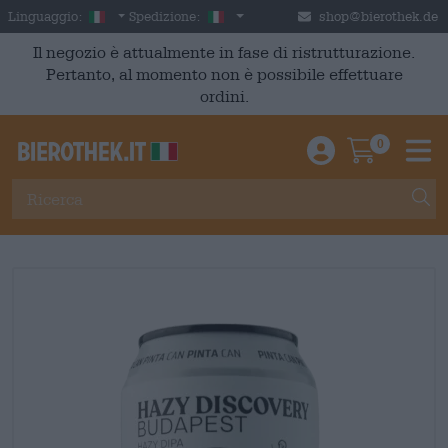
Skip to main content
Italian
Italia
Linguaggio:
Spedizione:
shop@bierothek.de
Il negozio è attualmente in fase di ristrutturazione.
Pertanto, al momento non è possibile effettuare
ordini.
0
Einloggen / An
Warenkor
M