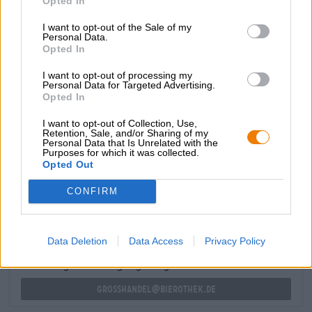
Opted In
passione e pesca. Hazy Discovery Budapest bilancia
magistralmente la dolcezza fruttata e l'amarezza del
I want to opt-out of the Sale of my
Personal Data.
luppolo.
Opted In
Chi avrebbe mai pensato che Budapest sarebbe stata
I want to opt-out of processing my
succosa, esoticamente fruttata, piacevolmente amara e
Personal Data for Targeted Advertising.
meravigliosamente secca? Non siamo!
Opted In
I want to opt-out of Collection, Use,
Retention, Sale, and/or Sharing of my
Personal Data that Is Unrelated with the
Purposes for which it was collected.
Opted Out
CONSULENZA GRATUITA SULLA BIRRA
Hai domande su questa birra? Siamo qui per te.
CONFIRM
shop@bierothek.de
Data Deletion
Data Access
Privacy Policy
commercianti o ristoratori
Du willst größere Mengen günstiger einkaufen?
grosshandel@bierothek.de