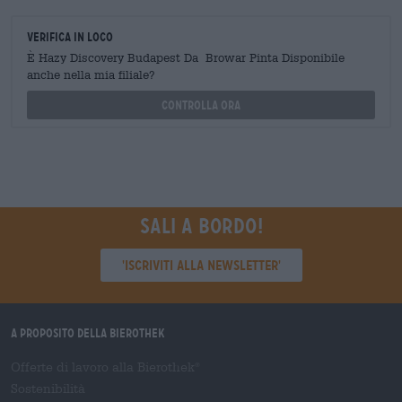
Verifica in loco
È Hazy Discovery Budapest Da Browar Pinta Disponibile
anche nella mia filiale?
Controlla ora
Sali a bordo!
'Iscriviti alla newsletter'
A proposito della Bierothek
Offerte di lavoro alla Bierothek
®
Sostenibilità