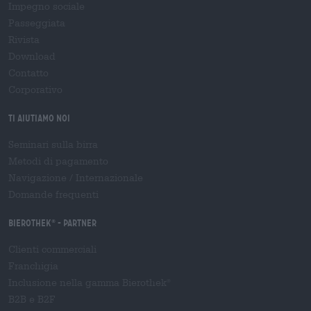
Impegno sociale
Passeggiata
Rivista
Download
Contatto
Corporativo
Ti aiutiamo noi
Seminari sulla birra
Metodi di pagamento
Navigazione
/
Internazionale
Domande frequenti
Bierothek
- Partner
®
Clienti commerciali
Franchigia
Inclusione nella gamma Bierothek
®
B2B e B2F