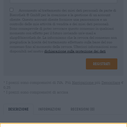
Acconsento al trattamento dei miei dati personali da parte di
Bierothek ® GmbH per la creazione e la gestione di un account
cliente. Questo account cliente fornisce una panoramica e un
controllo delle mie attività di vendita e dei miei dati personali.
Sono consapevole di poter revocare questo consenso in qualsiasi
momento con effetto per il futuro inviando un'e-mail a
shop@bierothek.de. La informiamo che la revoca del consenso non
pregiudica la liceità del trattamento effettuato sulla base del suo
consenso fino al momento della revoca. Ulteriori informazioni sono
disponibili nel nostro
dichiarazione sulla protezione dei dati
Registrati
* I prezzi sono comprensivi di IVA. Più
Navigazione
più
Depositare
€
0,25
* I prezzi sono comprensivi di accisa
Descrizione
Informazioni
Recensioni
(0)