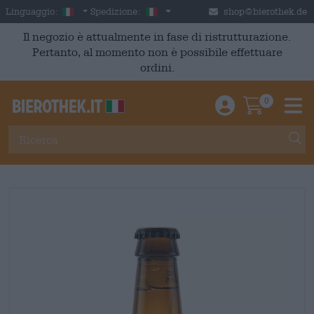
Skip to main content
Italian
Italia
Linguaggio:
Spedizione:
shop@bierothek.de
Il negozio è attualmente in fase di ristrutturazione.
Pertanto, al momento non è possibile effettuare
ordini.
0
Einloggen / An
Warenkor
M