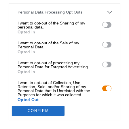
third parties.
CONSULENZA GRATUITA SULLA BIRRA
Personal Data Processing Opt Outs
Hai domande su questa birra? Siamo qui per te.
I want to opt-out of the Sharing of my
shop@bierothek.de
personal data.
Opted In
I want to opt-out of the Sale of my
commercianti o ristoratori
Personal Data.
Du willst größere Mengen günstiger einkaufen?
Opted In
grosshandel@bierothek.de
I want to opt-out of processing my
Personal Data for Targeted Advertising.
Opted In
Verifica in loco
I want to opt-out of Collection, Use,
Retention, Sale, and/or Sharing of my
È Follamour Da Gallia Disponibile anche nella mia filiale?
Personal Data that Is Unrelated with the
Purposes for which it was collected.
Controlla ora
Opted Out
CONFIRM