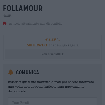
follamour
Gallia
Articolo attualmente non disponibile
€ 2,29
MEHRWEG
0,33 L Bottiglia € 6,94 / L
Non disponibile
Comunica
Inserisci qui il tuo indirizzo e-mail per essere informato
una volta non appena l'articolo sarà nuovamente
disponibile.
Your Email