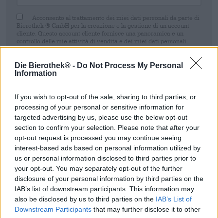
Acconsento al trattamento dei miei dati personali da parte di
Bierothek ® GmbH per la creazione e la gestione di un account
cliente. Questo account cliente fornisce una panoramica e un
controllo delle mie attività di vendita e dei miei dati personali.
Sono consapevole di poter revocare questo consenso in qualsiasi
momento con effetto per il futuro inviando un'e-mail a
shop@bierothek.de. La informiamo che la revoca del consenso non
Die Bierothek® -
Do Not Process My Personal
pregiudica la liceità del trattamento effettuato sulla base del suo
Information
consenso fino al momento della revoca. Ulteriori informazioni sono
disponibili nel nostro
dichiarazione sulla protezione dei dati
If you wish to opt-out of the sale, sharing to third parties, or
processing of your personal or sensitive information for
Registrati
targeted advertising by us, please use the below opt-out
section to confirm your selection. Please note that after your
opt-out request is processed you may continue seeing
* I prezzi sono comprensivi di IVA. Più
Navigazione
più
Depositare
€
interest-based ads based on personal information utilized by
0,08
us or personal information disclosed to third parties prior to
your opt-out. You may separately opt-out of the further
disclosure of your personal information by third parties on the
Descrizione
Informazioni
Recensioni
(0)
IAB’s list of downstream participants. This information may
also be disclosed by us to third parties on the
IAB’s List of
Stoccaggio organico
Downstream Participants
that may further disclose it to other