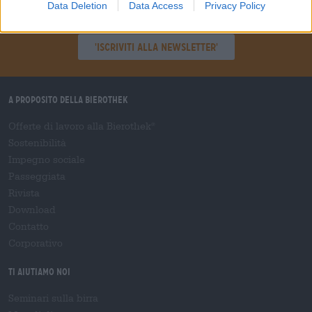
Data Deletion
Data Access
Privacy Policy
Sali a bordo!
'Iscriviti alla newsletter'
A proposito della Bierothek
Offerte di lavoro alla Bierothek
®
Sostenibilità
Impegno sociale
Passeggiata
Rivista
Download
Contatto
Corporativo
Ti aiutiamo noi
Seminari sulla birra