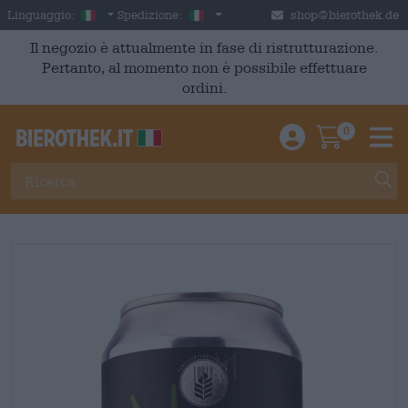
Skip to main content
Italian
Italia
Linguaggio:
Spedizione:
shop@bierothek.de
Il negozio è attualmente in fase di ristrutturazione.
Pertanto, al momento non è possibile effettuare
ordini.
0
Einloggen / An
Warenkor
M