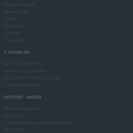
Impegno sociale
Passeggiata
Rivista
Download
Contatto
Corporativo
Ti aiutiamo noi
Seminari sulla birra
Metodi di pagamento
Navigazione
/
Internazionale
Domande frequenti
Bierothek
- Partner
®
Clienti commerciali
Franchigia
Inclusione nella gamma Bierothek
®
B2B e B2F