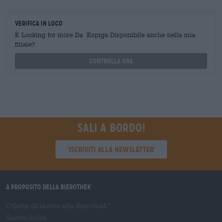
Verifica in loco
È Looking for more Da Espiga Disponibile anche nella mia
filiale?
Controlla ora
Sali a bordo!
'Iscriviti alla newsletter'
A proposito della Bierothek
Offerte di lavoro alla Bierothek
®
Sostenibilità