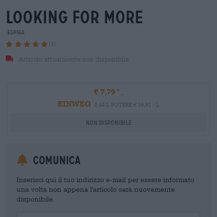
looking for more
Espiga
(1)
Articolo attualmente non disponibile
€ 7,79
EINWEG
0,44 L POTERE € 16,91 / L
Non disponibile
Comunica
Inserisci qui il tuo indirizzo e-mail per essere informato
una volta non appena l'articolo sarà nuovamente
disponibile.
Your Email