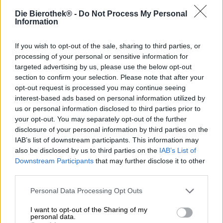
Die Bierothek® -
Do Not Process My Personal
L'ultima creazione di Espiga è dotata di tripla forza, tanti
Information
luppoli nutrienti e un'incredibile varietà di cinque diversi
tipi di cereali. Il mostro si chiama Looking For More e
anche noi non avremmo potuto trovare un nome più
If you wish to opt-out of the sale, sharing to third parties, or
appropriato!
processing of your personal or sensitive information for
targeted advertising by us, please use the below opt-out
La favolosa Triple India Pale Ale di Espiga porta in tavola
section to confirm your selection. Please note that after your
un'enorme gradazione alcolica del 9,5% e, oltre a una
opt-out request is processed you may continue seeing
sensazione in bocca meravigliosamente liscia e vellutata,
interest-based ads based on personal information utilized by
offre una tavolozza estiva di pesche baciate dal sole e
us or personal information disclosed to third parties prior to
succosi frutti tropicali. Il malto forte supporta la varietà di
your opt-out. You may separately opt-out of the further
frutta leggera, le percentuali sono abilmente nascoste nei
disclosure of your personal information by third parties on the
diversi strati di sapore e diventano significative solo alla
IAB’s list of downstream participants. This information may
fine del godimento della birra. La potente specialità di
also be disclosed by us to third parties on the
IAB’s List of
birra scorre nel bicchiere in un'arancia molto torbida ed è
Downstream Participants
that may further disclose it to other
decorata con una corona di ariosa schiuma bianca. Dal
third parties.
punto di vista olfattivo, la birra è luppolata: il profumo dei
coni di luppolo freschi e verdi si mescola al naso con
Personal Data Processing Opt Outs
frutta tropicale e agrumi piccanti. La bevanda iniziale è
come un grande sorso di succo. Un'ondata di frutta inonda
I want to opt-out of the Sharing of my
il palato e solletica le papille gustative con una
personal data.
composizione estiva di mango, ananas, frutto della