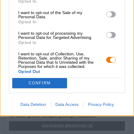
Opted In
passione e arancia. Il malto morbido e dolce sostiene
abilmente l'esplosione fruttata e, oltre alla fine dolcezza,
I want to opt-out of the Sale of my
Personal Data.
fornisce una buona consistenza. L'amarezza rimane
Opted In
discretamente in sottofondo e completa delicatamente le
note fruttate.
I want to opt-out of processing my
Personal Data for Targeted Advertising.
Cerchi di più? Da Espiga troverai quello che cerchi!
Opted In
I want to opt-out of Collection, Use,
Retention, Sale, and/or Sharing of my
Personal Data that Is Unrelated with the
Purposes for which it was collected.
Opted Out
CONSULENZA GRATUITA SULLA BIRRA
Hai domande su questa birra? Siamo qui per te.
CONFIRM
shop@bierothek.de
Data Deletion
Data Access
Privacy Policy
commercianti o ristoratori
Du willst größere Mengen günstiger einkaufen?
grosshandel@bierothek.de