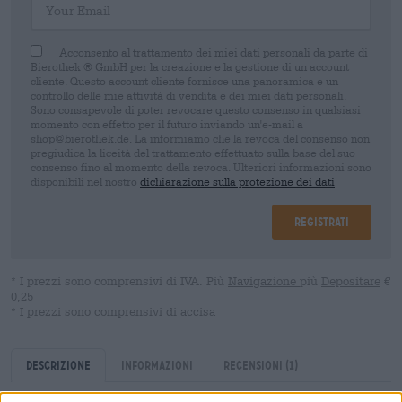
Acconsento al trattamento dei miei dati personali da parte di
Bierothek ® GmbH per la creazione e la gestione di un account
cliente. Questo account cliente fornisce una panoramica e un
controllo delle mie attività di vendita e dei miei dati personali.
Sono consapevole di poter revocare questo consenso in qualsiasi
momento con effetto per il futuro inviando un'e-mail a
shop@bierothek.de. La informiamo che la revoca del consenso non
pregiudica la liceità del trattamento effettuato sulla base del suo
consenso fino al momento della revoca. Ulteriori informazioni sono
disponibili nel nostro
dichiarazione sulla protezione dei dati
Registrati
* I prezzi sono comprensivi di IVA. Più
Navigazione
più
Depositare
€
0,25
* I prezzi sono comprensivi di accisa
Descrizione
Informazioni
Recensioni
(1)