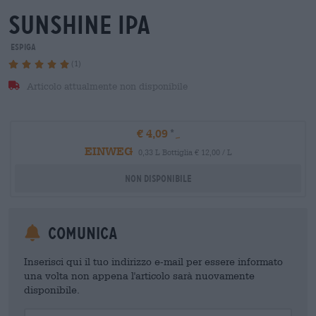
sunshine ipa
Espiga
(1)
Articolo attualmente non disponibile
€ 4,09
EINWEG
0,33 L Bottiglia € 12,00 / L
Non disponibile
Comunica
Inserisci qui il tuo indirizzo e-mail per essere informato
una volta non appena l'articolo sarà nuovamente
disponibile.
Your Email