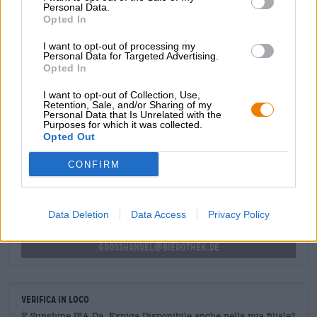
Personal Data.
nota di caramello, dovuta al malto melanoidina. Questo
Opted In
malto viene spesso utilizzato nelle birre dal gusto
particolarmente rotondo ed evoca anche il bel colore rosso
I want to opt-out of processing my
della birra. La lieve amarezza nel finale permette alla birra
Personal Data for Targeted Advertising.
Opted In
di terminare armoniosamente.
I want to opt-out of Collection, Use,
Retention, Sale, and/or Sharing of my
Personal Data that Is Unrelated with the
Purposes for which it was collected.
CONSULENZA GRATUITA SULLA BIRRA
Opted Out
Hai domande su questa birra? Siamo qui per te.
shop@bierothek.de
CONFIRM
commercianti o ristoratori
Data Deletion
Data Access
Privacy Policy
Du willst größere Mengen günstiger einkaufen?
grosshandel@bierothek.de
Verifica in loco
È Sunshine IPA Da Espiga Disponibile anche nella mia filiale?