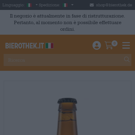
Skip to main content
Italian
Italia
Linguaggio:
Spedizione:
shop@bierothek.de
Il negozio è attualmente in fase di ristrutturazione.
Pertanto, al momento non è possibile effettuare
ordini.
0
Einloggen / An
Warenkor
M