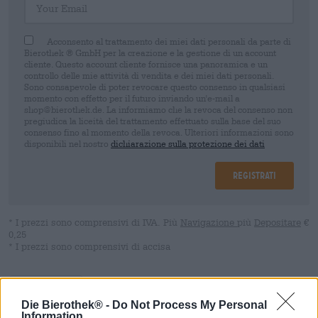
Acconsento al trattamento dei miei dati personali da parte di
Bierothek ® GmbH per la creazione e la gestione di un account
cliente. Questo account cliente fornisce una panoramica e un
controllo delle mie attività di vendita e dei miei dati personali.
Sono consapevole di poter revocare questo consenso in qualsiasi
momento con effetto per il futuro inviando un'e-mail a
shop@bierothek.de. La informiamo che la revoca del consenso non
pregiudica la liceità del trattamento effettuato sulla base del suo
consenso fino al momento della revoca. Ulteriori informazioni sono
disponibili nel nostro
dichiarazione sulla protezione dei dati
Registrati
* I prezzi sono comprensivi di IVA. Più
Navigazione
più
Depositare
€
0,25
* I prezzi sono comprensivi di accisa
Descrizione
Informazioni
Recensioni
(1)
Die Bierothek® -
Do Not Process My Personal
Information