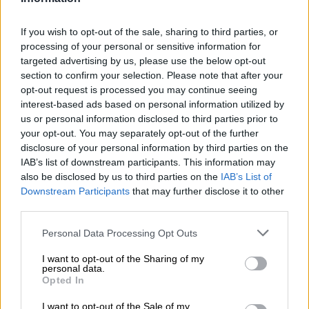
Sunshine IPA di Espiga porta il sole spagnolo nel tuo
If you wish to opt-out of the sale, sharing to third parties, or
bicchiere. Espiga è la parola spagnola per spiga di grano
processing of your personal or sensitive information for
e il nome di un birrificio nato da un progetto di passione. I
targeted advertising by us, please use the below opt-out
due ex biologi Teresa e Arnau si sono sentiti chiamati a
section to confirm your selection. Please note that after your
creare qualcosa di straordinario: una birra che abbia
opt-out request is processed you may continue seeing
un’anima. Volevano creare una birra che irradiasse
vivacità e una chiara affermazione come una persona con
interest-based ads based on personal information utilized by
personalità, carattere, spigoli. Chiunque abbia mai
us or personal information disclosed to third parties prior to
assaggiato le birre di Espiga sa quanto ci siano riuscite.
your opt-out. You may separately opt-out of the further
disclosure of your personal information by third parties on the
Con il 5,5% di alcol, la Sunshine IPA rientra nella gamma
IAB’s list of downstream participants. This information may
delle birre bevibili e anche un’amarezza lieve e moderata
also be disclosed by us to third parties on the
IAB’s List of
supporta la bevibilità. Espiga si affida all’utilizzo dei
Downstream Participants
that may further disclose it to other
luppoli Willamate e Simcoe, due varietà di luppolo
third parties.
americano particolarmente apprezzate. Quando si tratta di
malto, Espiga si affida a pale ale, pilsner e malto
Personal Data Processing Opt Outs
melanoide per quel tocco di sole in più. Ciò si traduce in
una IPA dolce dal colore dorato scuro con riflessi rossastri.
I want to opt-out of the Sharing of my
Aromi di pesca e frutta gialla riempiono il naso. Il gusto
personal data.
Opted In
vellutato di pesca del luppolo Simcoe si ritrova anche nel
gusto iniziale. Questo aroma fruttato è incorniciato da
I want to opt-out of the Sale of my
sottili note floreali. Il corpo è caratterizzato da una setosa