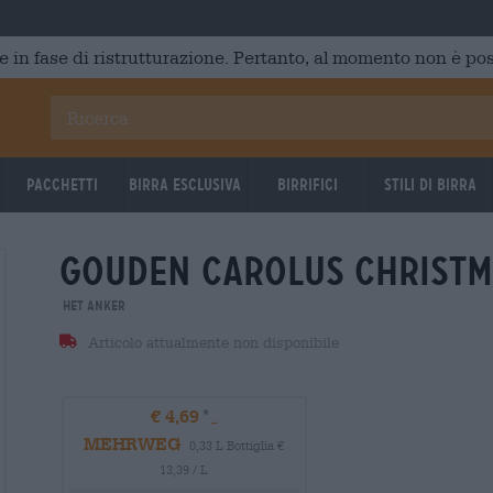
e in fase di ristrutturazione. Pertanto, al momento non è poss
Pacchetti
Birra Esclusiva
Birrifici
Stili di birra
gouden carolus christ
Het Anker
Articolo attualmente non disponibile
€ 4,69
MEHRWEG
0,33 L Bottiglia €
13,39 / L