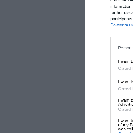
information 
further disc
participants
Downstream 
Persona
I want t
Opted 
I want t
Opted 
I want 
Advertis
Opted 
I want t
of my P
was col