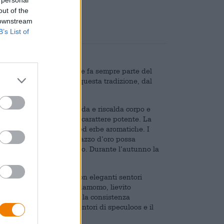
out of the
 downstream
B’s List of
zionali. Una birra di Natale fa sempre parte del
hanno sospeso per un po’ questa tradizione, dal
ale di Het Anker.
nizio della stagione fredda e riscalda corpo e
 aspetto da favola e un carattere potente. La
uso di sei diverse spezie ed erbe aromatiche. I
oluminoso. Affinché il ragazzo d’oro possa
ra viene prodotta in agosto. Durante l’autunno la
plessità e carattere.
irra dal colore mogano con eleganti sentori
e di anice stellato, cardamomo, lievito
 la ricchezza di sapore e la consistenza
e fruttate, caramello, sentori di speculoos e il