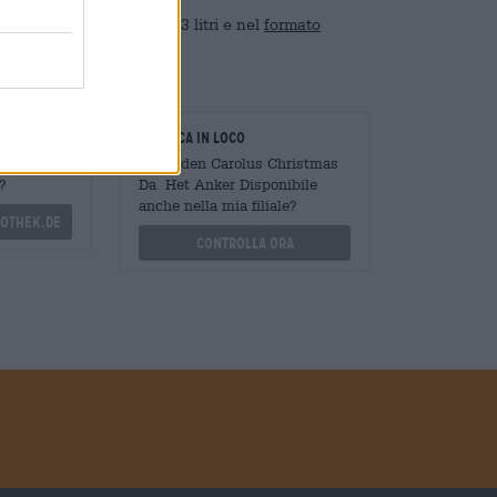
atiche bottiglie da 0,33 litri e nel
formato
oratori
Verifica in loco
Mengen
È Gouden Carolus Christmas
?
Da Het Anker Disponibile
anche nella mia filiale?
othek.de
Controlla ora