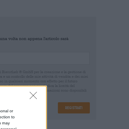
o una volta non appena l'articolo sarà
di Bierothek ® GmbH per la creazione e la gestione di
 e un controllo delle mie attività di vendita e dei miei
o in qualsiasi momento con effetto per il futuro
oca del consenso non pregiudica la liceità del
 della revoca. Ulteriori informazioni sono disponibili
Registrati
sonal or
ection to
ou may
are
€ 0,10
 personal