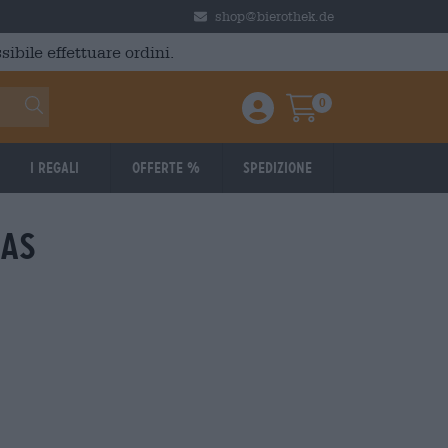
shop@bierothek.de
ibile effettuare ordini.
0
Einloggen / Anmelden
Warenkorb
I regali
Offerte %
Spedizione
mas