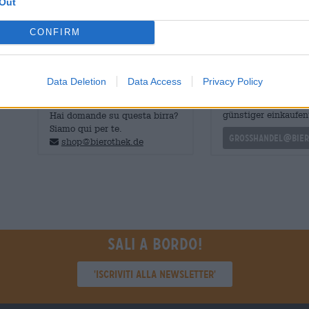
Out
Disponiamo di Het Ankers Gouden Carolus Christmas in pr
gourmet con una capacità di 0,75 litri
.
CONFIRM
Data Deletion
Data Access
Privacy Policy
CONSULENZA GRATUITA SULLA
commercianti o rist
BIRRA
Du willst größere 
günstiger einkaufen
Hai domande su questa birra?
Siamo qui per te.
grosshandel@bier
shop@bierothek.de
Sali a bordo!
'Iscriviti alla newsletter'