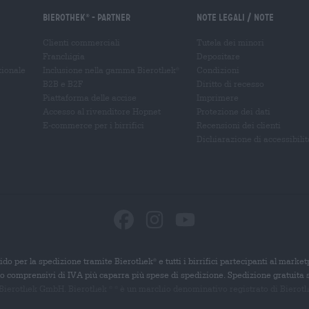
Bierothek
- Partner
Note legali / Note
®
Clienti commerciali
Tutela dei minori
Franchigia
Depositare
zionale
Inclusione nella gamma Bierothek
Condizioni
®
B2B e B2F
Diritto di recesso
Piattaforma delle accise
Imprimere
Accesso al rivenditore Hopnet
Protezione dei dati
E-commerce per i birrifici
Recensioni dei clienti
Dichiarazione di accessibilit
ido per la spedizione tramite Bierothek
e tutti i birrifici partecipanti al marke
®
ono comprensivi di IVA più caparra più spese di spedizione. Spedizione gratuita 
 Bierothek GmbH. Bierothek
è un
marchio denominativo registrato di Bierothek
®
®