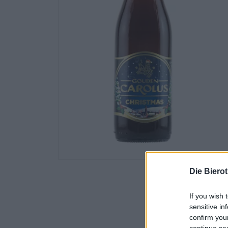
Die Biero
If you wish 
sensitive in
confirm you
continue se