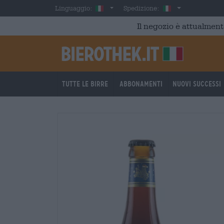
Skip to main content
Italian
Italia
Linguaggio:
Spedizione:
Il negozio è attualment
Tutte le birre
Abbonamenti
Nuovi successi