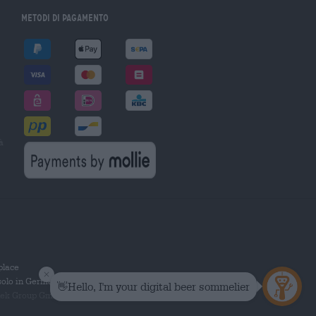
Metodi di pagamento
à
tplace
solo in Germania.
 Group GmbH. Tutti i diritti riservati.