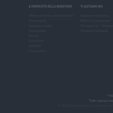
A proposito della Bierothek
Ti aiutiamo noi
Offerte di lavoro alla Bierothek
Seminari sulla birra
®
Sostenibilità
Metodi di pagamento
Impegno sociale
Navigazione
/
Interna
Passeggiata
Domande frequenti
Rivista
Download
Contatto
Corporativo
Val
*
Tutti i prezzi s
© 2026 Die Bierothek
è un prodotto di