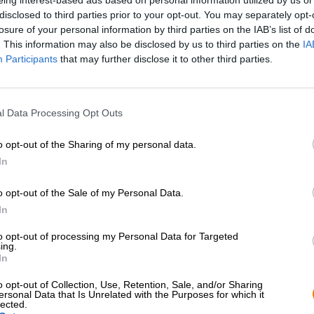
* I prezzi sono comprensivi di accisa
disclosed to third parties prior to your opt-out. You may separately opt-
losure of your personal information by third parties on the IAB’s list of
. This information may also be disclosed by us to third parties on the
IA
Descrizione
Informazioni
Recensioni
(0)
Participants
that may further disclose it to other third parties.
Il birrificio belga Het Anker è noto per le sue birre tradi
l Data Processing Opt Outs
repertorio di un birrificio collaudato. Dopo che i belgi 
2002 è di nuovo disponibile una birra da festival invern
o opt-out of the Sharing of my personal data.
Il Gouden Carolus esce ogni anno giusto in tempo per l’i
In
anima con una potente gradazione alcolica del 10,5%, un
birra festosa ottiene il suo sapore natalizio attraverso l’
o opt-out of the Sale of my Personal Data.
malti e tre tipi di luppolo sono responsabili del corpo v
maturare in tutto il suo splendore entro l’inverno, la bir
In
specialità della birra matura e acquisisce profondità, com
to opt-out of processing my Personal Data for Targeted
ing.
Al termine di questo elaborato processo si ottiene una b
In
rosso rubino e una schiuma cremosa che profuma invitant
speziato, vaniglia e caramello. La bevanda iniziale rivela
o opt-out of Collection, Use, Retention, Sale, and/or Sharing
cremosa di questa potente birra e delizia il palato con not
ersonal Data that Is Unrelated with the Purposes for which it
fuoco di varie erbe e spezie.
lected.