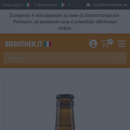
Skip to main content
Italian
Italia
Linguaggio:
Spedizione:
shop@bierothek.de
Il negozio è attualmente in fase di ristrutturazione.
Pertanto, al momento non è possibile effettuare
ordini.
0
Einloggen / An
Warenkor
M