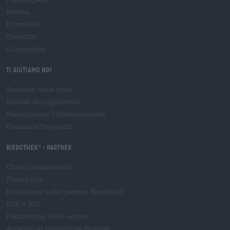
Rivista
Download
Contatto
Corporativo
Ti aiutiamo noi
Seminari sulla birra
Metodi di pagamento
Navigazione
/
Internazionale
Domande frequenti
Bierothek
- Partner
®
Clienti commerciali
Franchigia
Inclusione nella gamma Bierothek
®
B2B e B2F
Piattaforma delle accise
Accesso al rivenditore Hopnet