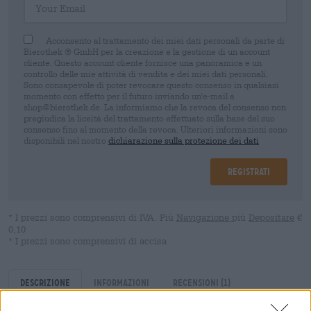
Acconsento al trattamento dei miei dati personali da parte di
Bierothek ® GmbH per la creazione e la gestione di un account
cliente. Questo account cliente fornisce una panoramica e un
controllo delle mie attività di vendita e dei miei dati personali.
Sono consapevole di poter revocare questo consenso in qualsiasi
momento con effetto per il futuro inviando un'e-mail a
shop@bierothek.de. La informiamo che la revoca del consenso non
pregiudica la liceità del trattamento effettuato sulla base del suo
consenso fino al momento della revoca. Ulteriori informazioni sono
disponibili nel nostro
dichiarazione sulla protezione dei dati
Registrati
* I prezzi sono comprensivi di IVA. Più
Navigazione
più
Depositare
€
0,10
* I prezzi sono comprensivi di accisa
Descrizione
Informazioni
Recensioni
(1)