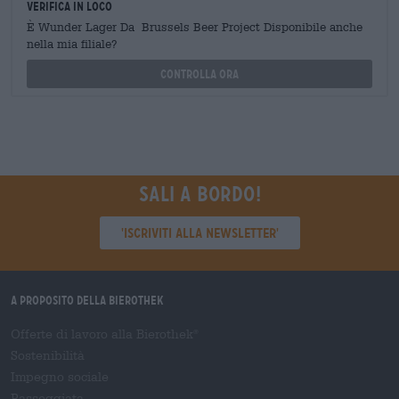
Verifica in loco
È Wunder Lager Da Brussels Beer Project Disponibile anche
nella mia filiale?
Controlla ora
Sali a bordo!
'Iscriviti alla newsletter'
A proposito della Bierothek
Offerte di lavoro alla Bierothek
®
Sostenibilità
Impegno sociale
Passeggiata