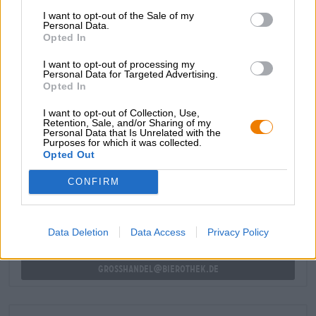
lingua con note di agrumi.
I want to opt-out of the Sale of my
Personal Data.
Opted In
La Wunder Lager è un'eccellente prima uscita e offre uno
spettro meravigliosamente ricco di aromi di luppolo senza
I want to opt-out of processing my
diventare ingombrante.
Personal Data for Targeted Advertising.
Opted In
I want to opt-out of Collection, Use,
Retention, Sale, and/or Sharing of my
Personal Data that Is Unrelated with the
Purposes for which it was collected.
CONSULENZA GRATUITA SULLA BIRRA
Opted Out
Hai domande su questa birra? Siamo qui per te.
shop@bierothek.de
CONFIRM
commercianti o ristoratori
Data Deletion
Data Access
Privacy Policy
Du willst größere Mengen günstiger einkaufen?
grosshandel@bierothek.de