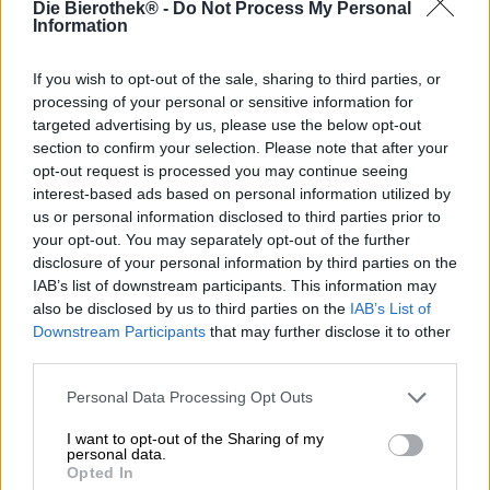
Die Bierothek® -
Do Not Process My Personal
Information
Wunder Lager è una figlia del Brussel Beer Project. La
dichiariamo India Pale Lager e vanta quattro varietà di
luppolo: Cascade, Citra, Columbus e Mosaic. L'India Pale
If you wish to opt-out of the sale, sharing to third parties, or
Lager è una variante luppolata della lager convenzionale
processing of your personal or sensitive information for
e completa il suo aroma con freschezza fruttata e note di
targeted advertising by us, please use the below opt-out
frutta succosa. Questa birra è una vera sorpresa: con una
section to confirm your selection. Please note that after your
gradazione alcolica di appena il 3,8%, sprigiona tutto il
opt-out request is processed you may continue seeing
gusto. La creazione è la prima birra chiara del Bruxelles
interest-based ads based on personal information utilized by
Beer Project e un vero successo!
us or personal information disclosed to third parties prior to
your opt-out. You may separately opt-out of the further
La combinazione del luppolo promette un vero miracolo
disclosure of your personal information by third parties on the
aromatico e la birra chiara non delude: il naso inizia con
IAB’s list of downstream participants. This information may
litchi, pompelmo e mango, a cui si aggiungono
also be disclosed by us to third parties on the
IAB’s List of
gradualmente sentori di erbe appena tagliate e paglia
Downstream Participants
that may further disclose it to other
essiccata al sole. La birra è gialla e torbida, la schiuma a
third parties.
pori fini è rigogliosa e stabile. Bevuto rivela un corpo
elegante, snello e potente allo stesso tempo. Questo viene
Personal Data Processing Opt Outs
completamente assorbito dai meravigliosi aromi del
luppolo. Note di grana sottile formano una base morbida,
I want to opt-out of the Sharing of my
mentre gli aromi di scorza di limone, pompelmo rosa e
personal data.
citronella esotica si incontrano al palato. La bevanda
Opted In
termina con una forte amarezza e rimane a lungo sulla