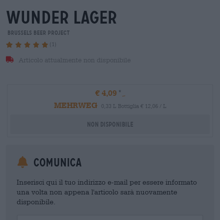
wunder lager
Brussels Beer Project
(1)
Articolo attualmente non disponibile
€ 4,09
MEHRWEG
0,33 L Bottiglia € 12,06 / L
Non disponibile
Comunica
Inserisci qui il tuo indirizzo e-mail per essere informato
una volta non appena l'articolo sarà nuovamente
disponibile.
Your Email