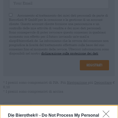
Acconsento al trattamento dei miei dati personali da parte di
Bierothek ® GmbH per la creazione e la gestione di un account
cliente. Questo account cliente fornisce una panoramica e un
controllo delle mie attività di vendita e dei miei dati personali.
Sono consapevole di poter revocare questo consenso in qualsiasi
momento con effetto per il futuro inviando un'e-mail a
shop@bierothek.de. La informiamo che la revoca del consenso non
pregiudica la liceità del trattamento effettuato sulla base del suo
consenso fino al momento della revoca. Ulteriori informazioni sono
disponibili nel nostro
dichiarazione sulla protezione dei dati
Registrati
* I prezzi sono comprensivi di IVA. Più
Navigazione
più
Depositare
€
0,10
* I prezzi sono comprensivi di accisa
Descrizione
Informazioni
Recensioni
(1)
Die Bierothek® -
Do Not Process My Personal