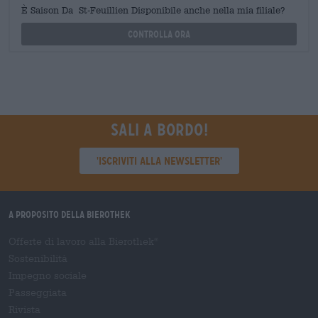
È Saison Da St-Feuillien Disponibile anche nella mia filiale?
Controlla ora
Sali a bordo!
'Iscriviti alla newsletter'
A proposito della Bierothek
Offerte di lavoro alla Bierothek
®
Sostenibilità
Impegno sociale
Passeggiata
Rivista