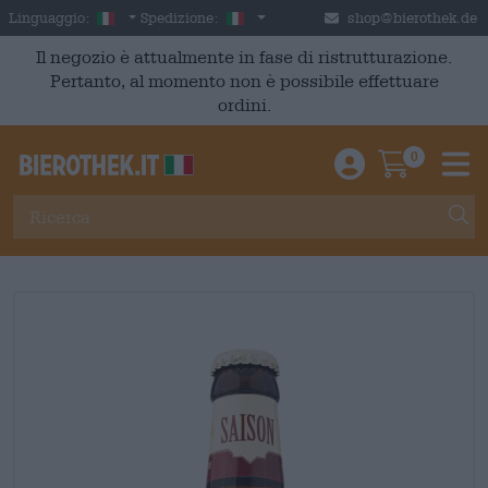
Skip to main content
Italian
Italia
Linguaggio:
Spedizione:
shop@bierothek.de
Il negozio è attualmente in fase di ristrutturazione.
Pertanto, al momento non è possibile effettuare
ordini.
0
Einloggen / An
Warenkor
M