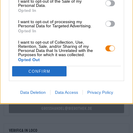
I want to opt-out of the Sale of my
Personal Data.
simili: il grano maturato al sole incontra gli agrumi
Opted In
piccanti, la liquirizia, il lievito, le erbe appena tagliate e
un tocco accattivante di pepe bianco. L’aroma del miele
I want to opt-out of processing my
millefiori cremoso completa abilmente il gusto.
Personal Data for Targeted Advertising.
Opted In
I want to opt-out of Collection, Use,
Retention, Sale, and/or Sharing of my
Personal Data that Is Unrelated with the
Purposes for which it was collected.
CONSULENZA GRATUITA SULLA BIRRA
Opted Out
Hai domande su questa birra? Siamo qui per te.
CONFIRM
shop@bierothek.de
commercianti o ristoratori
Data Deletion
Data Access
Privacy Policy
Du willst größere Mengen günstiger einkaufen?
grosshandel@bierothek.de
Verifica in loco