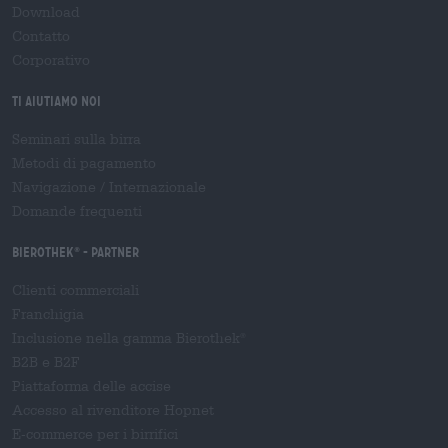
Download
Contatto
Corporativo
Ti aiutiamo noi
Seminari sulla birra
Metodi di pagamento
Navigazione
/
Internazionale
Domande frequenti
Bierothek
- Partner
®
Clienti commerciali
Franchigia
Inclusione nella gamma Bierothek
®
B2B e B2F
Piattaforma delle accise
Accesso al rivenditore Hopnet
E-commerce per i birrifici