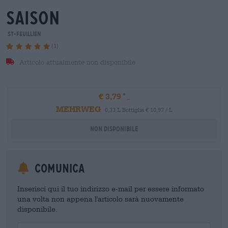
saison
St-Feuillien
(1)
Articolo attualmente non disponibile
€ 3,79
MEHRWEG
0,33 L Bottiglia € 10,97 / L
Non disponibile
Comunica
Inserisci qui il tuo indirizzo e-mail per essere informato
una volta non appena l'articolo sarà nuovamente
disponibile.
Your Email