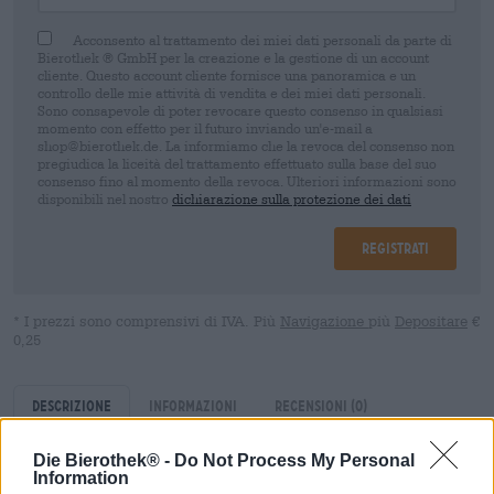
Acconsento al trattamento dei miei dati personali da parte di
Bierothek ® GmbH per la creazione e la gestione di un account
cliente. Questo account cliente fornisce una panoramica e un
controllo delle mie attività di vendita e dei miei dati personali.
Sono consapevole di poter revocare questo consenso in qualsiasi
momento con effetto per il futuro inviando un'e-mail a
shop@bierothek.de. La informiamo che la revoca del consenso non
pregiudica la liceità del trattamento effettuato sulla base del suo
consenso fino al momento della revoca. Ulteriori informazioni sono
disponibili nel nostro
dichiarazione sulla protezione dei dati
Registrati
* I prezzi sono comprensivi di IVA. Più
Navigazione
più
Depositare
€
0,25
Descrizione
Informazioni
Recensioni
(0)
Die Bierothek® -
Do Not Process My Personal
Information
In qualità di cofondatori del movimento americano della