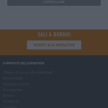
Controlla ora
Sali a bordo!
'Iscriviti alla newsletter'
A proposito della Bierothek
Offerte di lavoro alla Bierothek
®
Sostenibilità
Impegno sociale
Passeggiata
Rivista
Download
Contatto