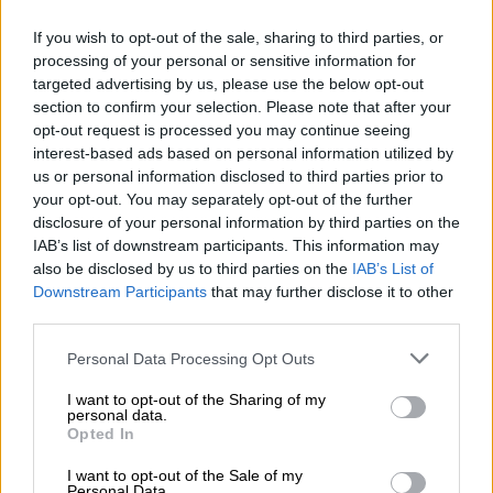
birra artigianale, i birrai della Shipyard Brewing Company
sono esperti assoluti quando si tratta di birra artigianale.
If you wish to opt-out of the sale, sharing to third parties, or
Il team produce birre creative, artigianali e luppolate da
processing of your personal or sensitive information for
oltre 30 anni e può giustamente affermare di avere un
targeted advertising by us, please use the below opt-out
gusto squisito. Con la loro esperienza, producono birre
section to confirm your selection. Please note that after your
artigianali stimolanti, complesse ed emozionanti. A volte
opt-out request is processed you may continue seeing
non è così facile per i tuoi clienti: il loro palato deve prima
interest-based ads based on personal information utilized by
abituarsi all'enorme quantità di luppolo presente nella
us or personal information disclosed to third parties prior to
birra e all'amarezza che ne risulta.
your opt-out. You may separately opt-out of the further
disclosure of your personal information by third parties on the
Per accogliere i principianti tra i loro fan, il birrificio ha
IAB’s list of downstream participants. This information may
sviluppato un'India Pale Ale più accessibile. Monkey Fist
also be disclosed by us to third parties on the
IAB’s List of
è una birra più morbida e facile da bere rispetto a molte
Downstream Participants
that may further disclose it to other
altre IPA. La creazione si distingue per l'elevata bevibilità
third parties.
e ha ancora angoli, spigoli e carattere. Dopo alcuni
tentativi, il team ha trovato la ricetta perfetta: la versione
Personal Data Processing Opt Outs
rivisitata combina malto leggero e fiocchi d'avena con tre
gustosi tipi di luppolo. Citra, Cascade e Mosaic
I want to opt-out of the Sharing of my
contribuiscono con note tropicali di pompelmo, ananas,
personal data.
mango, frutto della passione e melone al gioco aromatico,
Opted In
mentre i cereali maturati al sole creano una dolcezza
delicata e un corpo corposo. Un finale secco, frizzante e
I want to opt-out of the Sale of my
Personal Data.