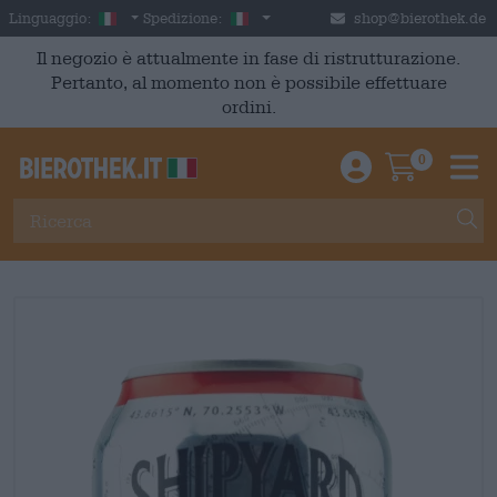
Skip to main content
Italian
Italia
Linguaggio:
Spedizione:
shop@bierothek.de
Il negozio è attualmente in fase di ristrutturazione.
Pertanto, al momento non è possibile effettuare
ordini.
0
Einloggen / An
Warenkor
M