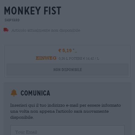
monkey fist
Shipyard
Articolo attualmente non disponibile
€ 5,19
EINWEG
0,36 L POTERE € 14,42 / L
Non disponibile
Comunica
Inserisci qui il tuo indirizzo e-mail per essere informato
una volta non appena l'articolo sarà nuovamente
disponibile.
Your Email