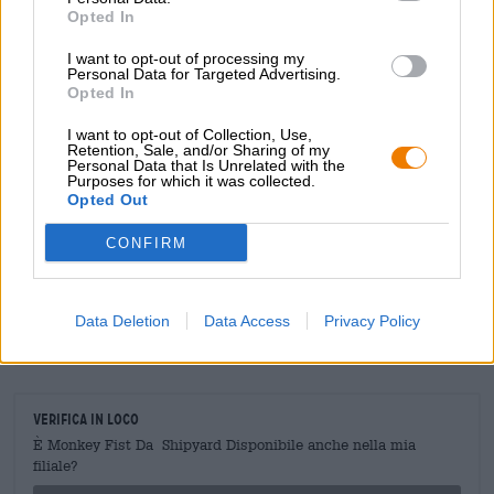
moderatamente amaro corona il piacere della birra e fa
Opted In
venire sete di un'altra lattina.
I want to opt-out of processing my
Personal Data for Targeted Advertising.
Opted In
I want to opt-out of Collection, Use,
Retention, Sale, and/or Sharing of my
CONSULENZA GRATUITA SULLA BIRRA
Personal Data that Is Unrelated with the
Hai domande su questa birra? Siamo qui per te.
Purposes for which it was collected.
Opted Out
shop@bierothek.de
CONFIRM
commercianti o ristoratori
Du willst größere Mengen günstiger einkaufen?
Data Deletion
Data Access
Privacy Policy
grosshandel@bierothek.de
Verifica in loco
È Monkey Fist Da Shipyard Disponibile anche nella mia
filiale?