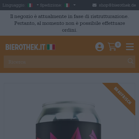
Skip to main content
Italian
Italia
Linguaggio:
Spedizione:
shop@bierothek.de
Il negozio è attualmente in fase di ristrutturazione.
Pertanto, al momento non è possibile effettuare
ordini.
0
Einloggen / An
Warenkor
M
Braufrisch