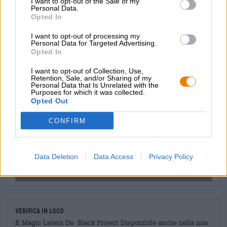
I want to opt-out of the Sale of my
della passione esotico. Una buona porzione di sale
Personal Data.
Opted In
conferisce alla birra un tocco interessante e bilancia
elegantemente la dolcezza fruttata e l'acidità.
I want to opt-out of processing my
Personal Data for Targeted Advertising.
Opted In
I want to opt-out of Collection, Use,
Retention, Sale, and/or Sharing of my
Personal Data that Is Unrelated with the
CONSULENZA GRATUITA SULLA BIRRA
Purposes for which it was collected.
Hai domande su questa birra? Siamo qui per te.
Opted Out
shop@bierothek.de
CONFIRM
commercianti o ristoratori
Du willst größere Mengen günstiger einkaufen?
Data Deletion
Data Access
Privacy Policy
grosshandel@bierothek.de
Verifica in loco
È Magic Latern Da Black Project Disponibile anche nella mia