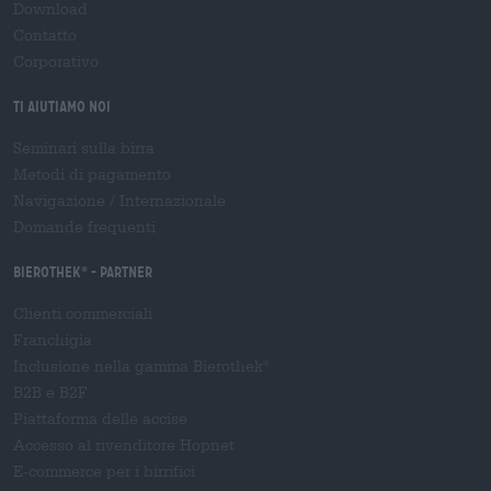
Download
Contatto
Corporativo
Ti aiutiamo noi
Seminari sulla birra
Metodi di pagamento
Navigazione
/
Internazionale
Domande frequenti
Bierothek
- Partner
®
Clienti commerciali
Franchigia
Inclusione nella gamma Bierothek
®
B2B e B2F
Piattaforma delle accise
Accesso al rivenditore Hopnet
E-commerce per i birrifici