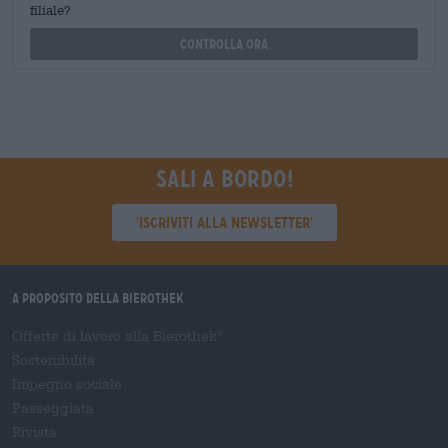
filiale?
Controlla ora
Sali a bordo!
'Iscriviti alla newsletter'
A proposito della Bierothek
Offerte di lavoro alla Bierothek
®
Sostenibilità
Impegno sociale
Passeggiata
Rivista