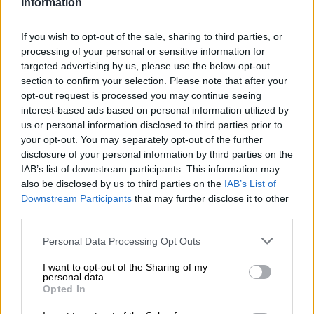
Information
in essa abiti un genio, che esaudirà il desiderio del tuo
cuore non appena la libererai. Nel corso dei secoli, soldati
di ventura e avventurieri hanno viaggiato fino all'Estremo
If you wish to opt-out of the sale, sharing to third parties, or
Oriente per trovare una delle splendenti lampade dorate.
processing of your personal or sensitive information for
Ricchezza indicibile, salute, felicità nell'amore, nella casa,
targeted advertising by us, please use the below opt-out
nel giardino, nel cavallo e nei tesori ti tentano, purché
section to confirm your selection. Please note that after your
trovi uno dei rari djinn nella loro prigione dorata.
opt-out request is processed you may continue seeing
interest-based ads based on personal information utilized by
Non possiamo dire con certezza se nella lampada magica
us or personal information disclosed to third parties prior to
di Black Project viva un jinn che esaudisce i desideri.
your opt-out. You may separately opt-out of the further
Sappiamo però che le lattine di Magic Lantern
disclosure of your personal information by third parties on the
contengono una birra acida molto speciale. I birrai hanno
IAB’s list of downstream participants. This information may
ideato un'intera gamma di birre alla frutta, condite con
also be disclosed by us to third parties on the
IAB’s List of
sale rosa dell'Himalaya e caratterizzate dalla loro
Downstream Participants
that may further disclose it to other
meravigliosa acidità e dal carattere estivo.
third parties.
Non fa eccezione Magic Lantern nella versione con frutto
Personal Data Processing Opt Outs
della passione e arancia rossa. La birra acida viene
prodotta con malto di frumento e la fermentazione viene
I want to opt-out of the Sharing of my
effettuata dai microbi che vivono nella nave di
personal data.
raffreddamento aperta del birrificio. La calda birra dorata
Opted In
ha uno scintillio color rame e ha un delicato sapore di
malto leggero, succo d'arancia appena spremuto e frutto