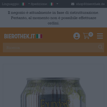
Skip to main content
Italian
Italia
Linguaggio:
Spedizione:
shop@bierothek.de
Il negozio è attualmente in fase di ristrutturazione.
Pertanto, al momento non è possibile effettuare
ordini.
0
Einloggen / An
Warenkor
M