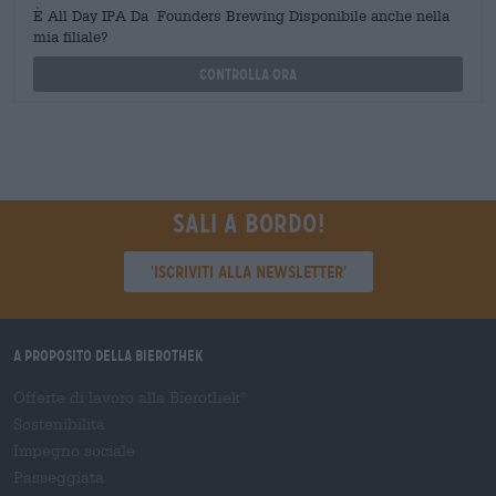
È All Day IPA Da Founders Brewing Disponibile anche nella
mia filiale?
Controlla ora
Sali a bordo!
'Iscriviti alla newsletter'
A proposito della Bierothek
Offerte di lavoro alla Bierothek
®
Sostenibilità
Impegno sociale
Passeggiata