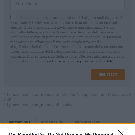
Acconsento al trattamento dei miei dati personali da parte di
Bierothek ® GmbH per la creazione e la gestione di un account
cliente. Questo account cliente fornisce una panoramica e un
controllo delle mie attività di vendita e dei miei dati personali.
Sono consapevole di poter revocare questo consenso in qualsiasi
momento con effetto per il futuro inviando un'e-mail a
shop@bierothek.de. La informiamo che la revoca del consenso non
pregiudica la liceità del trattamento effettuato sulla base del suo
consenso fino al momento della revoca. Ulteriori informazioni sono
disponibili nel nostro
dichiarazione sulla protezione dei dati
Registrati
* I prezzi sono comprensivi di IVA. Più
Navigazione
più
Depositare
€
0,25
* I prezzi sono comprensivi di accisa
Descrizione
Informazioni
Recensioni
(3)
Die Bierothek® -
Do Not Process My Personal