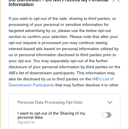
Information
La storia dell'All Day IPA è iniziata nel 2009, quando il
mastro birraio e capo birraio Jeremy Kosmicki voleva bere
If you wish to opt-out of the sale, sharing to third parties, or
una birra che fosse allo stesso tempo beverina e leggera,
processing of your personal or sensitive information for
ma anche corposa e dal sapore intenso. Ha provato tutta
targeted advertising by us, please use the below opt-out
una serie di birre pregiate, ma non ha trovato quella
section to confirm your selection. Please note that after your
giusta. Le birre assaggiate erano o troppo leggere, non
opt-out request is processed you may continue seeing
abbastanza gustose o troppo forti. Dopo aver provato
interest-based ads based on personal information utilized by
tutte le varianti possibili, non gli rimase altra scelta che
us or personal information disclosed to third parties prior to
produrre lui stesso la birra che desiderava.
your opt-out. You may separately opt-out of the further
Alla fine, il suo ambizioso piano ha richiesto più di 20
disclosure of your personal information by third parties on the
tentativi. Una ricetta dopo l'altra è stata ideata, provata e
IAB’s list of downstream participants. This information may
scartata di nuovo finché Jeremy non ha finalmente trovato
also be disclosed by us to third parties on the
IAB’s List of
la corretta combinazione di ingredienti. Il risultato è una
Downstream Participants
that may further disclose it to other
birra beverina che unisce la leggerezza e la bevibilità di
third parties.
una Session IPA con la pienezza e la potenza di una IPA
tradizionale. La Session Ale All Day IPA è nata e non ha
Personal Data Processing Opt Outs
solo impressionato Jeremy.
I want to opt-out of the Sharing of my
La creazione sciolta e traballante scorre nel bicchiere in
personal data.
un giallo allegro e solare e ha una piccola corona di
Opted In
schiuma bianca come la neve sul corpo luminoso. Un forte