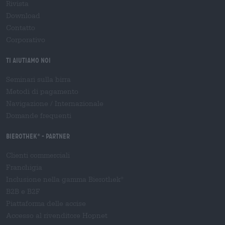
Rivista
Download
Contatto
Corporativo
Ti aiutiamo noi
Seminari sulla birra
Metodi di pagamento
Navigazione
/
Internazionale
Domande frequenti
Bierothek
- Partner
®
Clienti commerciali
Franchigia
Inclusione nella gamma Bierothek
®
B2B e B2F
Piattaforma delle accise
Accesso al rivenditore Hopnet