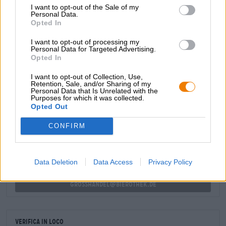
I want to opt-out of the Sale of my
profumo di malto caramellato, frutta tropicale, agrumi e
Personal Data.
arancia appena spremuta riempie il naso e fa venire
Opted In
voglia di bere il primo sorso. Il gusto iniziale ricalca la
prima impressione olfattiva e presenta una session ale dal
I want to opt-out of processing my
carattere luppolato, aroma secco e amaro delicatamente
Personal Data for Targeted Advertising.
Opted In
equilibrato.
I want to opt-out of Collection, Use,
Retention, Sale, and/or Sharing of my
Personal Data that Is Unrelated with the
Purposes for which it was collected.
CONSULENZA GRATUITA SULLA BIRRA
Opted Out
Hai domande su questa birra? Siamo qui per te.
shop@bierothek.de
CONFIRM
commercianti o ristoratori
Data Deletion
Data Access
Privacy Policy
Du willst größere Mengen günstiger einkaufen?
grosshandel@bierothek.de
Verifica in loco