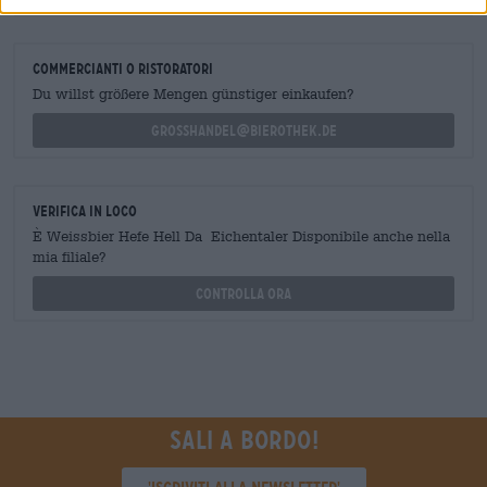
commercianti o ristoratori
Du willst größere Mengen günstiger einkaufen?
grosshandel@bierothek.de
Verifica in loco
È Weissbier Hefe Hell Da Eichentaler Disponibile anche nella
mia filiale?
Controlla ora
Sali a bordo!