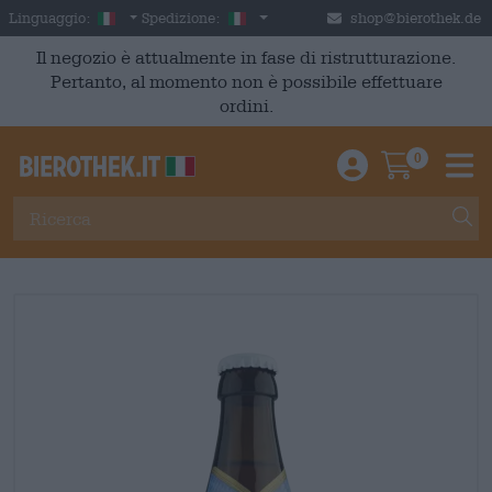
Skip to main content
Italian
Italia
Linguaggio:
Spedizione:
shop@bierothek.de
Il negozio è attualmente in fase di ristrutturazione.
Pertanto, al momento non è possibile effettuare
ordini.
0
Einloggen / An
Warenkor
M