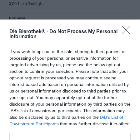
0,50 Litro Bottiglia
Brauerei
Eichentaler
Die Bierothek® -
Do Not Process My Personal
Tessera Bierothek®
Information
10454002
EAN
If you wish to opt-out of the sale, sharing to third parties, or
4260143294612
processing of your personal or sensitive information for
Peso
targeted advertising by us, please use the below opt-out
0.5kg(0.88kg con imballaggio)
section to confirm your selection. Please note that after your
opt-out request is processed you may continue seeing
Depositare
interest-based ads based on personal information utilized by
€ 0.08
us or personal information disclosed to third parties prior to
LMIV
your opt-out. You may separately opt-out of the further
Operatore responsabile del settore alimentare (UE)
disclosure of your personal information by third parties on the
Brauerei Hacklberg, Bräuhausplatz 3, 94034
Passau Deutschland(DE)
IAB’s list of downstream participants. This information may
also be disclosed by us to third parties on the
IAB’s List of
Bierregion
Downstream Participants
that may further disclose it to other
Deutschland
third parties.
Stile birra
birre di frumento