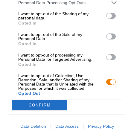
Personal Data Processing Opt Outs
Raccomandazione gastronomica
Avviatore
: Panini con pomodoro mozzarella
I want to opt-out of the Sharing of my
personal data.
Portata principale
: Salsicce bianche con salatini e senape
Opted In
dolce
Dessert
: Banana fritta con anacardi tostati
I want to opt-out of the Sale of my
Gradazione alcolica
Personal Data.
5.2 % vol
Opted In
Amara unità
I want to opt-out of processing my
0 IBU
Personal Data for Targeted Advertising.
Opted In
Mosto originale
13 ° Plato
I want to opt-out of Collection, Use,
Ingredienti
Retention, Sale, and/or Sharing of my
Personal Data that Is Unrelated with the
Acqua, malto
d’orzo
, malto
di frumento
, lievito, luppolo
Purposes for which it was collected.
Opted Out
Accisa
€ 0,23
CONFIRM
CONSULENZA GRATUITA SULLA BIRRA
Data Deletion
Data Access
Privacy Policy
Hai domande su questa birra? Siamo qui per te.
shop@bierothek.de