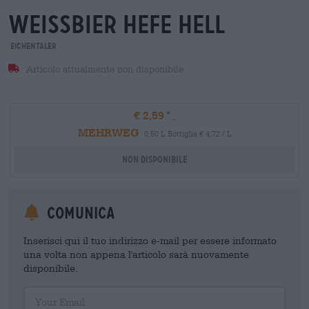
weissbier hefe hell
Eichentaler
Articolo attualmente non disponibile
€ 2,59
MEHRWEG
0,50 L Bottiglia € 4,72 / L
Non disponibile
Comunica
Inserisci qui il tuo indirizzo e-mail per essere informato
una volta non appena l'articolo sarà nuovamente
disponibile.
Your Email