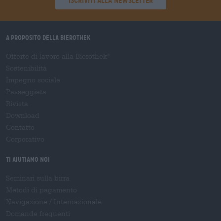
'Iscriviti alla newsletter'
A proposito della Bierothek
Offerte di lavoro alla Bierothek
®
Sostenibilità
Impegno sociale
Passeggiata
Rivista
Download
Contatto
Corporativo
Ti aiutiamo noi
Seminari sulla birra
Metodi di pagamento
Navigazione
/
Internazionale
Domande frequenti