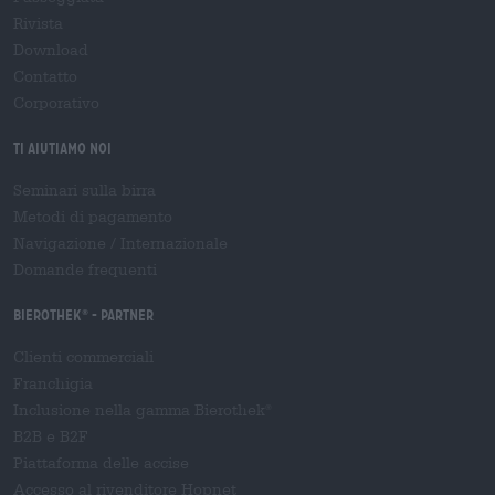
Rivista
Download
Contatto
Corporativo
Ti aiutiamo noi
Seminari sulla birra
Metodi di pagamento
Navigazione
/
Internazionale
Domande frequenti
Bierothek
- Partner
®
Clienti commerciali
Franchigia
Inclusione nella gamma Bierothek
®
B2B e B2F
Piattaforma delle accise
Accesso al rivenditore Hopnet