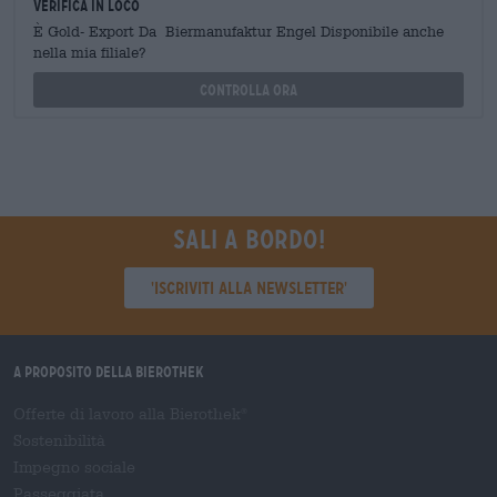
Verifica in loco
È Gold- Export Da Biermanufaktur Engel Disponibile anche
nella mia filiale?
Controlla ora
Sali a bordo!
'Iscriviti alla newsletter'
A proposito della Bierothek
Offerte di lavoro alla Bierothek
®
Sostenibilità
Impegno sociale
Passeggiata