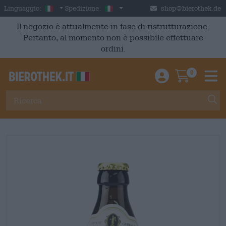
Skip to main content
Italian
Italia
Linguaggio:
Spedizione:
shop@bierothek.de
Il negozio è attualmente in fase di ristrutturazione.
Pertanto, al momento non è possibile effettuare
ordini.
0
Einloggen / An
Warenkor
M