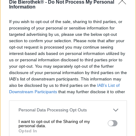
Die Bierothek® -
Do Not Process My Personal
Quando si tratta di birre artigianali fantasiose con
Information
quantità irragionevoli di luppolo, complessi sapori e
amarezza ad altezze vertiginose, siamo alla fonte. Il nostro
magazzino è colmo delle migliori specialità di birra
If you wish to opt-out of the sale, sharing to third parties, or
provenienti da tutto il mondo. Ma abbiamo anche una
processing of your personal or sensitive information for
cornucopia di birre semplici e bevibili provenienti dalle
targeted advertising by us, please use the below opt-out
tradizionali regioni birrarie della Germania. Ogni volta che
section to confirm your selection. Please note that after your
desideriamo qualcosa di gustoso senza troppe clamori,
opt-out request is processed you may continue seeing
prendiamo una qualsiasi scatola e ci godiamo una birra
interest-based ads based on personal information utilized by
chiara, una cantina o una semplice birra intera.
us or personal information disclosed to third parties prior to
your opt-out. You may separately opt-out of the further
La Gold Export della fabbrica di birra Engel è una di
disclosure of your personal information by third parties on the
queste creazioni semplici e addolcisce la sera dopo il
IAB’s list of downstream participants. This information may
lavoro o il fine settimana con acidità luppolata, malto
also be disclosed by us to third parties on the
IAB’s List of
robusto e morbide note di caramello.
Downstream Participants
that may further disclose it to other
Fedele al suo nome, il pezzo di birra scorre nel bicchiere
third parties.
in oro cristallino ed è decorato con una corona di ariosa
schiuma bianca. Il luppolo piccante e la caramella mou ti
Personal Data Processing Opt Outs
solleticano il naso e ti inducono a bere. La birra ha un
I want to opt-out of the Sharing of my
corpo medio e si distingue per un carattere corposo e un
personal data.
gustoso equilibrio di luppolo e malto. Cereali abbondanti,
Opted In
caramello delicatamente sciolto, pane appena sfornato e