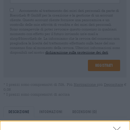
Acconsento al trattamento dei miei dati personali da parte di
Bierothek ® GmbH per la creazione e la gestione di un account
cliente. Questo account cliente fornisce una panoramica e un
controllo delle mie attività di vendita e dei miei dati personali.
Sono consapevole di poter revocare questo consenso in qualsiasi
momento con effetto per il futuro inviando un'e-mail a
shop@bierothek.de. La informiamo che la revoca del consenso non
pregiudica la liceità del trattamento effettuato sulla base del suo
consenso fino al momento della revoca. Ulteriori informazioni sono
disponibili nel nostro
dichiarazione sulla protezione dei dati
Registrati
* I prezzi sono comprensivi di IVA. Più
Navigazione
più
Depositare
€
0,08
* I prezzi sono comprensivi di accisa
Descrizione
Informazioni
Recensioni
(0)