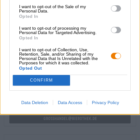
sentori di marmellata fatta in casa catturano il palato.
I want to opt-out of the Sale of my
Luppolo floreale, 20 unità di amarezza e una delicata
Personal Data.
Opted In
dolcezza completano il piacere. Se stai cercando una birra
semplice da consumare tra un pasto e l’altro, con la Gold
I want to opt-out of processing my
Export di Biermanufaktur Engel hai fatto la scelta giusta!
Personal Data for Targeted Advertising.
Opted In
I want to opt-out of Collection, Use,
Retention, Sale, and/or Sharing of my
Personal Data that Is Unrelated with the
Purposes for which it was collected.
CONSULENZA GRATUITA SULLA BIRRA
Opted Out
Hai domande su questa birra? Siamo qui per te.
shop@bierothek.de
CONFIRM
commercianti o ristoratori
Data Deletion
Data Access
Privacy Policy
Du willst größere Mengen günstiger einkaufen?
grosshandel@bierothek.de