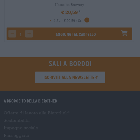
Habesha Brewery
€ 20,59
-
1 St. - € 20,59 / St.
Aggiungi al carrello
decrease quantity
increase quantity
Sali a bordo!
'Iscriviti alla newsletter'
A proposito della Bierothek
Offerte di lavoro alla Bierothek
®
Sostenibilità
Impegno sociale
Passeggiata