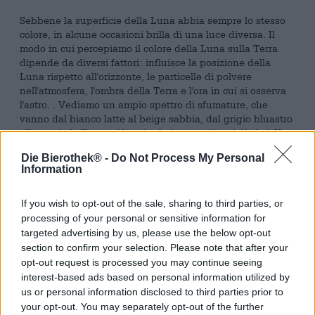
Sebbene la superficie della Luna abbia sempre lo stesso
colore, in alcune occasioni brilla di una luce diversa. Il
modo in cui percepiamo il colore della Luna sulla Terra
dipende da diversi fattori: influisce la posizione della
Luna rispetto all'orizzonte, le particelle di polvere
nell'atmosfera, l'ombra della Terra e l'ora in cui si osserva
l'astro. . Vediamo un ampio spettro di sfumature, che
vanno dal bianco latte al beige sabbia, dal grigio bluastro
all'arancio brillante. Alcuni colori sono più rari di altri. Una
luna blu può essere vista solo ogni pochi anni, lo stesso
Die Bierothek® -
Do Not Process My Personal
vale per la luna viola.
Information
Per addolcire l'attesa fino alla prossima Purple Moon, il
birrificio Schwarze Rose ha inventato una birra adatta:
If you wish to opt-out of the sale, sharing to third parties, or
Purple Moon è una imperial stout che ha il sapore del
processing of your personal or sensitive information for
caramello salato e fortunatamente non è così rara come la
targeted advertising by us, please use the below opt-out
sua equivalente celeste. La magica miscela porta nel
section to confirm your selection. Please note that after your
bicchiere una gradazione alcolica del 10,0% che ruba i
opt-out request is processed you may continue seeing
sensi e una lussuosa sinfonia nel bicchiere che ricorda il
interest-based ads based on personal information utilized by
cremoso caramello salato. Questo effetto è ottenuto
us or personal information disclosed to third parties prior to
attraverso l'uso di zucchero di canna muscovado, malti
your opt-out. You may separately opt-out of the further
tostati e sale marino. L'aggiunta di lattosio conferisce