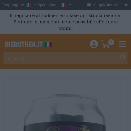
Skip to main content
Italian
Italia
Linguaggio:
Spedizione:
shop@bierothek.de
Il negozio è attualmente in fase di ristrutturazione.
Pertanto, al momento non è possibile effettuare
ordini.
0
Einloggen / An
Warenkor
M