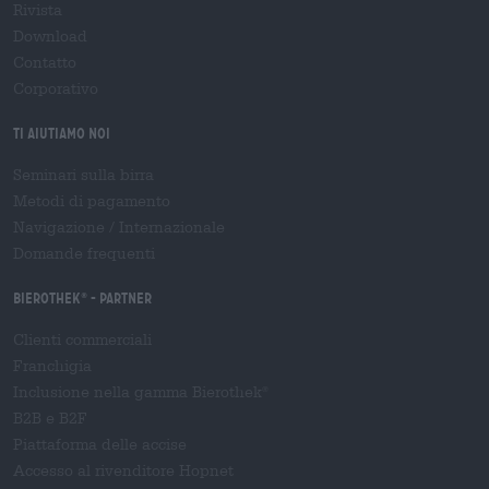
Rivista
Download
Contatto
Corporativo
Ti aiutiamo noi
Seminari sulla birra
Metodi di pagamento
Navigazione
/
Internazionale
Domande frequenti
Bierothek
- Partner
®
Clienti commerciali
Franchigia
Inclusione nella gamma Bierothek
®
B2B e B2F
Piattaforma delle accise
Accesso al rivenditore Hopnet