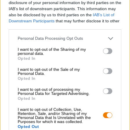
disclosure of your personal information by third parties on the
inoltre alla birra una cremosità meravigliosamente
IAB’s list of downstream participants. This information may
vellutata.
also be disclosed by us to third parties on the
IAB’s List of
Downstream Participants
that may further disclose it to other
third parties.
Personal Data Processing Opt Outs
CONSULENZA GRATUITA SULLA BIRRA
I want to opt-out of the Sharing of my
Hai domande su questa birra? Siamo qui per te.
personal data.
shop@bierothek.de
Opted In
I want to opt-out of the Sale of my
Personal Data.
commercianti o ristoratori
Opted In
Du willst größere Mengen günstiger einkaufen?
I want to opt-out of processing my
Personal Data for Targeted Advertising.
grosshandel@bierothek.de
Opted In
I want to opt-out of Collection, Use,
Retention, Sale, and/or Sharing of my
Verifica in loco
Personal Data that Is Unrelated with the
Purposes for which it was collected.
È Purple Moon Da Schwarze Rose Craft Beer Disponibile
Opted Out
anche nella mia filiale?