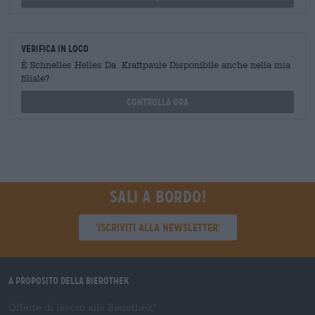
Verifica in loco
È Schnelles Helles Da Kraftpaule Disponibile anche nella mia
filiale?
Controlla ora
Sali a bordo!
'Iscriviti alla newsletter'
A proposito della Bierothek
Offerte di lavoro alla Bierothek
®