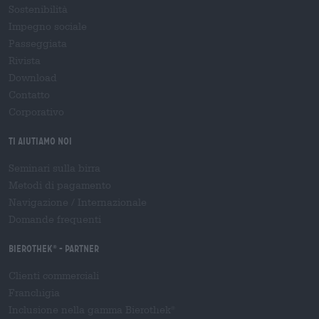
Sostenibilità
Impegno sociale
Passeggiata
Rivista
Download
Contatto
Corporativo
Ti aiutiamo noi
Seminari sulla birra
Metodi di pagamento
Navigazione
/
Internazionale
Domande frequenti
Bierothek
- Partner
®
Clienti commerciali
Franchigia
Inclusione nella gamma Bierothek
®