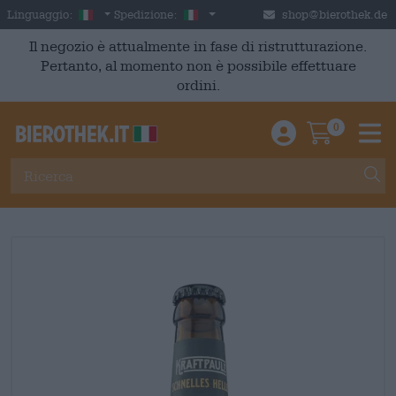
Skip to main content
Italian
Italia
Linguaggio:
Spedizione:
shop@bierothek.de
Il negozio è attualmente in fase di ristrutturazione.
Pertanto, al momento non è possibile effettuare
ordini.
0
Einloggen / An
Warenkor
M