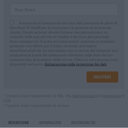
Your Email
Acconsento al trattamento dei miei dati personali da parte di
Bierothek ® GmbH per la creazione e la gestione di un account
cliente. Questo account cliente fornisce una panoramica e un
controllo delle mie attività di vendita e dei miei dati personali.
Sono consapevole di poter revocare questo consenso in qualsiasi
momento con effetto per il futuro inviando un'e-mail a
shop@bierothek.de. La informiamo che la revoca del consenso non
pregiudica la liceità del trattamento effettuato sulla base del suo
consenso fino al momento della revoca. Ulteriori informazioni sono
disponibili nel nostro
dichiarazione sulla protezione dei dati
Registrati
* I prezzi sono comprensivi di IVA. Più
Navigazione
più
Depositare
€
0,08
* I prezzi sono comprensivi di accisa
Descrizione
Informazioni
Recensioni
(0)