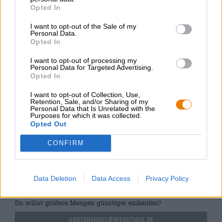
direttamente dalla bottiglia, ecco alcune informazioni sul
Opted In
suo aspetto e sul suo profumo: La gustosa birra chiara si
presenta nel bicchiere in un profondo ambra dorato, è
I want to opt-out of the Sale of my
decorata con un delicato velo di schiuma bianca come i
Personal Data.
fiori e ha un profumo seducente di malto morbido e
Opted In
luppoli agrumati, freschi, fruttati, erbacei e resinosi.
I want to opt-out of processing my
Personal Data for Targeted Advertising.
Per un divertimento semplice nel mezzo, consigliamo
Opted In
quello leggero veloce!
I want to opt-out of Collection, Use,
Retention, Sale, and/or Sharing of my
Personal Data that Is Unrelated with the
Purposes for which it was collected.
Opted Out
CONSULENZA GRATUITA SULLA BIRRA
CONFIRM
Hai domande su questa birra? Siamo qui per te.
shop@bierothek.de
Data Deletion
Data Access
Privacy Policy
commercianti o ristoratori
Du willst größere Mengen günstiger einkaufen?
grosshandel@bierothek.de