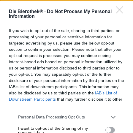
Die Bierothek® -
Do Not Process My Personal
Ci sono birre progettate per un consumo piacevole con
Information
tempo ed energia. Questi pezzi di birra sono caratterizzati
dal loro carattere complesso, dalle infinite profondità di
If you wish to opt-out of the sale, sharing to third parties, or
sapore e dai diversi strati di aromi. Questi esempi di solito
processing of your personal or sensitive information for
hanno subito un processo di produzione della birra molto
targeted advertising by us, please use the below opt-out
lungo o
un invecchiamento in botte
e devono quindi
section to confirm your selection. Please note that after your
essere bevuti con rispetto e in momenti speciali.
opt-out request is processed you may continue seeing
interest-based ads based on personal information utilized by
Anche la Fast Helle di Kraftpaule è stata prodotta
us or personal information disclosed to third parties prior to
utilizzando un processo complesso, ma è stata sviluppata
per un divertimento a breve termine nel mezzo. La Helle
your opt-out. You may separately opt-out of the further
luppolata a freddo è una birra lager bevibile ideale come
disclosure of your personal information by third parties on the
piccolo spuntino pomeridiano, come birra per andare tra
IAB’s list of downstream participants. This information may
due destinazioni, come drink dopo il lavoro il venerdì in
also be disclosed by us to third parties on the
IAB’s List of
ufficio, come dissetante veloce o come modo per
Downstream Participants
that may further disclose it to other
rinfrescarsi quando sei stato scelto per essere il maestro
third parties.
della griglia per l’intera serata. Grazie alla piacevole
gradazione alcolica di 5,0% e al gusto pieno dei luppoli
Personal Data Processing Opt Outs
Mosaic e Citra, questa birra leggera e veloce è davvero
divertente. Poiché probabilmente fischierai la birra
I want to opt-out of the Sharing of my
personal data.