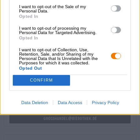
un’insalata Caesar con lattuga romana croccante,
I want to opt-out of the Sale of my
Personal Data.
parmigiano appena rasato, pollo fritto, crostini croccanti e
Opted In
condimento cremoso.
I want to opt-out of processing my
La luce è disponibile anche in
versione analcolica
!
Personal Data for Targeted Advertising.
Opted In
I want to opt-out of Collection, Use,
Retention, Sale, and/or Sharing of my
Personal Data that Is Unrelated with the
Purposes for which it was collected.
CONSULENZA GRATUITA SULLA BIRRA
Opted Out
Hai domande su questa birra? Siamo qui per te.
shop@bierothek.de
CONFIRM
commercianti o ristoratori
Data Deletion
Data Access
Privacy Policy
Du willst größere Mengen günstiger einkaufen?
grosshandel@bierothek.de