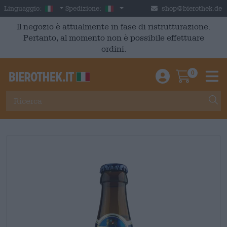
Skip to main content
Italian
Italia
Linguaggio:
Spedizione:
shop@bierothek.de
Il negozio è attualmente in fase di ristrutturazione.
Pertanto, al momento non è possibile effettuare
ordini.
0
Einloggen / An
Warenkor
M