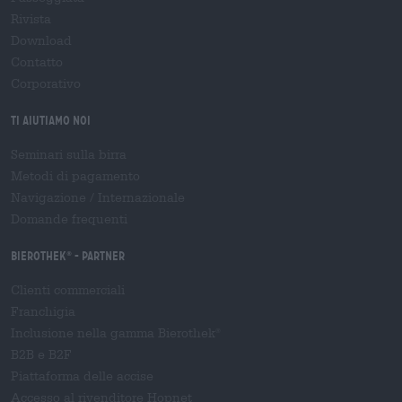
Rivista
Download
Contatto
Corporativo
Ti aiutiamo noi
Seminari sulla birra
Metodi di pagamento
Navigazione
/
Internazionale
Domande frequenti
Bierothek
- Partner
®
Clienti commerciali
Franchigia
Inclusione nella gamma Bierothek
®
B2B e B2F
Piattaforma delle accise
Accesso al rivenditore Hopnet