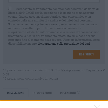
Acconsento al trattamento dei miei dati personali da parte di
Bierothek ® GmbH per la creazione e la gestione di un account
cliente. Questo account cliente fornisce una panoramica e un
controllo delle mie attività di vendita e dei miei dati personali.
Sono consapevole di poter revocare questo consenso in qualsiasi
momento con effetto per il futuro inviando un'e-mail a
shop@bierothek.de. La informiamo che la revoca del consenso non
pregiudica la liceità del trattamento effettuato sulla base del suo
consenso fino al momento della revoca. Ulteriori informazioni sono
disponibili nel nostro
dichiarazione sulla protezione dei dati
Registrati
* I prezzi sono comprensivi di IVA. Più
Navigazione
più
Depositare
€
0,08
* I prezzi sono comprensivi di accisa
Descrizione
Informazioni
Recensioni
(0)