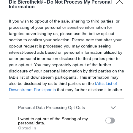
Die Bierothek® -
Do Not Process My Personal
La Helle è un classico della produzione della birra
Information
bavarese e ovviamente non può mancare
nell’assortimento della Birreria di Stato Bavarese
Weihenstephan. Il birrificio Freising è uno dei birrifici più
If you wish to opt-out of the sale, sharing to third parties, or
antichi del mondo e da quasi mille anni fornisce agli
processing of your personal or sensitive information for
abitanti della zona la birra più pregiata. La squadra non
targeted advertising by us, please use the below opt-out
produce più birra solo per i cittadini di Frisinga: oggi la
section to confirm your selection. Please note that after your
buona birra Weihenstephan si può bere in tutto il mondo.
opt-out request is processed you may continue seeing
Una delle birre più apprezzate dagli abili birrai è senza
interest-based ads based on personal information utilized by
dubbio la Helle. È stato incoronato con numerosi premi e
us or personal information disclosed to third parties prior to
ha entusiasmato giurati e laici.
your opt-out. You may separately opt-out of the further
disclosure of your personal information by third parties on the
La birra pluripremiata viene affinata con un periodo di
IAB’s list of downstream participants. This information may
maturazione particolarmente lungo e si presenta come
also be disclosed by us to third parties on the
IAB’s List of
l’oro nel bicchiere durante il suo periodo di massimo
Downstream Participants
that may further disclose it to other
splendore. Una schiuma rigogliosa si accumula sul corpo
third parties.
cristallino ed emana un bouquet speziato che fa venir
voglia di berlo. Il primo e ogni sorso successivo
Personal Data Processing Opt Outs
intrappolano il palato con un piacevole equilibrio di malto
delicato e robusto e delicate spezie di luppolo. La Helle è
I want to opt-out of the Sharing of my
più morbida di qualsiasi altro stile di birra e si sposa bene
personal data.
con una varietà di piatti grazie al suo carattere rotondo e
Opted In
armonioso. La nostra preferita con questa creazione è