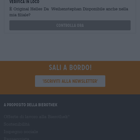
Verifica in loco
È Original Helles Da Weihenstephan Disponibile anche nella
mia filiale?
Controlla ora
Sali a bordo!
'Iscriviti alla newsletter'
A proposito della Bierothek
Offerte di lavoro alla Bierothek
®
Sostenibilità
Impegno sociale
Passeggiata