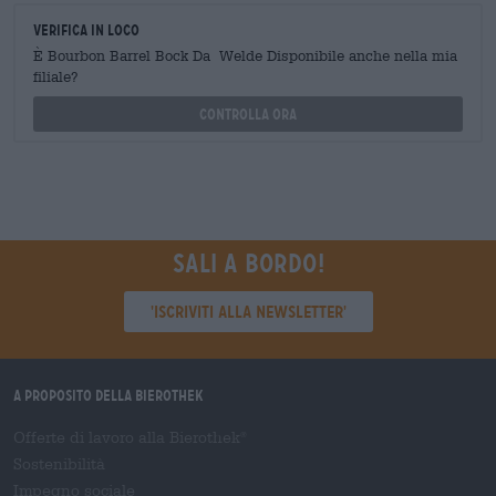
Verifica in loco
È Bourbon Barrel Bock Da Welde Disponibile anche nella mia
filiale?
Controlla ora
Sali a bordo!
'Iscriviti alla newsletter'
A proposito della Bierothek
Offerte di lavoro alla Bierothek
®
Sostenibilità
Impegno sociale