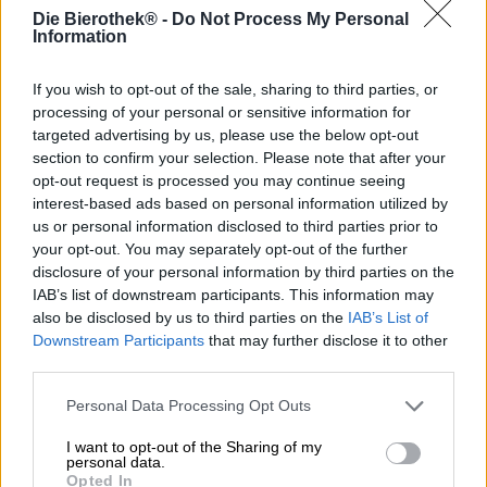
Die Bierothek® -
Do Not Process My Personal
Se vuoi che qualcosa sia particolarmente buono, devi
Information
essere paziente.
If you wish to opt-out of the sale, sharing to third parties, or
I birrai della Weldebräu di Plankstadt hanno mostrato
processing of your personal or sensitive information for
molta pazienza con la loro pregiata birra bock e si sono
targeted advertising by us, please use the below opt-out
trattenuti per tre mesi per potervi presentare una birra
section to confirm your selection. Please note that after your
incomparabile dal carattere complesso, un gusto intenso e
opt-out request is processed you may continue seeing
un aroma meraviglioso. La tua Bourbon Barrel Bock viene
interest-based ads based on personal information utilized by
prodotta come una birra forte convenzionale, ma una volta
completato il processo di produzione non finisce
us or personal information disclosed to third parties prior to
direttamente nelle bottiglie ma in botti di legno dismesse
your opt-out. You may separately opt-out of the further
che precedentemente ospitavano pregiato bourbon. Nel
disclosure of your personal information by third parties on the
corso dei successivi 90 giorni, la birra acquisisce gli
IAB’s list of downstream participants. This information may
squisiti aromi del legno e sviluppa un profilo aromatico
also be disclosed by us to third parties on the
IAB’s List of
elegante che unisce la morbidezza dolce e corposa di una
Downstream Participants
that may further disclose it to other
bock con il fuoco del liquore.
third parties.
La specialità della birra scorre nel bicchiere in un caldo
Personal Data Processing Opt Outs
rosso ramato e completa il suo aspetto attraente con una
corona di schiuma cremosa color avorio. Una poesia
I want to opt-out of the Sharing of my
olfattiva fatta di malto, miele, bourbon e vaniglia si alza
personal data.
Opted In
nell'aria e quasi ti seduce da bere. Il primo e tutti i