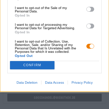
successivi sorsi sono una combinazione vellutata di
I want to opt-out of the Sale of my
cereali delicatamente tostati, caramello delicatamente
Personal Data.
sciolto, spezie forti e note terrose di rovere. Il luppolo
Opted In
regala sentori armoniosi di fiori, erba appena falciata e
lime piccante. Un finale amaro, fruttato e speziato
I want to opt-out of processing my
Personal Data for Targeted Advertising.
completa il piacere della birra.
Opted In
I want to opt-out of Collection, Use,
Retention, Sale, and/or Sharing of my
Personal Data that Is Unrelated with the
Purposes for which it was collected.
Opted Out
CONSULENZA GRATUITA SULLA BIRRA
Hai domande su questa birra? Siamo qui per te.
CONFIRM
shop@bierothek.de
Data Deletion
Data Access
Privacy Policy
commercianti o ristoratori
Du willst größere Mengen günstiger einkaufen?
grosshandel@bierothek.de