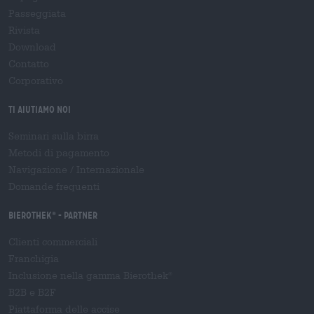
Passeggiata
Rivista
Download
Contatto
Corporativo
Ti aiutiamo noi
Seminari sulla birra
Metodi di pagamento
Navigazione
/
Internazionale
Domande frequenti
Bierothek
- Partner
®
Clienti commerciali
Franchigia
Inclusione nella gamma Bierothek
®
B2B e B2F
Piattaforma delle accise