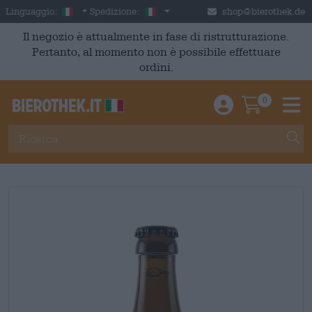
Skip to main content
Italian
Italia
Linguaggio:
Spedizione:
shop@bierothek.de
Il negozio è attualmente in fase di ristrutturazione.
Pertanto, al momento non è possibile effettuare
ordini.
0
Einloggen / An
Warenkor
M