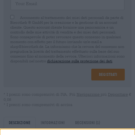
Acconsento al trattamento dei miei dati personali da parte di
Bierothek ® GmbH per la creazione e la gestione di un account
cliente. Questo account cliente fornisce una panoramica e un
controllo delle mie attività di vendita e dei miei dati personali.
Sono consapevole di poter revocare questo consenso in qualsiasi
momento con effetto per il futuro inviando un'e-mail a
shop@bierothek.de. La informiamo che la revoca del consenso non
pregiudica la liceità del trattamento effettuato sulla base del suo
consenso fino al momento della revoca. Ulteriori informazioni sono
disponibili nel nostro
dichiarazione sulla protezione dei dati
Registrati
* I prezzi sono comprensivi di IVA. Più
Navigazione
più
Depositare
€
0,08
* I prezzi sono comprensivi di accisa
Descrizione
Informazioni
Recensioni
(1)