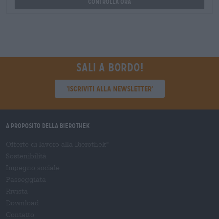
Controlla ora
Sali a bordo!
'Iscriviti alla newsletter'
A proposito della Bierothek
Offerte di lavoro alla Bierothek
®
Sostenibilità
Impegno sociale
Passeggiata
Rivista
Download
Contatto