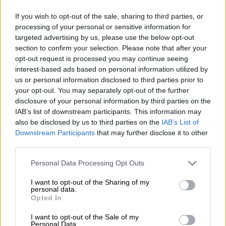
Birra e sport sono sempre stati legati.
If you wish to opt-out of the sale, sharing to third parties, or
Non importa se bevi una birra fresca mentre guardi il
processing of your personal or sensitive information for
tennis in TV, concediti uno shandy isotonico per
targeted advertising by us, please use the below opt-out
rinfrescarti dopo un allenamento sudato o alza il boccale
section to confirm your selection. Please note that after your
per brindare alla partita alla vittoria: lo sport e la birra
opt-out request is processed you may continue seeing
sono i migliori amici e Almut of Emma – Beers Senza Barba
interest-based ads based on personal information utilized by
ha dedicato una birra a questa amicizia speciale.
us or personal information disclosed to third parties prior to
your opt-out. You may separately opt-out of the further
Per onorare il sacro legame tra birra e sport, Almut ha
disclosure of your personal information by third parties on the
sviluppato Heimspiel, una birra chiara tedesca che
IAB’s list of downstream participants. This information may
godiamo in ogni situazione. L'Heimspiel è una vera birra
also be disclosed by us to third parties on the
IAB’s List of
estiva: piccante, fresca e fruttata, fa venire voglia di sole.
Downstream Participants
that may further disclose it to other
Il capolavoro della luppolatura a freddo contiene tre
diversi tipi di luppolo ed è un vero capolavoro del luppolo.
third parties.
I tre luppoli aromatici bavaresi sono meravigliosamente
equilibrati e creano una sinfonia di note fruttate. Gli
Personal Data Processing Opt Outs
intenditori assaggiano pompelmo, uva spina e melone e
I want to opt-out of the Sharing of my
apprezzano la combinazione ben equilibrata di frutta e
personal data.
amarezza.
Opted In
La partita in casa è il miglior compagno per l'euforia della
I want to opt-out of the Sale of my
vittoria, ti aiuta a superare l'imbarazzante sconfitta e ti
Personal Data.