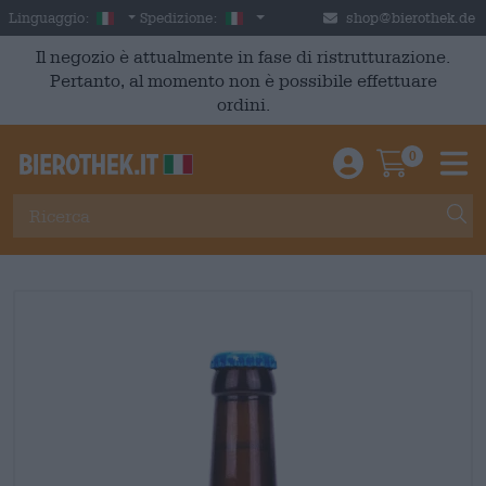
Skip to main content
Italian
Italia
Linguaggio:
Spedizione:
shop@bierothek.de
Il negozio è attualmente in fase di ristrutturazione.
Pertanto, al momento non è possibile effettuare
ordini.
0
Einloggen / An
Warenkor
M