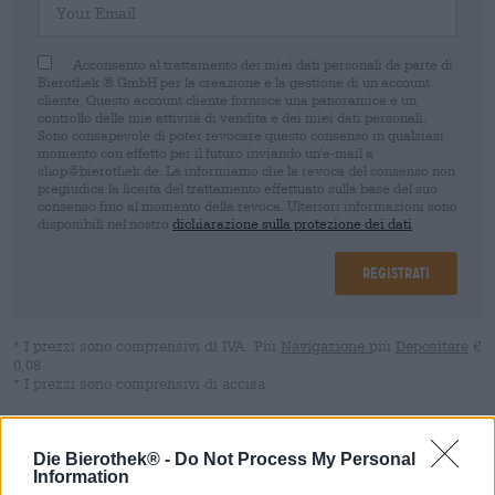
Acconsento al trattamento dei miei dati personali da parte di
Bierothek ® GmbH per la creazione e la gestione di un account
cliente. Questo account cliente fornisce una panoramica e un
controllo delle mie attività di vendita e dei miei dati personali.
Sono consapevole di poter revocare questo consenso in qualsiasi
momento con effetto per il futuro inviando un'e-mail a
shop@bierothek.de. La informiamo che la revoca del consenso non
pregiudica la liceità del trattamento effettuato sulla base del suo
consenso fino al momento della revoca. Ulteriori informazioni sono
disponibili nel nostro
dichiarazione sulla protezione dei dati
Registrati
* I prezzi sono comprensivi di IVA. Più
Navigazione
più
Depositare
€
0,08
* I prezzi sono comprensivi di accisa
Descrizione
Informazioni
Recensioni
(6)
Die Bierothek® -
Do Not Process My Personal
Information