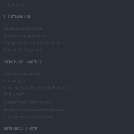
Corporativo
Ti aiutiamo noi
Seminari sulla birra
Metodi di pagamento
Navigazione
/
Internazionale
Domande frequenti
Bierothek
- Partner
®
Clienti commerciali
Franchigia
Inclusione nella gamma Bierothek
®
B2B e B2F
Piattaforma delle accise
Accesso al rivenditore Hopnet
E-commerce per i birrifici
Note legali / Note