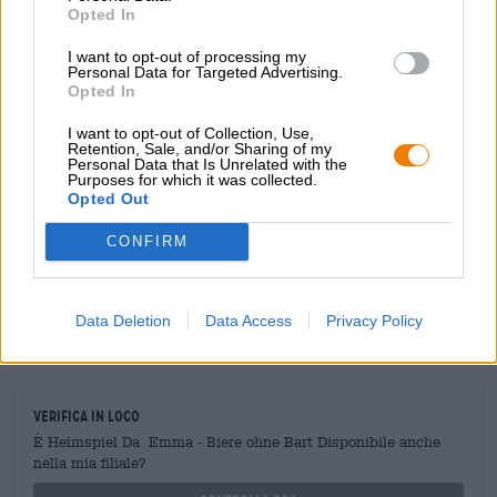
motiva comunque ad andare ad allenarti. Il perfetto
Opted In
compagno di sport quando il tuo migliore amico finisce di
I want to opt-out of processing my
nuovo sul divano.
Personal Data for Targeted Advertising.
Opted In
I want to opt-out of Collection, Use,
Retention, Sale, and/or Sharing of my
CONSULENZA GRATUITA SULLA BIRRA
Personal Data that Is Unrelated with the
Hai domande su questa birra? Siamo qui per te.
Purposes for which it was collected.
shop@bierothek.de
Opted Out
CONFIRM
commercianti o ristoratori
Du willst größere Mengen günstiger einkaufen?
Data Deletion
Data Access
Privacy Policy
grosshandel@bierothek.de
Verifica in loco
È Heimspiel Da Emma - Biere ohne Bart Disponibile anche
nella mia filiale?