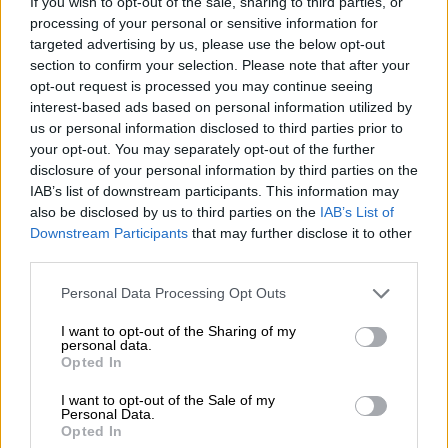
If you wish to opt-out of the sale, sharing to third parties, or
Permettimi, Zapotopaz. Ma puoi anche dire
processing of your personal or sensitive information for
semplicemente Zapo.
targeted advertising by us, please use the below opt-out
section to confirm your selection. Please note that after your
Più o meno così si presenta al suo pubblico Emma's Strong
opt-out request is processed you may continue seeing
Ale – Birre Senza Barba. Si presenta in un meraviglioso
interest-based ads based on personal information utilized by
tono rosso ambrato e ispira già prima del primo sorso.
Quando lo versi, un bouquet floreale di note
us or personal information disclosed to third parties prior to
meravigliosamente fruttate colpisce il tuo naso. Si
your opt-out. You may separately opt-out of the further
avvertono succose arance rosse, litchi e frutti rossi estivi,
disclosure of your personal information by third parties on the
un accenno di caramello accompagna l'esperienza
IAB’s list of downstream participants. This information may
olfattiva.
also be disclosed by us to third parties on the
IAB’s List of
Downstream Participants
that may further disclose it to other
Profumo o no, alla fine deve avere un buon sapore. E lo
third parties.
fa. Zapo fa quello che promette e ci dà un pugno fruttato.
L'aroma americano del luppolo Topaz non solo dà alla
Personal Data Processing Opt Outs
birra il suo nome ma anche il suo gusto eccezionale. I
riflettori sono puntati sul litchi, che ha sottili toni di resina
I want to opt-out of the Sharing of my
di pino e bilancia meravigliosamente la dolcezza. La
personal data.
Opted In
creazione di Almut ci ispira nella sua interezza ed è una
delizia dal versamento fino all'ultimo sorso!
I want to opt-out of the Sale of my
Personal Data.
Zapo, sei un gradito ospite che accogliamo in ogni
Opted In
momento!