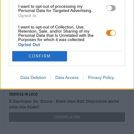
I want to opt-out of processing my
Personal Data for Targeted Advertising.
Opted In
CONSULENZA GRATUITA SULLA BIRRA
I want to opt-out of Collection, Use,
Hai domande su questa birra? Siamo qui per te.
Retention, Sale, and/or Sharing of my
shop@bierothek.de
Personal Data that Is Unrelated with the
Purposes for which it was collected.
Opted Out
commercianti o ristoratori
CONFIRM
Du willst größere Mengen günstiger einkaufen?
grosshandel@bierothek.de
Data Deletion
Data Access
Privacy Policy
Verifica in loco
È Zapotopaz Da Emma - Biere ohne Bart Disponibile anche
nella mia filiale?
Controlla ora