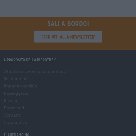
Sali a bordo!
'Iscriviti alla newsletter'
A proposito della Bierothek
Offerte di lavoro alla Bierothek
®
Sostenibilità
Impegno sociale
Passeggiata
Rivista
Download
Contatto
Corporativo
Ti aiutiamo noi