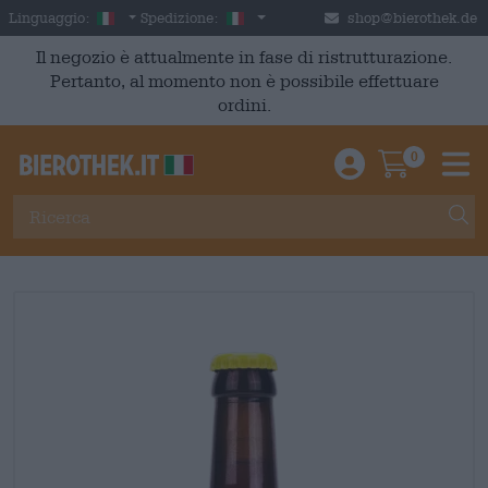
Skip to main content
Italian
Italia
Linguaggio:
Spedizione:
shop@bierothek.de
Il negozio è attualmente in fase di ristrutturazione.
Pertanto, al momento non è possibile effettuare
ordini.
0
Einloggen / An
Warenkor
M