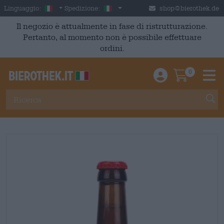
Skip to main content
Italian
Italia
Linguaggio:
Spedizione:
shop@bierothek.de
Il negozio è attualmente in fase di ristrutturazione.
Pertanto, al momento non è possibile effettuare
ordini.
0
Einloggen / An
Warenkor
M