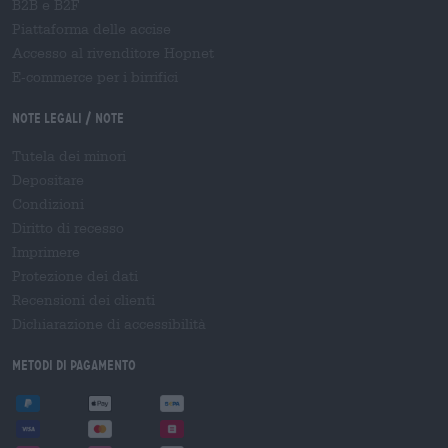
B2B e B2F
Piattaforma delle accise
Accesso al rivenditore Hopnet
E-commerce per i birrifici
Note legali / Note
Tutela dei minori
Depositare
Condizioni
Diritto di recesso
Imprimere
Protezione dei dati
Recensioni dei clienti
Dichiarazione di accessibilità
Metodi di pagamento