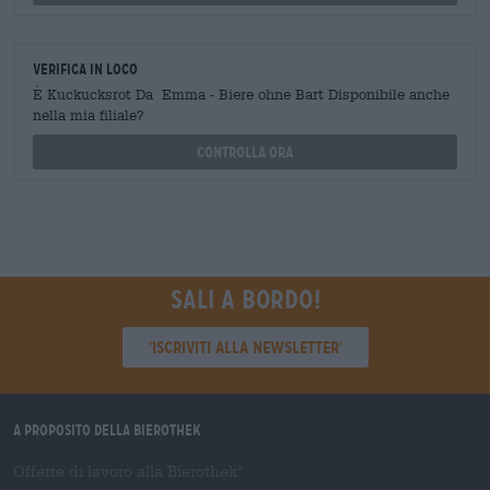
Verifica in loco
È Kuckucksrot Da Emma - Biere ohne Bart Disponibile anche
nella mia filiale?
Controlla ora
Sali a bordo!
'Iscriviti alla newsletter'
A proposito della Bierothek
Offerte di lavoro alla Bierothek
®