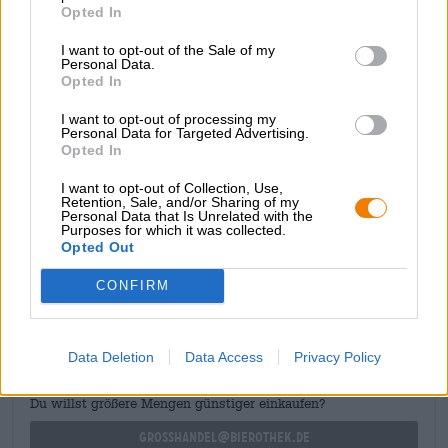
in diversi modi. Il riferimento cromatico è chiaro. Inoltre
Opted In
Almut Kuckucksrot non produceva birra nel proprio
I want to opt-out of the Sale of my
sistema di produzione della birra, ma come birraia
Personal Data.
Kuckucks, cioè come ospite in un birrificio affermato. E
Opted In
anche la location calza a pennello: Almut ha scelto un
birrificio nella Foresta Nera. La Foresta Nera è conosciuta
I want to opt-out of processing my
per i suoi orologi a cucù come nessun'altra regione al
Personal Data for Targeted Advertising.
Opted In
mondo.
Un'opera d'arte totale!
I want to opt-out of Collection, Use,
Retention, Sale, and/or Sharing of my
Personal Data that Is Unrelated with the
Purposes for which it was collected.
Opted Out
CONSULENZA GRATUITA SULLA BIRRA
CONFIRM
Hai domande su questa birra? Siamo qui per te.
shop@bierothek.de
Data Deletion
Data Access
Privacy Policy
commercianti o ristoratori
Du willst größere Mengen günstiger einkaufen?
grosshandel@bierothek.de