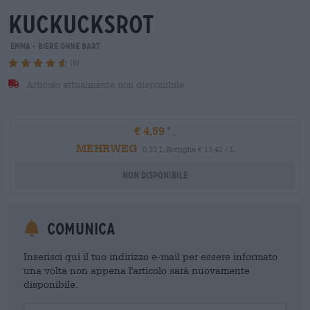
kuckucksrot
Emma - Biere ohne Bart
(6)
Articolo attualmente non disponibile
€ 4,59
MEHRWEG
0,33 L Bottiglia € 13,42 / L
Non disponibile
Comunica
Inserisci qui il tuo indirizzo e-mail per essere informato
una volta non appena l'articolo sarà nuovamente
disponibile.
Your Email