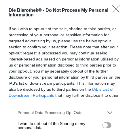
Molte birre hanno la barba, ma non questa.
Die Bierothek® -
Do Not Process My Personal
Ci sono stili di birra che vengono prodotti e rimessi in
Information
commercio più e più volte finché nessuno riesce più a
berli davvero. Birre con la barba, si potrebbe dire. Almut
If you wish to opt-out of the sale, sharing to third parties, or
von Emma – Birre senza barba non vuole produrre
processing of your personal or sensitive information for
esattamente queste birre. Produce birre innovative,
targeted advertising by us, please use the below opt-out
interessanti e creative che semplicemente non hanno la
section to confirm your selection. Please note that after your
barba ma sono qualcosa di completamente diverso!
opt-out request is processed you may continue seeing
Kuckucksrot è una di quelle birre senza barba e la
interest-based ads based on personal information utilized by
adoriamo! La leggera American Amber Ale incanta
us or personal information disclosed to third parties prior to
inizialmente con il suo colore incredibilmente invitante. La
your opt-out. You may separately opt-out of the further
birra scorre nel bicchiere in un rosso limpido e penetrante
disclosure of your personal information by third parties on the
ed è coronata da una delicata scintilla a pori fini. Il corpo
IAB’s list of downstream participants. This information may
sottile è luppolato e fruttato e ha una piacevole acidità.
also be disclosed by us to third parties on the
IAB’s List of
Per ottenere il massimo dal luppolo, Almuts ha luppolato
Downstream Participants
that may further disclose it to other
il suo Kuckucksrot tardi o freddo. In questo modo, esalta
third parties.
tutta la potenza aromatica delle quattro varietà di luppolo
utilizzate e fa risaltare aromi di resina di pino e frutti
Personal Data Processing Opt Outs
tropicali.
I want to opt-out of the Sharing of my
Curiosità: Kuckucksrot è il nome perfetto per questa birra
personal data.