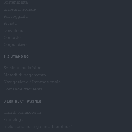
Sostenibilità
Impegno sociale
Passeggiata
Rivista
Download
Contatto
Corporativo
Ti aiutiamo noi
Seminari sulla birra
Metodi di pagamento
Navigazione
/
Internazionale
Domande frequenti
Bierothek
- Partner
®
Clienti commerciali
Franchigia
Inclusione nella gamma Bierothek
®