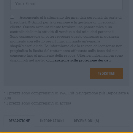
Acconsento al trattamento dei miei dati personali da parte di
Bierothek ® GmbH per la creazione e la gestione di un account
cliente. Questo account cliente fornisce una panoramica e un
controllo delle mie attività di vendita e dei miei dati personali.
Sono consapevole di poter revocare questo consenso in qualsiasi
momento con effetto per il futuro inviando un'e-mail a
shop@bierothek.de. La informiamo che la revoca del consenso non
pregiudica la liceità del trattamento effettuato sulla base del suo
consenso fino al momento della revoca. Ulteriori informazioni sono
disponibili nel nostro
dichiarazione sulla protezione dei dati
Registrati
* I prezzi sono comprensivi di IVA. Più
Navigazione
più
Depositare
€
0,08
* I prezzi sono comprensivi di accisa
Descrizione
Informazioni
Recensioni
(6)