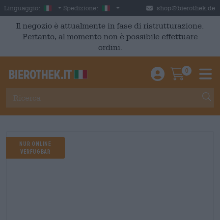
Skip to main content
Italian
Italia
Linguaggio:
Spedizione:
shop@bierothek.de
Il negozio è attualmente in fase di ristrutturazione.
Pertanto, al momento non è possibile effettuare
ordini.
0
Einloggen / An
Warenkor
M
Nur online
verfügbar