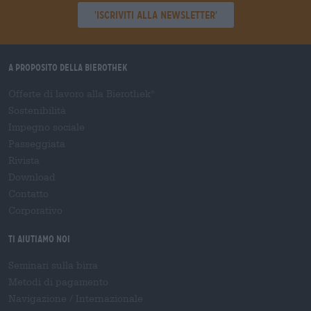
'Iscriviti alla newsletter'
A proposito della Bierothek
Offerte di lavoro alla Bierothek
®
Sostenibilità
Impegno sociale
Passeggiata
Rivista
Download
Contatto
Corporativo
Ti aiutiamo noi
Seminari sulla birra
Metodi di pagamento
Navigazione
/
Internazionale