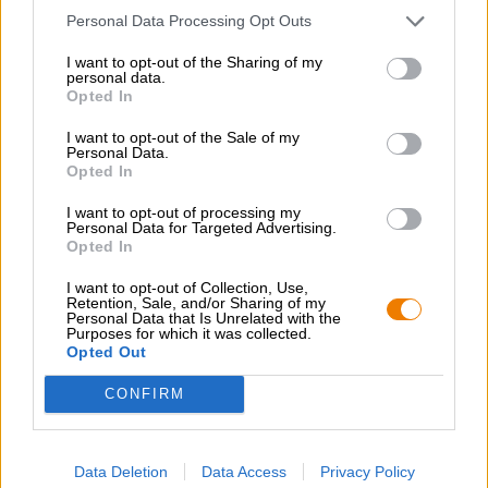
dodici bottiglie di ottima birra dell’eccezionale birrificio di
Personal Data Processing Opt Outs
Bayreuth sono semplicemente un’offerta irresistibile che
dovreste assicurarvi. Il pacchetto birra Maisel & Friends è
I want to opt-out of the Sharing of my
personal data.
l’occasione perfetta per ritrovare buoni amici. Nella
Opted In
confezione ce n’è per tutti i gusti e si è pensato anche al
potenziale driver: oltre alla grano IPA, alla Pale Ale, alla
I want to opt-out of the Sale of my
Lager e alle IPA, esiste anche una versione analcolica.
Personal Data.
Opted In
Saluti birrari da Bayreuth!
I want to opt-out of processing my
Personal Data for Targeted Advertising.
Opted In
Notare che:
In questo pacchetto vengono inviate solo 12 bottiglie in
I want to opt-out of Collection, Use,
Retention, Sale, and/or Sharing of my
una scatola di spedizione marrone!
Personal Data that Is Unrelated with the
Purposes for which it was collected.
Se desiderate regalare pacchetti regalo, utilizzate i
Opted Out
nostri pacchetti regalo Bierothek
.
®
CONFIRM
CONSULENZA GRATUITA SULLA BIRRA
Data Deletion
Data Access
Privacy Policy
Hai domande su questa birra? Siamo qui per te.