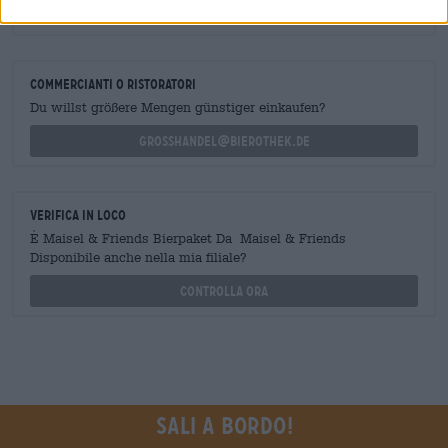
shop@bierothek.de
commercianti o ristoratori
Du willst größere Mengen günstiger einkaufen?
grosshandel@bierothek.de
Verifica in loco
È Maisel & Friends Bierpaket Da Maisel & Friends
Disponibile anche nella mia filiale?
Controlla ora
Sali a bordo!