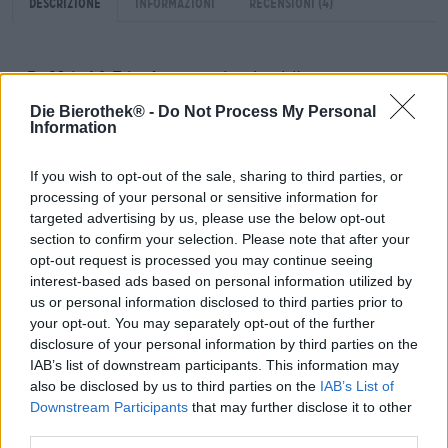
Descrizione
Informazioni
Recensioni
(4)
Da Maisel & Friends per te e i tuoi amici!
Die Bierothek® -
Do Not Process My Personal
Il birrificio Maisel & Friends di Bayreuth è noto per la sua
Information
ottima birra artigianale e la grande passione per la buona
birra. L’ampia gamma è composta da birre dal carattere
forte, prodotte con competenza e con i migliori ingredienti
If you wish to opt-out of the sale, sharing to third parties, or
selezionati manualmente. Tutti nel settore della birra
processing of your personal or sensitive information for
artigianale conoscono il birrificio della Franconia: lo
targeted advertising by us, please use the below opt-out
conoscete già?
section to confirm your selection. Please note that after your
opt-out request is processed you may continue seeing
Se hai risposto “no” a questa domanda, allora il pacchetto
interest-based ads based on personal information utilized by
birra Maisel & Friends è l’occasione ideale per conoscere
us or personal information disclosed to third parties prior to
il birrificio e le sue raffinate creazioni. Nella confezione
your opt-out. You may separately opt-out of the further
troverai un’eccellente selezione di birre artigianali e
disclosure of your personal information by third parties on the
classiche speziate che rappresentano meravigliosamente
IAB’s list of downstream participants. This information may
l’offerta del birrificio e ti ispireranno con la loro arte
also be disclosed by us to third parties on the
IAB’s List of
birraria.
Downstream Participants
that may further disclose it to other
Se rispondete “sì” alla domanda e conoscete già il
third parties.
birrificio, vi consigliamo comunque il pacchetto birra: